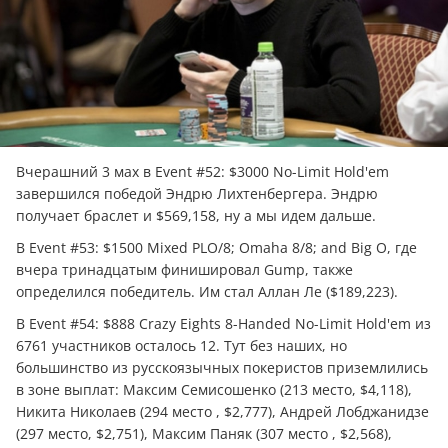
Вчерашний 3 мах в Event #52: $3000 No-Limit Hold'em
завершился победой Эндрю Лихтенбергера. Эндрю
получает браслет и $569,158, ну а мы идем дальше.
В Event #53: $1500 Mixed PLO/8; Omaha 8/8; and Big O, где
вчера тринадцатым финишировал Gump, также
определился победитель. Им стал Аллан Ле ($189,223).
В Event #54: $888 Crazy Eights 8-Handed No-Limit Hold'em из
6761 участников осталось 12. Тут без наших, но
большинство из русскоязычных покеристов приземлились
в зоне выплат: Максим Семисошенко (213 место, $4,118),
Никита Николаев (294 место , $2,777), Андрей Лобджанидзе
(297 место, $2,751), Максим Паняк (307 место , $2,568),