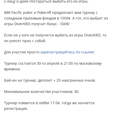
к лицу и даже постараться выбить его из игры.
888 Pacific poker и Pokeroff предлагают вам турнир с
солидным призовым фондом в 1500$. А тот, кто выбьет из
игры DiverKRD получит бонус - 500$!
Если не у кого не получится выбить из игры DiverKRD, то
он унесет приз с собой.
Для участия просто
зарегистрируйтесь по ссылке
!
Турнир состоится 30-го апреля в 21:00 по московскому
времени.
Бай-ин на турнир: депозит + 20 наигранных очков.
Минимальное количество участников: 30.
Турнир появится в лобби 17.04, тогда же начнется
регистрация.