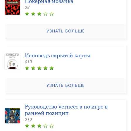
Покерная мозаика
$8
УЗНАТЬ БОЛЬШЕ
Исповедь скрытой карты
$10
УЗНАТЬ БОЛЬШЕ
Руководство Verneer'а по игре в
ранней позиции
$10