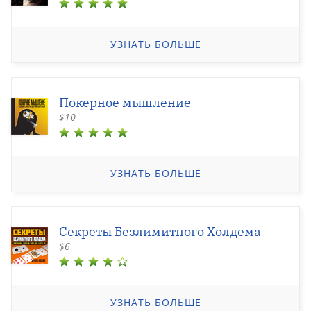
УЗНАТЬ БОЛЬШЕ
Покерное мышление
$10
УЗНАТЬ БОЛЬШЕ
Секреты Безлимитного Холдема
$6
УЗНАТЬ БОЛЬШЕ