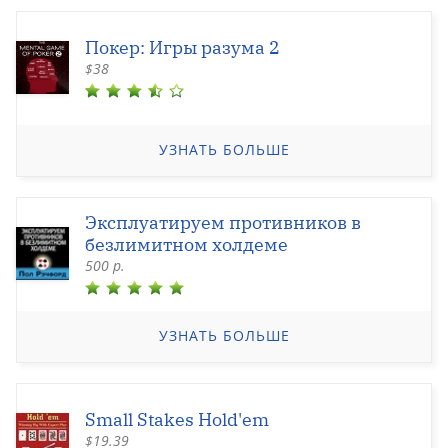
Покер: Игры разума 2
$38
УЗНАТЬ БОЛЬШЕ
Эксплуатируем противников в
безлимитном холдеме
500 р.
УЗНАТЬ БОЛЬШЕ
Small Stakes Hold'em
$19.39