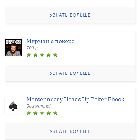
УЗНАТЬ БОЛЬШЕ
Мурман о покере
700 р.
УЗНАТЬ БОЛЬШЕ
Mersenneary Heads Up Poker Ebook
Бесплатно!
УЗНАТЬ БОЛЬШЕ