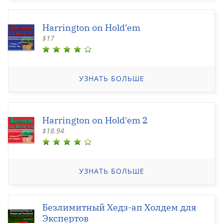
Harrington on Hold’em
$17
УЗНАТЬ БОЛЬШЕ
Harrington on Hold'em 2
$18.94
УЗНАТЬ БОЛЬШЕ
Безлимитный Хедз-ап Холдем для
Экспертов