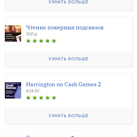
УЗНАТЬ БОЛЬШЕ
Чтение покерных подсказок
500 р.
УЗНАТЬ БОЛЬШЕ
Harrington on Cash Games 2
$24.05
УЗНАТЬ БОЛЬШЕ