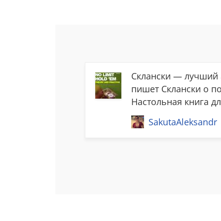
Склански — лучший а
пишет Склански о по
Настольная книга д
SakutaAleksandr