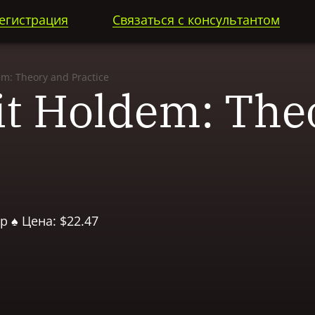
егистрация
Связаться с консультантом
em: Theory and Practice
t Holdem: The
р ♠ Цена: $22.47