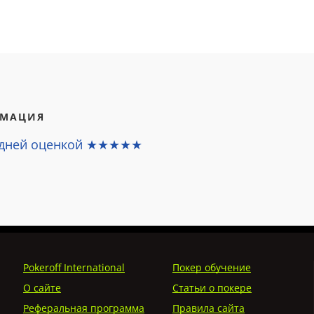
РМАЦИЯ
едней оценкой ★★★★★
Pokeroff International
Покер обучение
О сайте
Статьи о покере
Реферальная программа
Правила сайта