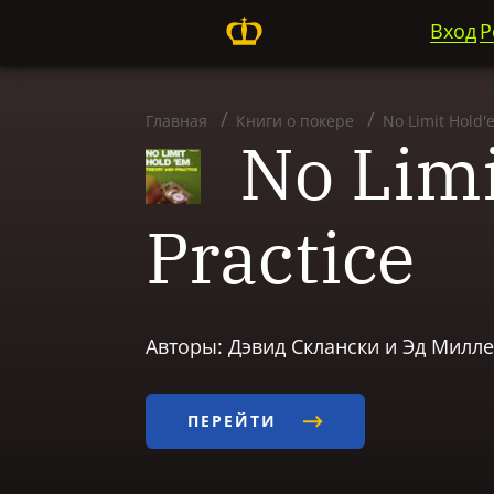
Вход
Р
Главная
Книги о покере
No Limit Hold'
No Limi
Practice
Авторы: Дэвид Склански и Эд Милле
ПЕРЕЙТИ