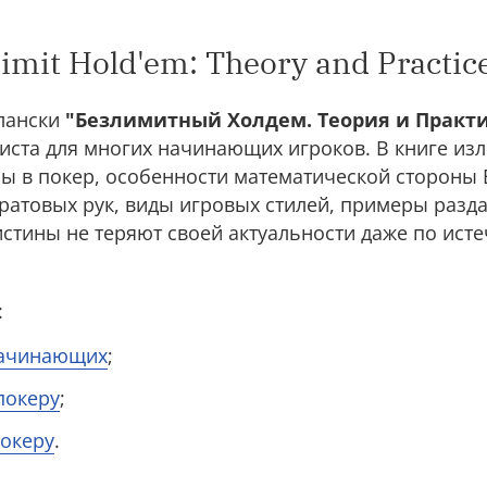
imit Hold'em: Theory and Practic
клански
"Безлимитный Холдем. Теория и Практи
иста для многих начинающих игроков. В книге из
ры в покер, особенности математической стороны
ратовых рук, виды игровых стилей, примеры разд
истины не теряют своей актуальности даже по ист
:
начинающих
;
покеру
;
океру
.