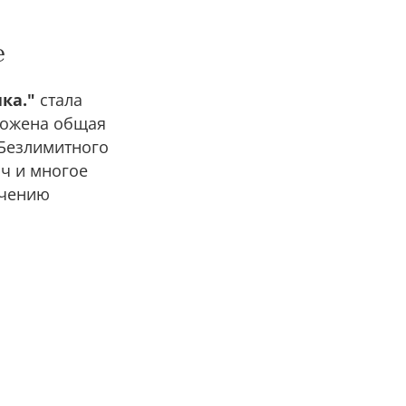
e
ка."
стала
ложена общая
 Безлимитного
ач и многое
ечению