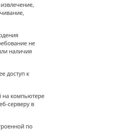
 извлечение,
ичивание,
людения
ребование не
или наличия
ее доступ к
й на компьютере
еб-серверу в
строенной по