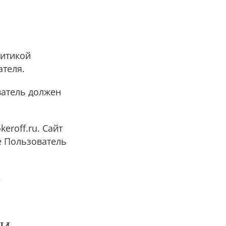
литикой
теля.
ватель должен
eroff.ru. Сайт
ые Пользователь
,