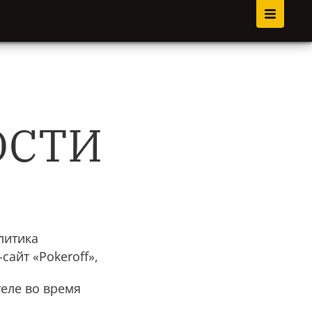
ОСТИ
литика
айт «Pokeroff»,
еле во время