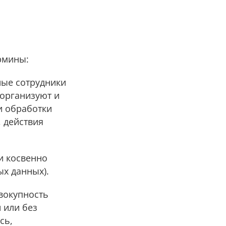
рмины:
ные сотрудники
 организуют и
и обработки
 действия
и косвенно
х данных).
овокупность
 или без
сь,