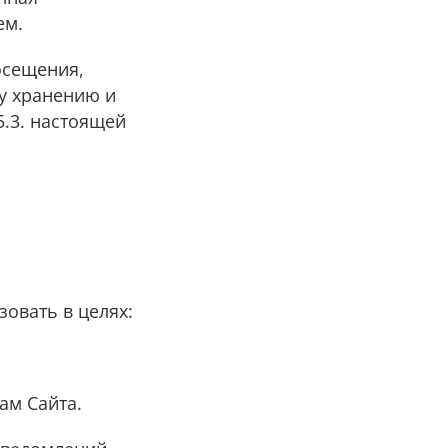
ем.
осещения,
у хранению и
5.3. настоящей
овать в целях:
ам Сайта.