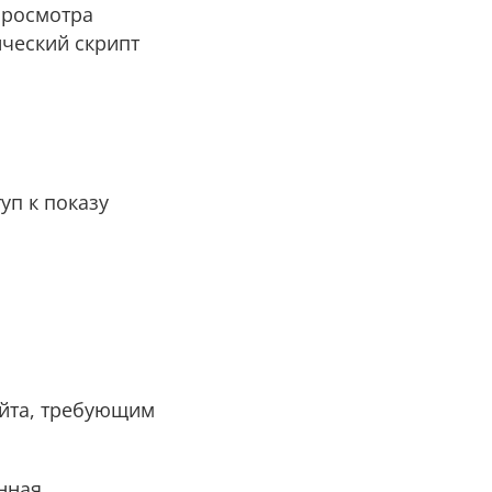
просмотра
ический скрипт
уп к показу
айта, требующим
анная