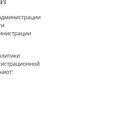
ТИ
 Администрации
ти
министрации
олитики
гистрационной
чают: