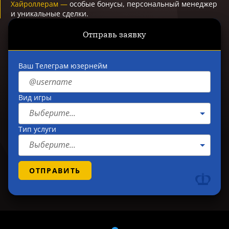
Хайроллерам
особые бонусы, персональный менеджер
и уникальные сделки.
Отправь заявку
Ваш Телеграм юзернейм
Вид игры
Выберите...
Тип услуги
Выберите...
ОТПРАВИТЬ