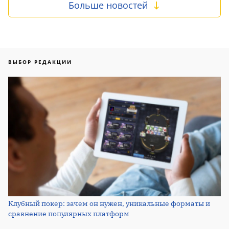
Больше новостей
ВЫБОР РЕДАКЦИИ
Клубный покер: зачем он нужен, уникальные форматы и
сравнение популярных платформ