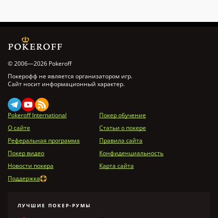
© 2006—2026 Pokeroff
Покерофф не является организатором игр.
Сайт носит информационный характер.
Pokeroff International
Покер обучение
О сайте
Статьи о покере
Реферальная программа
Правила сайта
Покер видео
Конфиденциальность
Новости покера
Карта сайта
Поддержка
ЛУЧШИЕ ПОКЕР-РУМЫ