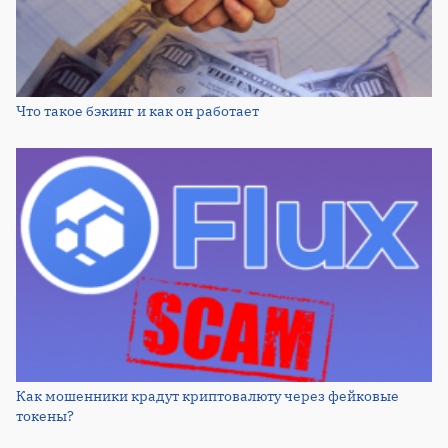
Что такое бэкинг и как он работает
Как мошенники крадут криптовалюту через фейковые
токены?