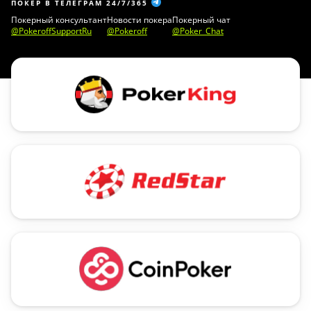
ПОКЕР В ТЕЛЕГРАМ
24/7/365
Покерный консультант
Новости покера
Покерный чат
@PokeroffSupportRu
@Pokeroff
@Poker_Chat