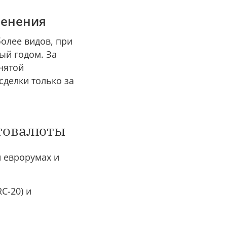
менения
олее видов, при
ый годом. За
нятой
сделки только за
птовалюты
и еврорумах и
C-20) и