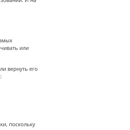
ьзовании. И на
самых
ичивать или
ли вернуть его
:
ки, поскольку