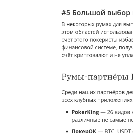
#5 Большой выбор
В некоторых румах для вып
этом областей использова
счёт этого покеристы изб
финансовой системе, полу
счёт криптовалют и не упл
Румы-партнёры П
Среди наших партнёров де
всех клубных приложениях
PokerKing
— 26 видов к
различные не самые по
ПокерОК
— BTC, USDT (