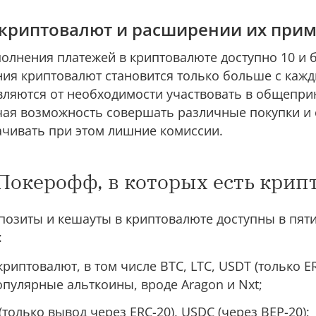
 криптовалют и расширении их при
олнения платежей в криптовалюте доступно 10 и б
ния криптовалют становится только больше с кажд
авляются от необходимости участвовать в общепри
чая возможность совершать различные покупки и 
ачивать при этом лишние комиссии.
окерофф, в которых есть кри
позиты и кешауты в криптовалюте доступны в пят
:
риптовалют, в том числе BTC, LTC, USDT (только ER
пулярные альткоины, вроде Aragon и Nxt;
только вывод через ERC-20), USDC (через BEP-20);