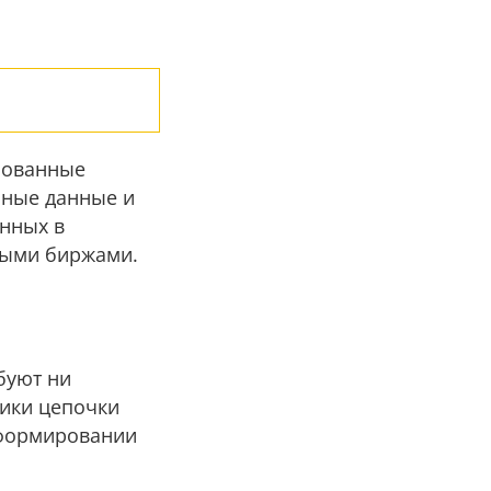
зованные
ьные данные и
нных в
ными биржами.
буют ни
ники цепочки
 формировании