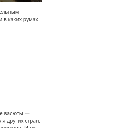
тельным
 в каких румах
е валюты —
я других стран,