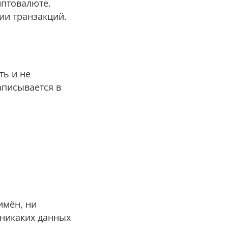
иптовалюте.
ии транзакций.
ть и не
аписывается в
имён, ни
 никаких данных