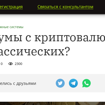
егистрация
Связаться с консультантом
жные системы
умы с криптовал
ассических?
0
2300
елись с друзьями