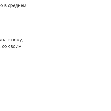
о в среднем
па к нему,
ь со своим