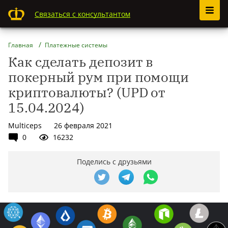
Связаться с консультантом
Главная
Платежные системы
Как сделать депозит в
покерный рум при помощи
криптовалюты? (UPD от
15.04.2024)
Multiceps
26 февраля 2021
0
16232
Поделись с друзьями