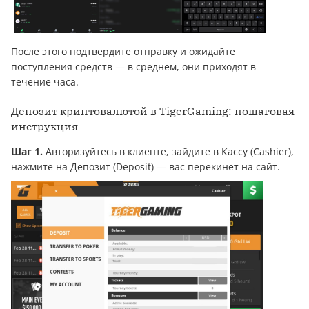
После этого подтвердите отправку и ожидайте
поступления средств — в среднем, они приходят в
течение часа.
Депозит криптовалютой в TigerGaming: пошаговая
инструкция
Шаг 1.
Авторизуйтесь в клиенте, зайдите в Кассу (Cashier),
нажмите на Депозит (Deposit) — вас перекинет на сайт.