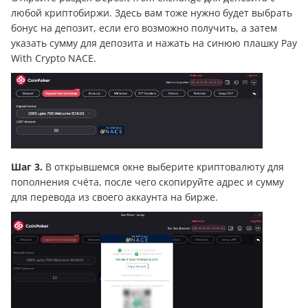
любой криптобиржи. Здесь вам тоже нужно будет выбрать
бонус на депозит, если его возможно получить, а затем
указать сумму для депозита и нажать на синюю плашку Pay
With Crypto NACE.
Шаг 3.
В открывшемся окне выберите криптовалюту для
пополнения счёта, после чего скопируйте адрес и сумму
для перевода из своего аккаунта на бирже.