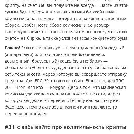
крипту, на счет $60 вы получите не всегда — часть из этой
суммы будет удержана кошельком или биржей в виде
комиссии, а часть может потеряться на конвертационных
сборах. Особенности сбора комиссии и её размер
напрямую зависят от того, кошельком вы пользуетесь или
счётом на бирже, а также условий кассы конкретного рума.
Важно!
Если вы используете некастодиальный холодный
(аппаратный) или горячий/тёплый (мобильный,
десктопный, браузерный) кошелёк, а не биржу —
обязательно убедитесь до депозита, что у вас на кошельке
есть токены сети, через которую вы совершаете отправку
средства. Для ERC-20 это должен быть Ethereum, для TRC-
20 — Tron, для PoS — Polygon. Дело в том, что майнерская
комиссия удерживается в нативном токене сети, через
которую вы делаете перевод. И если у вас на счету не
будет достаточно активов в нужной криптовалюте, то
перевод не пройдёт.
#3 Не забывайте про волатильность крипты