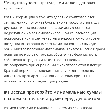
Что нужно учесть прежде, чем делать депозит
криптой?
Хотя информацию о том, что делать с криптовалютой,
сейчас можно получить буквально из каждого утюга, для
русскоязычных покеристов она зачастую остается
недоступной из-за немногочисленной конгломерации
покеристов-криптоэнтузиастов и недостаточного уровня
владения иностранными языками, на которых выходит
большинство полезных материалов. Так что многие игроки
понятия не имеют о том, как обеспечить безопасность
собственных средств и какие нюансы нельзя
игнорировать при обращении с криптовалютой в покере.
Краткий перечень включает пять пунктов — если вы
являетесь прошаренным пользователям крипты, то
можете перейти в следующий раздел.
#1 Всегда проверяйте минимальные суммы
в своем кошельке и руме перед депозитом
Размер комиссии и минимальная сумма для вывода