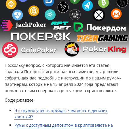
Поскольку вопрос, с которого начинается эта статья,
задавали Покерофф игроки разных лимитов, мы решили
собрать для вас подробные инструкции по нашим румам-
партнерам, которые на 15 апреля 2024 года предлагают
пользователям совершать транзакции в криптовалюте.
Содержание
Что нужно учесть прежде, чем делать депозит
криптой?
Румы с доступным депозитом в криптовалюте на