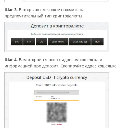
Шаг 3.
В открывшемся окне нажмите на
предпочтительный тип криптовалюты.
Шаг 4.
Вам откроется окно с адресом кошелька и
информацией про депозит. Скопируйте адрес кошелька.