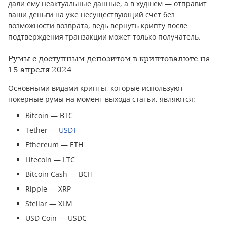
дали ему неактуальные данные, а в худшем — отправит
ваши деньги на уже несуществующий счет без
возможности возврата, ведь вернуть крипту после
подтверждения транзакции может только получатель.
Румы с доступным депозитом в криптовалюте на
15 апреля 2024
Основными видами крипты, которые используют
покерные румы на момент выхода статьи, являются:
Bitcoin — BTC
Tether —
USDT
Ethereum — ETH
Litecoin — LTC
Bitcoin Cash — BCH
Ripple — XRP
Stellar — XLM
USD Coin — USDC