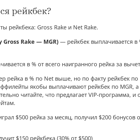
ся рейкбек?
ы рейкбека: Gross Rake и Net Rake.
y Gross Rake — MGR)
— рейкбек выплачивается в 
ивается в % от всего наигранного рейка за выче
ер рейка в % по Net выше, но по факту рейкбек по 
 аффилейты якобы выплачивают рейкбек по MGR, а 
ательно читайте, что предлагает VIP-программа, и
йтам.
грал $500 рейка за месяц, получил $200 бонусов о
учит $150 рейкбека (30% от $500)