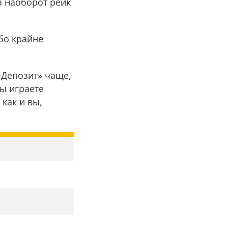
да наоборот рейк
ибо крайне
«Депозит» чаще,
вы играете
как и вы,