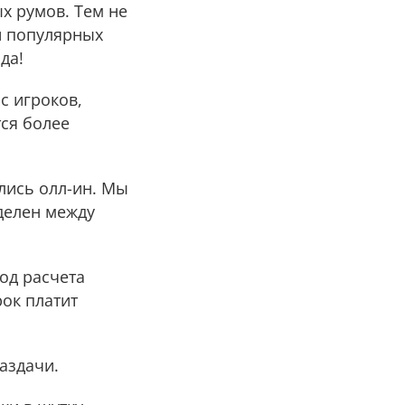
х румов. Тем не
и популярных
да!
с игроков,
тся более
лись олл-ин. Мы
еделен между
од расчета
ок платит
аздачи.