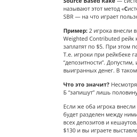
Source Based Rake
— систе
называют этот метод «
С
ис
SBR — на что играет польз
Пример:
2 игрока внесли 
Weighted Contributed рейк
заплатят по $5. При этом 
Т.е. игроки при рейкбеке 
“депозитности”. Допустим, 
выигранных дeнeг. В таком 
Что это значит?
Несмотря 
Б “запишут” лишь половину
Если же оба игрока внесли
будет разделен между ними
всех депозитов и кeшaутов
$130 и вы играете выставл