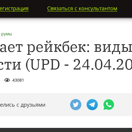
егистрация
Связаться с консультантом
 румы
ает рейкбек: виды
ти (UPD - 24.04.2
43081
елись с друзьями