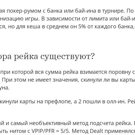
я покер-румом с банка или бай-ина в турнире. По с
анизацию игры. В зависимости от лимита или бай-
я, но для кеша в среднем он 5% от каждого банка
ора рейка существуют?
при которой вся сумма рейка взимается поровну с
 При этом не имеет значения, скинули ли вы карт
уна.
скинули карты на префлопе, а 2 пошли в олл-ин. Рей
ый и самый необъективный метод подсчета рейка. 
ть нитом с VPIP/PFR = 5/5. Метод Dealt применялс