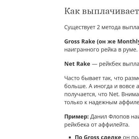
Как выплачивает
Существует 2 метода выплат
Gross Rake (он же Monthl
наигранного рейка в руме.
Net Rake
— рейкбек выплач
Часто бывает так, что разм
больше. А иногда и вовсе
получается, что Net. Вним
только к надежным аффиле
Пример:
Данил Флопов наи
рейкбека от аффилейта.
По Gross сделке
он пол