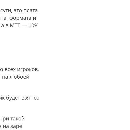
ути, это плата
ина, формата и
, а в МТТ — 10%
о всех игроков,
ы на любоей
к будет взят со
При такой
я на заре