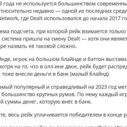
23 года не используется большинством современны
 относительно недавно — одной из последних сред
Network, где Dealt использовался до начала 2017 го
ема подсчета, при которой рейк взимается только 
а система пришла на смену Dealt — хотя они являе
ре назвать её таковой сложно.
нде, игрок на большом блайнде и баттон выстави
отря на то, что в олл-ине двое, рейк будет распр
 тоже внесли дeньги в банк (малый блайнд).
мый популярный и справедливый на 2023 год мет
я большинство крупных румов. По нему каждый игр
й суммы денег, которую внёс в банк.
е, весь рейк уплачивается победителем в конце р