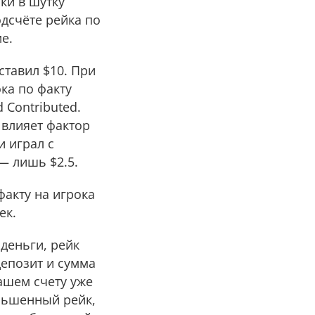
ки в шутку
дсчёте рейка по
е.
ставил $10. При
ка по факту
 Contributed.
 влияет фактор
и играл с
 — лишь $2.5.
факту на игрока
ек.
дeньги, рейк
депозит и сумма
вашем счету уже
еньшенный рейк,