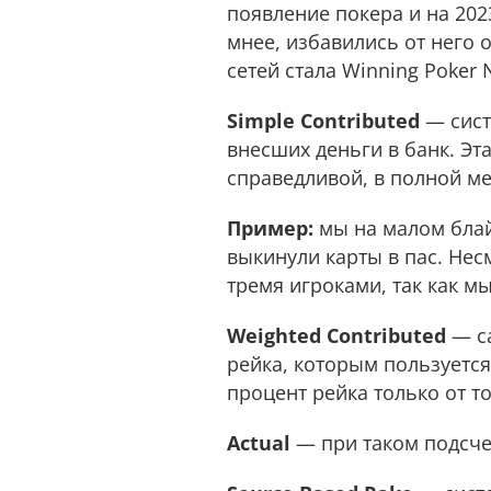
появление покера и на 20
мнее, избавились от него
сетей стала Winning Poker 
Simple Contributed
— сист
внесших дeньги в банк. Эт
справедливой, в полной ме
Пример:
мы на малом блай
выкинули карты в пас. Несм
тремя игроками, так как мы
Weighted Contributed
— са
рейка, которым пользуетс
процент рейка только от то
Actual
— при таком подсчет