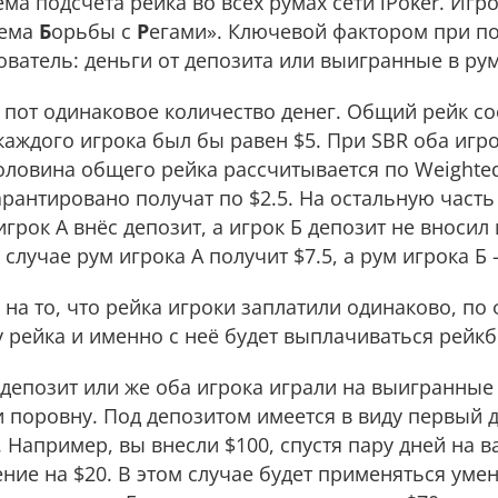
ма подсчета рейка во всех румах сети iPoker. Игро
тема
Б
орьбы с
Р
егами». Ключевой фактором при по
ователь: деньги от депозита или выигранные в рум
в пот одинаковое количество дeнeг. Общий рейк со
 каждого игрока был бы равен $5. При SBR оба игро
половина общего рейка рассчитывается по Weighted
гарантировано получат по $2.5. На остальную часть
игрок А внёс депозит, а игрок Б депозит не вносил 
случае рум игрока А получит $7.5, а рум игрока Б
на то, что рейка игроки заплатили одинаково, по 
 рейка и именно с неё будет выплачиваться рейкб
 депозит или же оба игрока играли на выигранные 
 поровну. Под депозитом имеется в виду первый 
. Например, вы внесли $100, спустя пару дней на 
ение на $20. В этом случае будет применяться ум