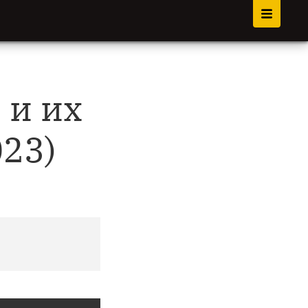
 и их
023)