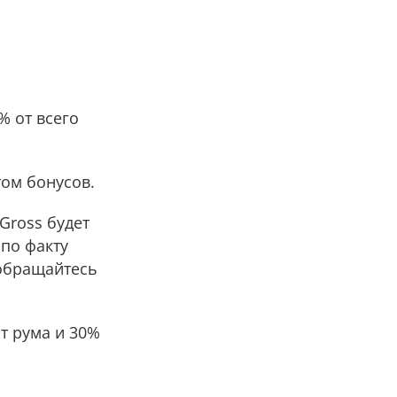
% от всего
том бонусов.
Gross будет
по факту
 обращайтесь
т рума и 30%