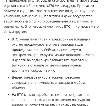
18 миллионов BTC, их общая стоимость на 19 марта 2022
оценивается в более чем $876 миллиардов. При таком
объеме и с учётом того, что токеном владеют крупные
компании, бизнесмены, политики и даже государства,
вероятность его полного обесценивания практически
равна нулю. Это, несомненно, плюс BTC — но кроме него
есть и другие:
BTC очень популярен и электронные площадки
охотно продолжают его интегрировать для
проведения оплат. Сейчас как минимум в
четырёх покерных румах можно пополнять счета
и делать выводы в криптовалютах, при этом
Биткоин, в отличие от многих альткоинов,
доступен в каждом из них;
Децентрализованность токена позволяет
совершать анонимные транзакции в любом
объеме;
На BTC можно заработать ничего не делая — в
качестве перспективного вложения он, судя по
динамике, остаётся одним из самых выгодных