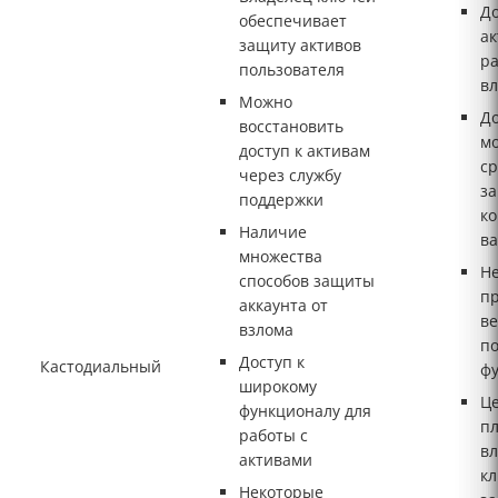
До
обеспечивает
ак
защиту активов
ра
пользователя
в
Можно
До
восстановить
мо
доступ к активам
ср
через службу
за
поддержки
ко
Наличие
ва
множества
Н
способов защиты
п
аккаунта от
в
взлома
по
Доступ к
Кастодиальный
ф
широкому
Ц
функционалу для
п
работы с
в
активами
к
Некоторые