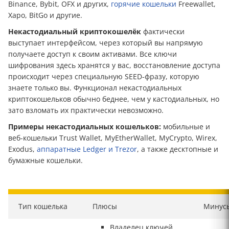
Binance, Bybit, OFX и других,
горячие кошельки
Freewallet,
Xapo, BitGo и другие.
Некастодиальный криптокошелёк
фактически
выступает интерфейсом, через который вы напрямую
получаете доступ к своим активами. Все ключи
шифрования здесь хранятся у вас, восстановление доступа
происходит через специальную SEED-фразу, которую
знаете только вы. Функционал некастодиальных
криптокошельков обычно беднее, чем у кастодиальных, но
зато взломать их практически невозможно.
Примеры некастодиальных кошельков:
мобильные и
веб-кошельки Trust Wallet, MyEtherWallet, MyCrypto, Wirex,
Exodus,
аппаратные Ledger и Trezor
, а также десктопные и
бумажные кошельки.
Тип кошелька
Плюсы
Минус
Владелец ключей