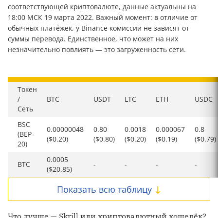
соответствующей криптовалюте, данные актуальны на
18:00 МСК 19 марта 2022. Важный момент: в отличие от
обычных платёжек, у Binance комиссии не зависят от
суммы перевода. Единственное, что может на них
незначительно повлиять — это загруженность сети.
Токен
/
BTC
USDT
LTC
ETH
USDC
Сеть
BSC
0.00000048
0.80
0.0018
0.000067
0.8
(BEP-
($0.20)
($0.80)
($0.20)
($0.19)
($0.79)
20)
0.0005
BTC
-
-
-
-
($20.85)
Показать всю таблицу
Что лучше — Skrill или криптовалютный кошелёк?