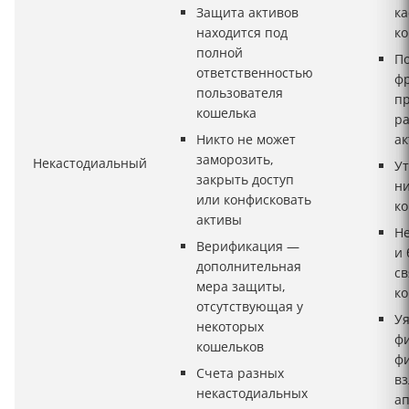
Защита активов
к
находится под
к
полной
По
ответственностью
ф
пользователя
п
кошелька
ра
Никто не может
ак
заморозить,
Некастодиальный
Ут
закрыть доступ
ни
или конфисковать
к
активы
Не
Верификация —
и 
дополнительная
св
мера защиты,
к
отсутствующая у
У
некоторых
ф
кошельков
фи
Счета разных
вз
некастодиальных
а