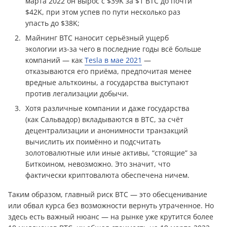
марта 2022 он вырос с $39K за $1 BTC до почти
$42K, при этом успев по пути несколько раз
упасть до $38K;
Майнинг BTC наносит серьёзный ущерб
экологии из-за чего в последние годы всё больше
компаний — как
Tesla в мае 2021
—
отказываются его приёма, предпочитая менее
вредные альткоины, а государства выступают
против легализации добычи.
Хотя различные компании и даже государства
(как Сальвадор) вкладываются в BTC, за счёт
децентрализации и анонимности транзакций
вычислить их поимённо и подсчитать
золотовалютные или иные активы, “стоящие” за
Биткоином, невозможно. Это значит, что
фактически криптовалюта обеспечена ничем.
Таким образом, главный риск BTC — это обесценивание
или обвал курса без возможности вернуть утраченное. Но
здесь есть важный нюанс — на рынке уже крутится более