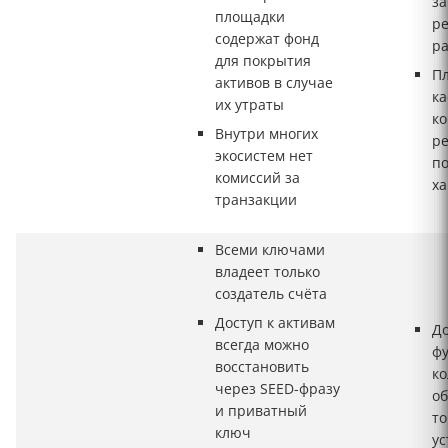
за
площадки
ре
содержат фонд
р
для покрытия
П
активов в случае
к
их утраты
к
Внутри многих
ре
экосистем нет
п
комиссий за
ха
транзакции
Всеми ключами
владеет только
создатель счёта
Доступ к активам
Д
всегда можно
ф
восстановить
ко
через SEED-фразу
о
и приватный
то
ключ
ус