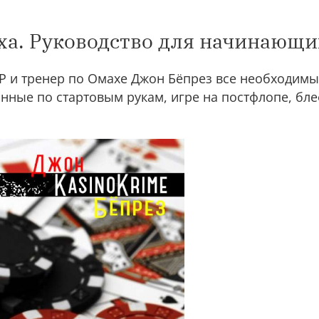
ха. Руководство для начинающи
P и тренер по Омахе Джон Бёпрез все необходимы
ные по стартовым рукам, игре на постфлопе, бле