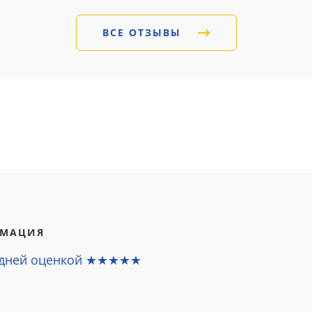
ВСЕ ОТЗЫВЫ
РМАЦИЯ
едней оценкой ★★★★★