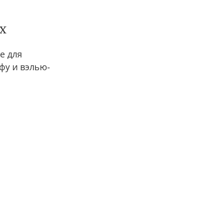
х
е для
фу и вэлью-