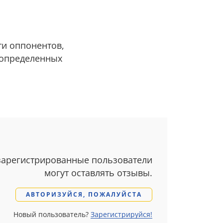
ти оппонентов,
в определенных
зарегистрированные пользователи
могут оставлять отзывы.
АВТОРИЗУЙСЯ, ПОЖАЛУЙСТА
Новый пользователь?
Зарегистрируйся!