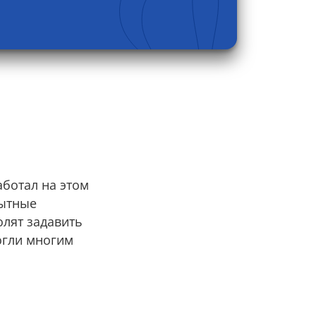
аботал на этом
ытные
олят задавить
огли многим