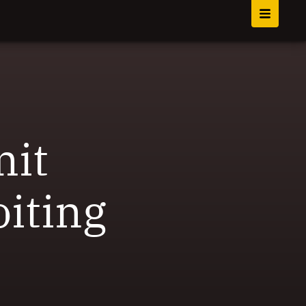
mit
iting