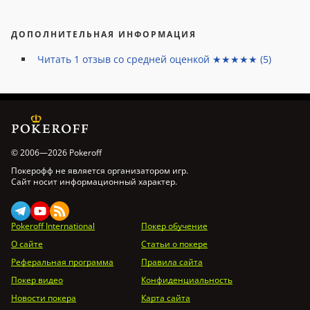
ДОПОЛНИТЕЛЬНАЯ ИНФОРМАЦИЯ
Читать
1
отзыв со средней оценкой ★★★★★ (
5
)
© 2006—2026 Pokeroff
Покерофф не является организатором игр.
Сайт носит информационный характер.
Pokeroff International
Покер обучение
О сайте
Статьи о покере
Реферальная программа
Правила сайта
Покер видео
Конфиденциальность
Новости покера
Карта сайта