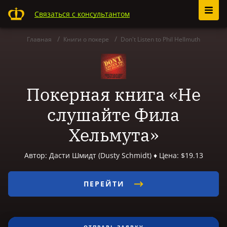
Связаться с консультантом
Главная
Книги о покере
Don't Listen to Phil Hellmuth
Покерная книга «Не
слушайте Фила
Хельмута»
Автор: Дасти Шмидт (Dusty Schmidt) ♦ Цена: $19.13
ПЕРЕЙТИ