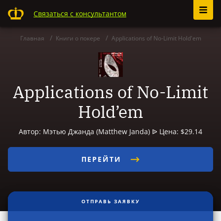
Связаться с консультантом
Главная
Книги о покере
Applications of No-Limit Hold'em
Applications of No-Limit
Hold’em
Автор: Мэтью Джанда (Matthew Janda) ᐉ Цена: $29.14
ПЕРЕЙТИ
ОТПРАВЬ ЗАЯВКУ