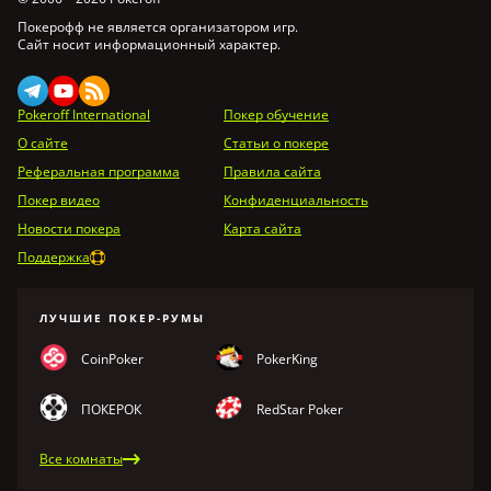
Покерофф не является организатором игр.
Сайт носит информационный характер.
Pokeroff International
Покер обучение
О сайте
Статьи о покере
Реферальная программа
Правила сайта
Покер видео
Конфиденциальность
Новости покера
Карта сайта
Поддержка
ЛУЧШИЕ ПОКЕР-РУМЫ
CoinPoker
PokerKing
ПОКЕРОК
RedStar Poker
Все комнаты