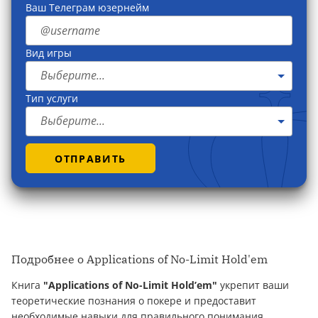
Ваш Телеграм юзернейм
Вид игры
Выберите...
Тип услуги
Выберите...
ОТПРАВИТЬ
Подробнее о Applications of No-Limit Hold'em
Книга
"Applications of No-Limit Hold’em"
укрепит ваши
теоретические познания о покере и предоставит
необходимые навыки для правильного понимания