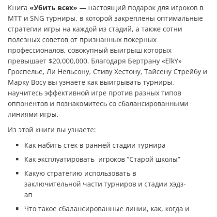
Книга
«Убить всех»
— настоящий подарок для игроков в
МТТ и SNG турниры, в которой закреплены оптимальные
стратегии игры на каждой из стадий, а также сотни
полезных советов от признанных покерных
профессионалов, совокупный выигрыш которых
превышает $20,000,000. Благодаря Бертрану «ElkY»
Гроспелье, Ли Нельсону, Стиву Хестону, Тайсену Стрейбу и
Марку Восу вы узнаете как выигрывать турниры,
научитесь эффективной игре против разных типов
оппонентов и познакомитесь со сбалансированными
линиями игры.
Из этой книги вы узнаете:
Как набить стек в ранней стадии турнира
Как эксплуатировать игроков “Старой школы”
Какую стратегию использовать в
заключительной части турниров и стадии хэдз-
ап
Что такое сбалансированные линии, как, когда и