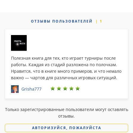
ОТЗЫВЫ
ПОЛЬЗОВАТЕЛЕЙ
1
Полезная книга для тех, кто играет турниры после
работы. Каждая из стадий разложена по полочкам.
Нравится, что в книге много примеров, и что немало
важно — чартов для различных игровых ситуаций.
Grisha777
Только зарегистрированные пользователи могут оставлять
отзывы.
АВТОРИЗУЙСЯ, ПОЖАЛУЙСТА