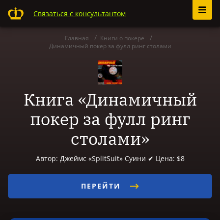
Связаться с консультантом
Главная
Книги о покере
Динамичный покер за фулл ринг столами
Книга «Динамичный
покер за фулл ринг
столами»
Автор: Джеймс «SplitSuit» Суини ✔ Цена: $8
ПЕРЕЙТИ