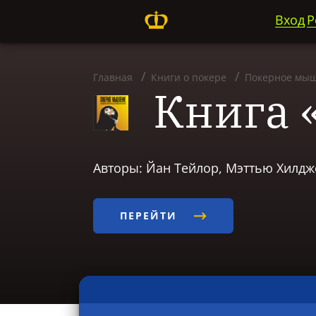
Вход
Р
Главная
Книги о покере
Покерное мы
Книга 
Авторы: Йан Тейлор, Мэттью Хилдж
ПЕРЕЙТИ