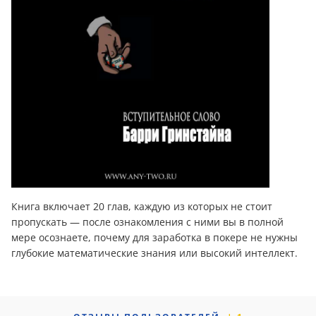
Книга включает 20 глав, каждую из которых не стоит
пропускать — после ознакомления с ними вы в полной
мере осознаете, почему для заработка в покере не нужны
глубокие математические знания или высокий интеллект.