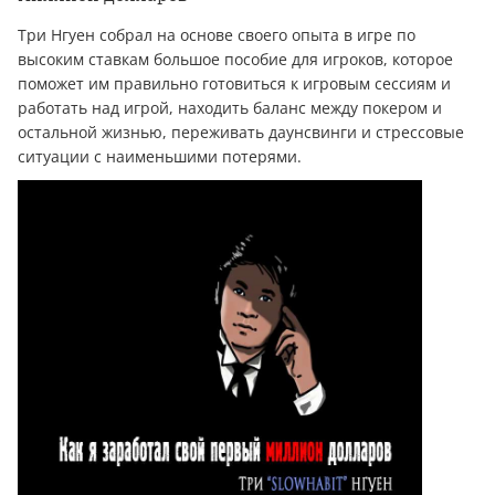
Три Нгуен собрал на основе своего опыта в игре по
высоким ставкам большое пособие для игроков, которое
поможет им правильно готовиться к игровым сессиям и
работать над игрой, находить баланс между покером и
остальной жизнью, переживать даунсвинги и стрессовые
ситуации с наименьшими потерями.