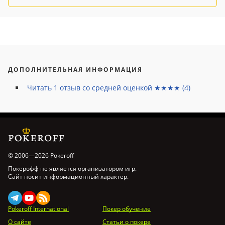
ДОПОЛНИТЕЛЬНАЯ ИНФОРМАЦИЯ
Читать
1
отзыв со средней оценкой ★★★★ (
4
)
© 2006—2026 Pokeroff
Покерофф не является организатором игр.
Сайт носит информационный характер.
Pokeroff International
Покер обучение
О сайте
Статьи о покере