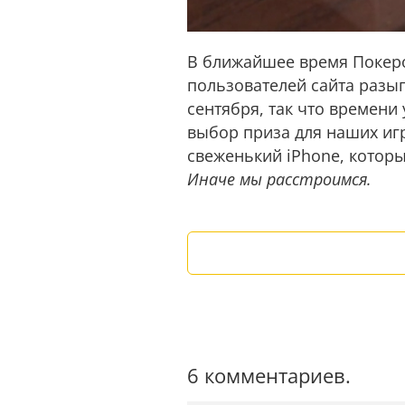
В ближайшее время Покеро
пользователей сайта разы
сентября, так что времени 
выбор приза для наших игр
свеженький iPhone, которы
Иначе мы расстроимся.
6 комментариев.