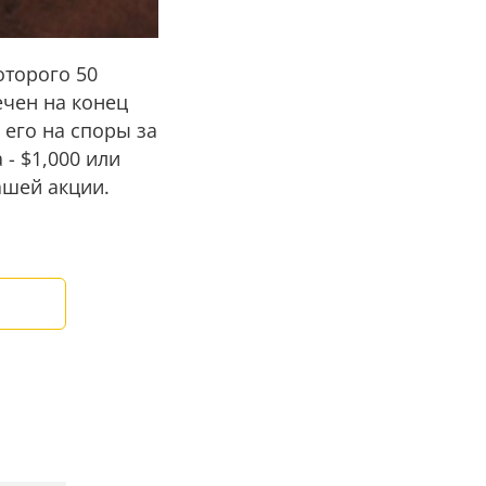
оторого 50
ечен на конец
 его на споры за
- $1,000 или
ашей акции.