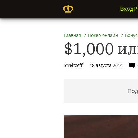
Вход
Р
Главная
Покер онлайн
Бонус
$1,000 ил
Streltcoff
18 августа 2014
Под