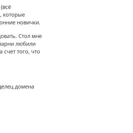
(всё
, которые
ронние новички.
довать. Стол мне
 парни любили
 счет того, что
аделец домена