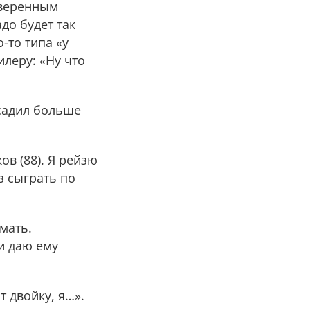
уверенным
до будет так
-то типа «у
леру: «Ну что
асадил больше
в (88). Я рейзю
з сыграть по
умать.
и даю ему
т двойку, я…».