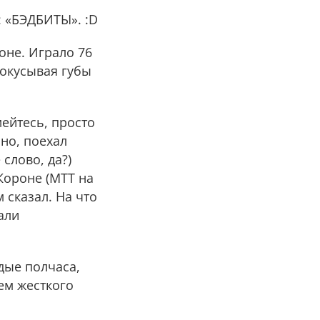
: «БЭДБИТЫ». :D
оне. Играло 76
покусывая губы
мейтесь, просто
но, поехал
слово, да?)
Короне (МТТ на
 сказал. На что
али
дые полчаса,
ием жесткого