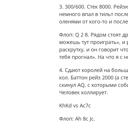
3. 300/600. Стек 8000. Рей
немного впал в тильт после
оленями от кого-то и посл
Флоп: Q 2 8. Рядом стоят др
можешь тут проиграть», и 
раскрутку, и он говорит чт
тебя прогнал». На что я с 
4. Сдают королей на большо
кол. Баттон рейз 2000 (а с
скинул AQ, с которыми соби
Человек коллирует.
KhKd vs Ac7c
Флоп: Ah 8c Jc.