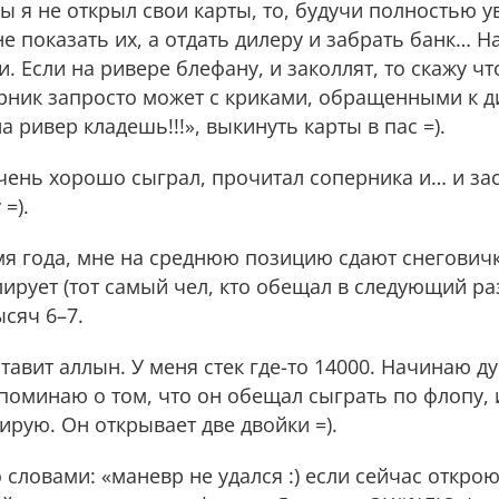
ы я не открыл свои карты, то, будучи полностью 
е показать их, а отдать дилеру и забрать банк… На
 Если на ривере блефану, и заколлят, то скажу что
рник запросто может с криками, обращенными к ди
а ривер кладешь!!!», выкинуть карты в пас =).
я очень хорошо сыграл, прочитал соперника и… и з
=).
я года, мне на среднюю позицию сдают снеговичко
ирует (тот самый чел, кто обещал в следующий ра
ысяч 6–7.
тавит аллын. У меня стек где-то 14000. Начинаю д
поминаю о том, что он обещал сыграть по флопу, 
ую. Он открывает две двойки =).
словами: «маневр не удался :) если сейчас открою