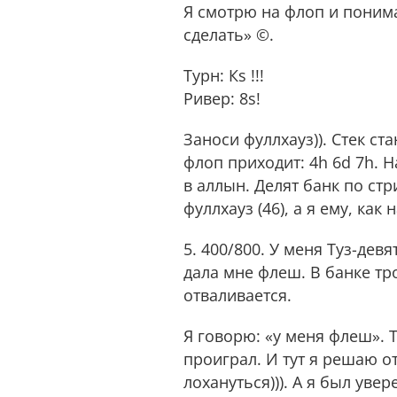
Я смотрю на флоп и понима
сделать» ©.
Турн: Кs !!!
Ривер: 8s!
Заноси фуллхауз)). Стек с
флоп приходит: 4h 6d 7h. Н
в аллын. Делят банк по стр
фуллхауз (46), а я ему, к
5. 400/800. У меня Туз-дев
дала мне флеш. В банке тро
отваливается.
Я говорю: «у меня флеш». Т
проиграл. И тут я решаю от
лохануться))). А я был увер