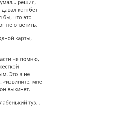
одумал… решил,
о давал контбет
 бы, что это
ог не ответить.
одной карты,
масти не помню,
 жесткой
м. Это я не
: «извините, мне
 он выкинет.
«слабенький туз…