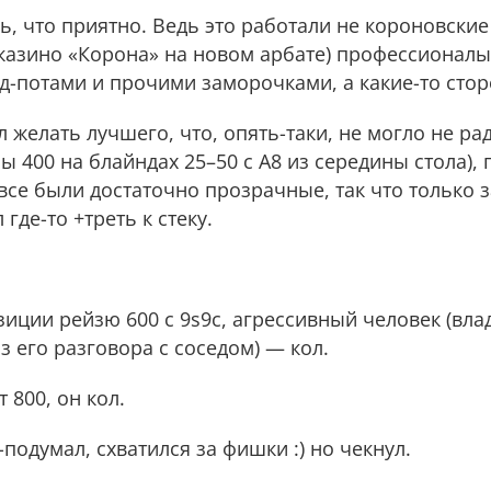
, что приятно. Ведь это работали не короновские 
казино «Корона» на новом арбате) профессионалы
д-потами и прочими заморочками, а какие-то сто
 желать лучшего, что, опять-таки, не могло не ра
ы 400 на блайндах 25–50 с А8 из середины стола),
се были достаточно прозрачные, так что только за
где-то +треть к стеку.
озиции рейзю 600 с 9s9c, агрессивный человек (вл
з его разговора с соседом) — кол.
т 800, он кол.
л-подумал, схватился за фишки :) но чекнул.