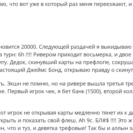
ю, что вот уже в который раз меня переезжают, и
тановится 20000. Следующей раздачей я выкидываю 
а турн: 6h !!!! Ривером приходит восьмерка, и дво
иту. Дедок, скинувший карты на префлопе, сокруша
ак настоящий Джеймс Бонд, открываю правду о скин
ять. Экшн не помню, но на ривере вышла третья тр
е. Первый игрок чек, я бет банк (1500), второй ко
от игрок не открывая карты медленно тянет их к д
крыть и показать свой флеш. Ah 9c. БЛ#$ !!!! Это 
ен, что и туз, и девятка трефовые! Так бы и аллын з