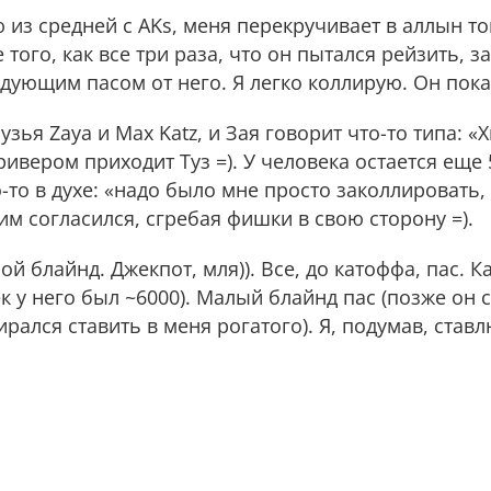
зю из средней с AKs, меня перекручивает в аллын 
 того, как все три раза, что он пытался рейзить, 
едующим пасом от него. Я легко коллирую. Он пока
узья Zaya и Max Katz, и Зая говорит что-то типа: «Х
ривером приходит Туз =). У человека остается еще
о-то в духе: «надо было мне просто заколлировать,
ним согласился, сгребая фишки в свою сторону =).
й блайнд. Джекпот, мля)). Все, до катоффа, пас. 
тек у него был ~6000). Малый блайнд пас (позже он 
рался ставить в меня рогатого). Я, подумав, став