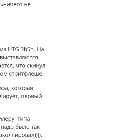
 «ничего не
из UTG 3h5h. На
е выставляются
ется, что скинул
утом стритфлеше.
ефа, которая
ллирует, первый
илеру, типа
ж надо было так
аколлировал)))).