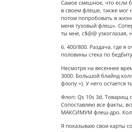
Самое смешное, что если б
в своем флеше, также мог н
потом попробовать в жизни.
меня тузовый флеш». Сопе
ты мне, с$@@ узкоглазая, н
6. 400/800. Раздача, где 
половины стека по бедбиту 
Несмотря на весеннее врем
3000. Большой блайнд колл
флопу =). У него остается т
Флоп: Qs 10s 3d. Товарищ с
Сопоставляю все факты, вс
МАКСИМУМ флеш-дро. Колир
Я показываю свои карты со 