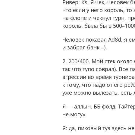
Ривер: Кs. Я чек, человек 
что если у него король, то 
на флопе и чекнул турн, пр
король, была бы в 500–1000
Человек показал Ad8d, я ем
и забрал банк =).
2. 200/400. Мой стек около
так что тупо соврал). Все п
агрессии во время турнира
к тому, что надо от его ре
уже можно вылезать, есть л
Я — аллын. ББ фолд. Тайтер
не могу».
Я: да, пиковый туз здесь н