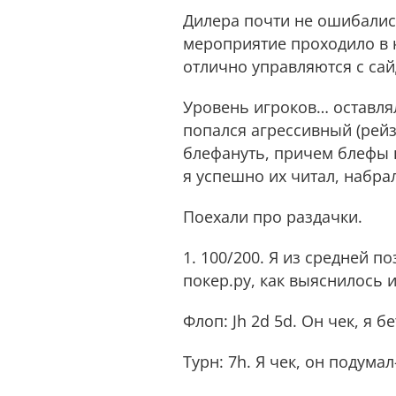
Дилера почти не ошибались
мероприятие проходило в 
отлично управляются с сай
Уровень игроков… оставлял
попался агрессивный (рейз
блефануть, причем блефы в
я успешно их читал, набрал 
Поехали про раздачки.
1. 100/200. Я из средней п
покер.ру, как выяснилось и
Флоп: Jh 2d 5d. Он чек, я бе
Турн: 7h. Я чек, он подума