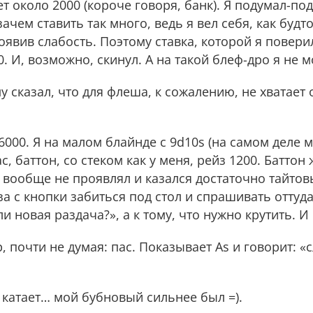
бет около 2000 (короче говоря, банк). Я подумал-п
зачем ставить так много, ведь я вел себя, как будт
оявив слабость. Поэтому ставка, которой я поверил
. И, возможно, скинул. А на такой блеф-дро я не м
у сказал, что для флеша, к сожалению, не хватает 
 6000. Я на малом блайнде с 9d10s (на самом деле 
ас, баттон, со стеком как у меня, рейз 1200. Баттон
 вообще не проявлял и казался достаточно тайтовы
йза с кнопки забиться под стол и спрашивать оттуда
и новая раздача?», а к тому, что нужно крутить. И
, почти не думая: пас. Показывает As и говорит: 
е катает… мой бубновый сильнее был =).