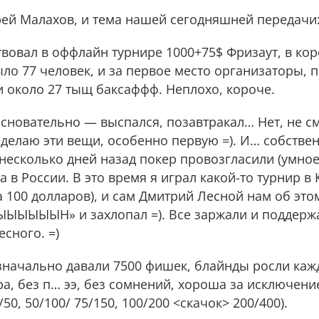
рей Малахов, и тема нашей сегодняшней передачи
твовал в оффлайн турнире 1000+75$ Фризаут, в кор
было 77 человек, и за первое место организаторы, 
и около 27 тыщ баксаффф. Неплохо, короче.
основательно — выспался, позавтракал… Нет, не с
 делаю эти вещи, особенно первую =). И… собствен
несколько дней назад покер провозгласили (умное 
в России. В это время я играл какой-то турнир в 
за 100 долларов), и сам Дмитрий Лесной нам об этом
ЫЫЫЫЫЫН» и захлопал =). Все заржали и поддерж
сного. =)
Изначально давали 7500 фишек, блайнды росли каж
ура, без п… ээ, без сомнений, хороша за исключен
50, 50/100/ 75/150, 100/200 <скачок> 200/400).