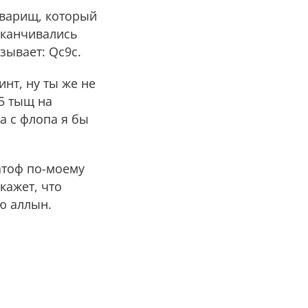
товарищ, который
заканчивались
зывает: Qc9c.
инт, ну ты же не
 5 тыщ на
 а с флопа я бы
Катоф по-моему
скажет, что
лю аллын.