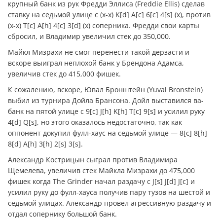
крупный банк из рук Фредди Эллиса (Freddie Ellis) сделав
ставку на седьмой улице с (x-x) K[d] A[c] 6[c] 4[s] (x), против
(x-x) T[c] A[h] 4[c] 3[d] (x) соперника. Фредди свои карты
сбросил, и Владимир увеличил стек до 350,000.
Майкл Мизрахи не смог перенести такой дерзасти и
вскоре выиграл неплохой банк у Брендона Адамса,
увеличив стек до 415,000 фишек.
К сожалению, вскоре, Ювал Бронштейн (Yuval Bronstein)
выбил из турнира Дойла Брансона. Дойл выставился ва-
банк на пятой улице с 9[c] J[h] K[h] T[c] 9[s] и усилил руку
4[d] Q[s], но этого оказалось недостаточно, так как
оппонент докупил фулл-хаус на седьмой улице — 8[c] 8[h]
8[d] A[h] 3[h] 2[s] 3[s].
Александр Кострицын сыграл против Владимира
Щемелева, увеличив стек Майкла Мизрахи до 475,000
фишек когда The Grinder начал раздачу с J[s] J[d] J[c] и
усилил руку до фулл-хауса получив пару тузов на шестой и
седьмой улицах. Александр провел агрессивную раздачу и
отдал сопернику большой банк.