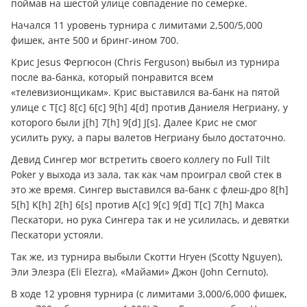
поймав на шестой улице совпадение по семерке.
Начался 11 уровень турнира с лимитами 2,500/5,000
фишек, анте 500 и бринг-ином 700.
Крис Jesus Фергюсон (Chris Ferguson) выбыл из турнира
после ва-банка, который понравится всем
«телевизионщикам». Крис выставился ва-банк на пятой
улице с T[c] 8[c] 6[c] 9[h] 4[d] против Даниеля Негриану, у
которого были j[h] 7[h] 9[d] J[s]. Далее Крис не смог
усилить руку, а пары валетов Негриану было достаточно.
Девид Сингер мог встретить своего коллегу по Full Tilt
Poker у выхода из зала, так как чам проиграл свой стек в
это же время. Сингер выставился ва-банк с флеш-дро 8[h]
5[h] K[h] 2[h] 6[s] против A[c] 9[c] 9[d] T[c] 7[h] Макса
Пескатори, но рука Сингера так и не усилилась, и девятки
Пескатори устояли.
Так же, из турнира выбыли Скотти Нгуен (Scotty Nguyen),
Эли Элезра (Eli Elezra), «Майами» Джон (John Cernuto).
В ходе 12 уровня турнира (с лимитами 3,000/6,000 фишек,