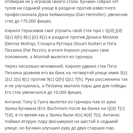
отобирая их у игроков своего стола. Бучман собрал сет
тузов на седьмой улице в раздаче против известного
профессионала Дэна Хеймиллера (Dan Heimiller), увеличив
стек до 175,000 фишек.
Кирилл Герасимов смог утроить свой стек при с Q[d] J[d]
Q[c] 6[h] 8[c] J[s] K[c] в раздаче против Дениса Моллоя
(Denise Molloy), Стюарта Руттера (Stuart Rutter) и Пэта
Пеззина (Pat Pezzin), в итоге Кирилл улучшил свое
положение, а Моллой вылетел из турнира.
Через несколько мгновений, Кирилл удвоил стек Пэта
Пеззина уравняв его ва-банк на четвертой улице имея 3[s]
2[c] 2[s] 8[c] против 9[c] Q[h] Q[c] 7[h]. Рука россиянина так
и не улучшилась, а Пеззину хватило пары дам для победы.
Его стек увеличился до 10,000 фишек.
Антанас Tony G Гуога вылетел из турнира пав от руки
Эрика Бучмана (Eric Buchman) после ва-банка на Q[d] T[c]
T[d], в то время как у Эрика были A[s] A[d] 7[s]. Антанас
поймал вторую пару (восьмерки) на шестой и седьмой
улице, но Бучман улучшил руку до двух старших пар,