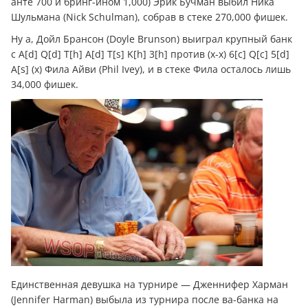
анте 700 и бринг-ином 1,000) Эрик Бучман выбил Ника
Шульмана (Nick Schulman), собрав в стеке 270,000 фишек.
Ну а, Дойл Брансон (Doyle Brunson) выиграл крупный банк
с A[d] Q[d] T[h] A[d] T[s] K[h] 3[h] против (x-x) 6[c] Q[c] 5[d]
A[s] (x) Фила Айви (Phil Ivey), и в стеке Фила осталось лишь
34,000 фишек.
Единственная девушка на турнире — Дженнифер Харман
(Jennifer Harman) выбыла из турнира после ва-банка на