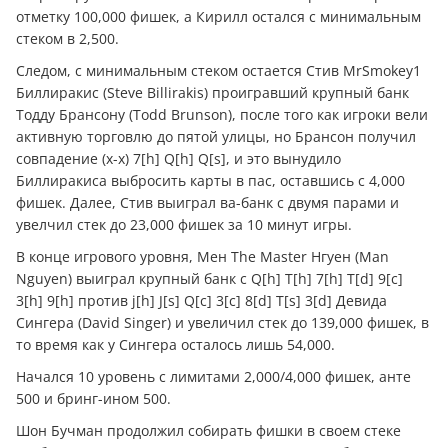
отметку 100,000 фишек, а Кирилл остался с минимальным
стеком в 2,500.
Следом, с минимальным стеком остается Стив MrSmokey1
Биллиракис (Steve Billirakis) проигравший крупный банк
Тодду Брансону (Todd Brunson), после того как игроки вели
активную торговлю до пятой улицы, но Брансон получил
совпадение (x-x) 7[h] Q[h] Q[s], и это вынудило
Биллиракиса выбросить карты в пас, оставшись с 4,000
фишек. Далее, Стив выиграл ва-банк с двумя парами и
увелчил стек до 23,000 фишек за 10 минут игры.
В конце игрового уровня, Мен The Master Нгуен (Man
Nguyen) выиграл крупный банк с Q[h] T[h] 7[h] T[d] 9[c]
3[h] 9[h] против j[h] J[s] Q[c] 3[c] 8[d] T[s] 3[d] Девида
Сингера (David Singer) и увеличил стек до 139,000 фишек, в
то время как у Сингера осталось лишь 54,000.
Начался 10 уровень с лимитами 2,000/4,000 фишек, анте
500 и бринг-ином 500.
Шон Бучман продолжил собирать фишки в своем стеке