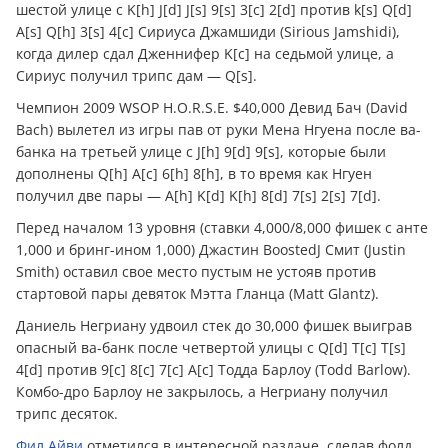
шестой улице с K[h] J[d] J[s] 9[s] 3[c] 2[d] против k[s] Q[d]
A[s] Q[h] 3[s] 4[c] Сириуса Джамшиди (Sirious Jamshidi),
когда дилер сдал Дженнифер K[c] на седьмой улице, а
Сириус получил трипс дам — Q[s].
Чемпион 2009 WSOP H.O.R.S.E. $40,000 Девид Бач (David
Bach) вылетел из игры пав от руки Мена Нгуена после ва-
банка на третьей улице с J[h] 9[d] 9[s], которые были
дополнены Q[h] A[c] 6[h] 8[h], в то время как Нгуен
получил две пары — A[h] K[d] K[h] 8[d] 7[s] 2[s] 7[d].
Перед началом 13 уровня (ставки 4,000/8,000 фишек с анте
1,000 и бринг-ином 1,000) Джастин BoostedJ Смит (Justin
Smith) оставил свое место пустым не устояв против
стартовой пары девяток Мэтта Гланца (Matt Glantz).
Даниель Негриану удвоил стек до 30,000 фишек выиграв
опасный ва-банк после четвертой улицы с Q[d] T[c] T[s]
4[d] против 9[c] 8[c] 7[c] A[c] Тодда Барлоу (Todd Barlow).
Комбо-дро Барлоу не закрылось, а Негриану получил
трипс десяток.
Фил Айви
отметился в интересной раздаче, сделав фолд