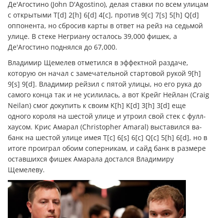
Де'Агостино (John D'Agostino), делая ставки по всем улицам
с открытыми T[d] 2[h] 6[d] 4[c], против 9[c] 7[s] 5[h] Q[d]
оппонента, но сбросив карты в ответ на рейз на седьмой
улице. В стеке Негриану осталось 39,000 фишек, а
Де'Агостино поднялся до 67,000.
Владимир Щемелев отметился в эффектной раздаче,
которую он начал с замечательной стартовой рукой 9[h]
9[s] 9[d]. Владимир рейзил с пятой улицы, но его рука до
самого конца так и не усилилась, а вот Крейг Нейлан (Craig
Neilan) смог докупить к своим K[h] K[d] 3[h] 3[d] еще
одного короля на шестой улице и утроил свой стек с фулл-
хаусом. Крис Амарал (Christopher Amaral) выставился ва-
банк на шестой улице имея T[c] 6[s] 6[c] Q[c] 5[h] 6[d], но в
итоге проиграл обоим соперникам, и сайд банк в размере
оставшихся фишек Амарала достался Владимиру
Щемелеву.