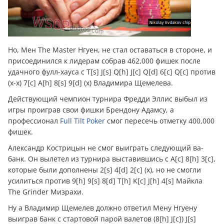
Но, Мен The Master Нгуен, не стал оставаться в стороне, и
присоединился к лидерам собрав 462,000 фишек после
удачного фулл-хауса с T[s] J[s] Q[h] J[c] Q[d] 6[c] Q[c] против
(x-x) 7[c] A[h] 8[s] 9[d] (x) Владимира Щемелева.
Действующий чемпион турнира Фредди Эллис выбыл из
игры проиграв свои фишки Брендону Адамсу, а
профессионал
Full Tilt Poker
смог пересечь отметку 400,000
фишек.
Александр Кострицын не смог выиграть следующий ва-
банк. Он вылетел из турнира выставившись с A[c] 8[h] 3[c],
которые были дополнены 2[s] 4[d] 2[c] (x), но не смогли
усилиться против 9[h] 9[s] 8[d] T[h] K[c] J[h] 4[s] Майкла
The Grinder Мизрахи.
Ну а Владимир Щемелев должно ответил Мену Нгуену
выиграв банк с стартовой парой валетов (8[h] J[c]) J[s]