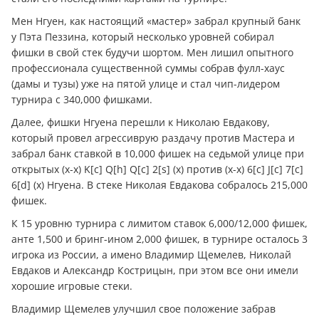
Мен Нгуен, как настоящий «мастер» забрал крупный банк
у Пэта Пеззина, который несколько уровней собирал
фишки в свой стек будучи шортом. Мен лишил опытного
профессионала существенной суммы собрав фулл-хаус
(дамы и тузы) уже на пятой улице и стал чип-лидером
турнира с 340,000 фишками.
Далее, фишки Нгуена перешли к Николаю Евдакову,
который провел агрессиврую раздачу против Мастера и
забрал банк ставкой в 10,000 фишек на седьмой улице при
открытых (x-x) K[c] Q[h] Q[c] 2[s] (x) против (x-x) 6[c] J[c] 7[c]
6[d] (x) Нгуена. В стеке Николая Евдакова собралось 215,000
фишек.
К 15 уровню турнира с лимитом ставок 6,000/12,000 фишек,
анте 1,500 и бринг-ином 2,000 фишек, в турнире осталось 3
игрока из России, а имено Владимир Щемелев, Николай
Евдаков и Александр Кострицын, при этом все они имели
хорошие игровые стеки.
Владимир Щемелев улучшил свое положение забрав