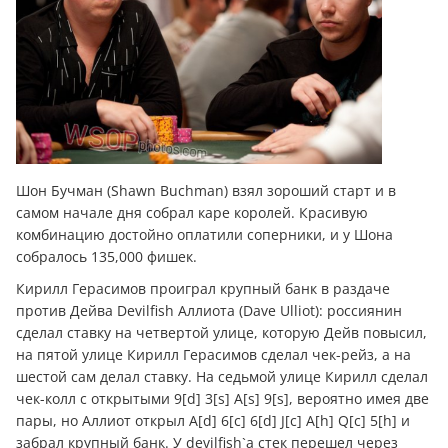
Шон Бучман (Shawn Buchman) взял зороший старт и в
самом начале дня собрал каре королей. Красивую
комбинацию достойно оплатили соперники, и у Шона
собралось 135,000 фишек.
Кирилл Герасимов проиграл крупный банк в раздаче
против Дейва Devilfish Аллиота (Dave Ulliot): россиянин
сделал ставку на четвертой улице, которую Дейв повысил,
на пятой улице Кирилл Герасимов сделал чек-рейз, а на
шестой сам делал ставку. На седьмой улице Кирилл сделал
чек-колл с открытыми 9[d] 3[s] A[s] 9[s], вероятно имея две
пары, но Аллиот открыл A[d] 6[c] 6[d] J[c] A[h] Q[c] 5[h] и
забрал крупный банк. У devilfish`a стек перешел через