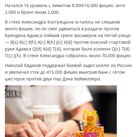
Начался 16 уровень с лимитом 8,000/16,000 фишек, анте
2,000 и бринг-ином 2,000.
В стеке Александра Кострицына осталось не слишком
много фишек, но он смог удвоиться в раздаче против
Брендона Адамса поймав трипс восьмерок на пятой улице
— 8[s] 8[c] 9[h] A[c] 8[h] J[c] 6[d] против опасной стартовой
руки Адамса Q[d] A[d] T[d], которая была усилена Q[c] 7[d]
T[c] J[h]. В стеке Александра собралось около 70,000 фишек.
Николай Евдаков поддержал боевой задел коллег из России
и увеличил стек до 415,000 фишек выиграв банк с сетом
шестерок против двух пар Дэна Хеймиллера.