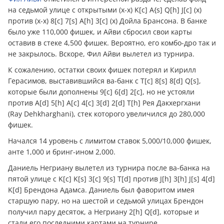
на седьмой улице с открытыми (x-x) K[c] A{s] Q[h] J[c] (x)
против (x-x) 8[c] 7[s] A[h] 3[c] (x) Дойла Брансона. В банке
было уже 110,000 фишек, и Айви сбросил свои карты
оставив в стеке 4,500 фишек. Вероятно, его комбо-дро так и
не закрылось. Вскоре, Фил Айви вылетел из турнира.
К сожалению, остатки своих фишек потерял и Кирилл
Герасимов, выставившийся ва-банк с T[c] 8[s] 8[d] Q[s],
которые были дополнены 9[c] 6[d] 2[c], но не устояли
против A[d] 5[h] A[c] 4[c] 3[d] 2[d] T[h] Рея Дакхергхани
(Ray Dehkharghani), стек которого увеличился до 280,000
фишек.
Начался 14 уровень с лимитом ставок 5,000/10,000 фишек,
анте 1,000 и бринг-ином 2,000.
Даниель Негриану вылетел из турнира после ва-банка на
пятой улице с K[c] K[s] 3[c] 9[s] T[d] против J[h] 3[h] J[s] 4[d]
K[d] Брендона Адамса. Даниель был фаворитом имея
старшую пару, но на шестой и седьмой улицах Брендон
получил пару десяток, а Негриану 2[h] Q[d], которые и
стали его последними картами на турнире.