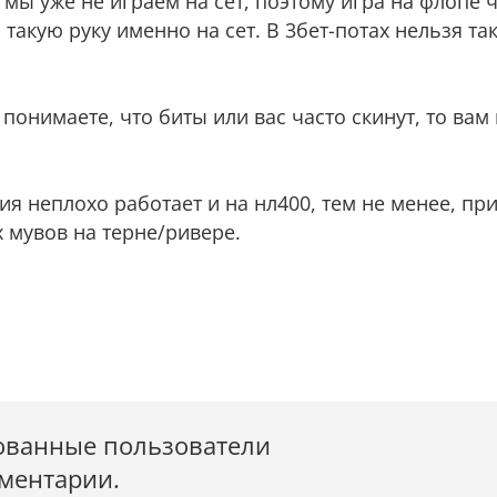
о мы уже не играем на сет, поэтому игра на флопе
такую руку именно на сет. В 3бет-потах нельзя так
понимаете, что биты или вас часто скинут, то вам
егия неплохо работает и на нл400, тем не менее, пр
 мувов на терне/ривере.
ованные пользователи
мментарии.