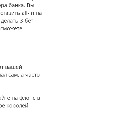
ера банка. Вы
тавить all-in на
 делать 3-бет
ы сможете
от вашей
ал сам, а часто
айте на флопе в
ре королей -