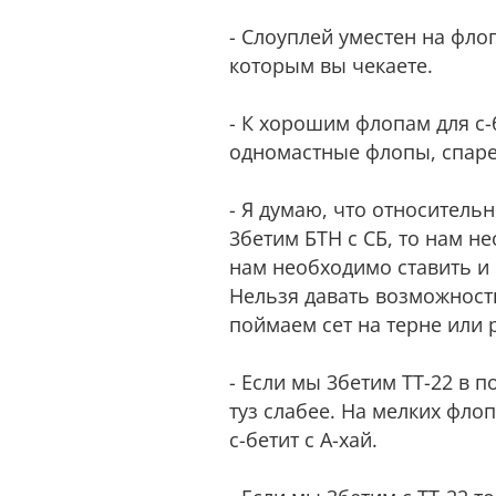
- Слоуплей уместен на фло
которым вы чекаете.
- К хорошим флопам для с-
одномастные флопы, спаре
- Я думаю, что относительн
3бетим БТН с СБ, то нам н
нам необходимо ставить и
Нельзя давать возможность
поймаем сет на терне или 
- Если мы 3бетим ТТ-22 в п
туз слабее. На мелких фло
с-бетит с А-хай.