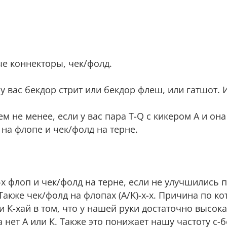
ные коннекторы, чек/фолд.
ли у вас бекдор стрит или бекдор флеш, или гатшот.
--Тем не менее, если у вас пара Т-Q с кикером А и он
 на флопе и чек/фолд на терне.
-x-x флоп и чек/фолд на терне, если не улучшились 
Также чек/фолд на флопах (A/K)-x-x. Причина по к
и К-хай в том, что у нашей руки достаточно высок
 нет А или К. Также это понижает нашу частоту с-