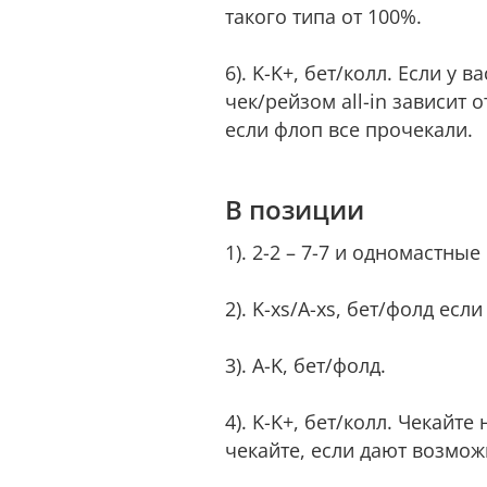
такого типа от 100%.
6). K-K+, бет/колл. Если у
чек/рейзом all-in зависит 
если флоп все прочекали.
В позиции
1). 2-2 – 7-7 и одномастны
2). K-xs/A-xs, бет/фолд есл
3). A-K, бет/фолд.
4). K-K+, бет/колл. Чекайте
чекайте, если дают возмож