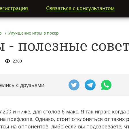
егистрация
Связаться с консультантом
р
Улучшение игры в покер
ы - полезные сове
2360
елись с друзьями
л200 и ниже, для столов 6-макс. Я так играю когд
 на префлопе. Однако, стоит отклоняться от таких
отсы на оппонентов, либо если вы подозреваете, ч