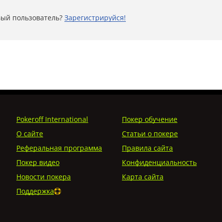
ый пользователь?
Зарегистрируйся!
Pokeroff International
Покер обучение
О сайте
Статьи о покере
Реферальная программа
Правила сайта
Покер видео
Конфиденциальность
Новости покера
Карта сайта
Поддержка