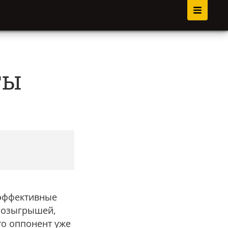
ты
а эффективные
 розыгрышей,
то оппонент уже