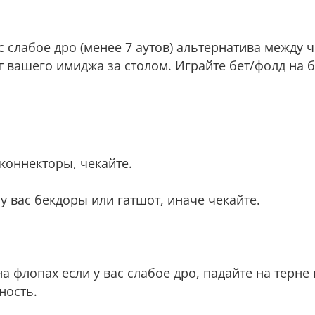
 вас слабое дро (менее 7 аутов) альтернатива между
от вашего имиджа за столом. Играйте бет/фолд на 
е коннекторы, чекайте.
и у вас бекдоры или гатшот, иначе чекайте.
 на флопах если у вас слабое дро, падайте на терне
ность.