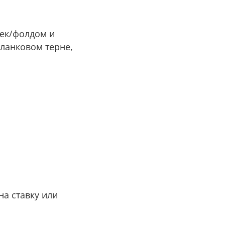
 чек/фолдом и
бланковом терне,
 на ставку или