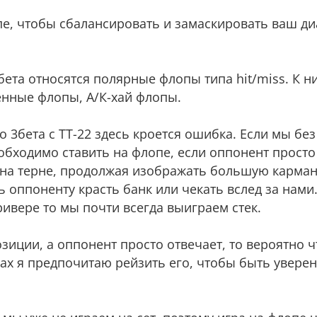
пе, чтобы сбалансировать и замаскировать ваш ди
бета относятся полярные флопы типа hit/miss. К н
нные флопы, А/К-хай флопы.
о 3бета с ТТ-22 здесь кроется ошибка. Если мы бе
еобходимо ставить на флопе, если оппонент просто 
 на терне, продолжая изображать большую карман
 оппоненту красть банк или чекать вслед за нами
ривере то мы почти всегда выиграем стек.
озиции, а оппонент просто отвечает, то вероятно ч
пах я предпочитаю рейзить его, чтобы быть уверен