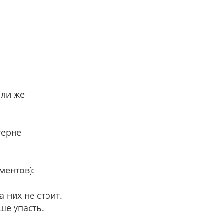
сли же
терне
ментов):
 них не стоит.
ше упасть.