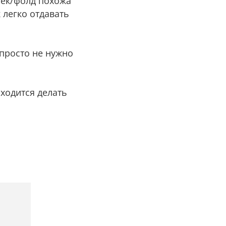
 чек/фолд похожа
 легко отдавать
 просто не нужно
иходится делать