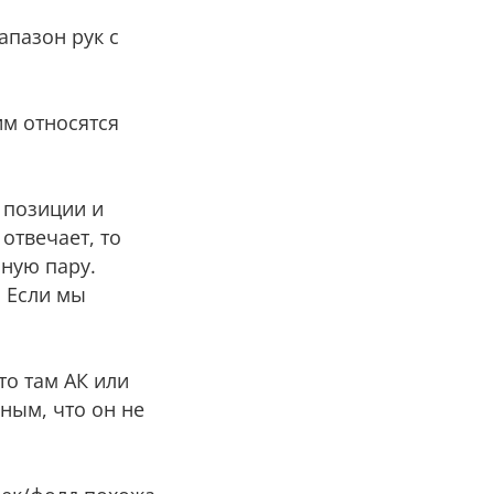
апазон рук с
им относятся
з позиции и
отвечает, то
ную пару.
. Если мы
то там АК или
ным, что он не