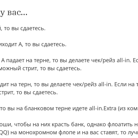
у вас…
, то вы сдаетесь.
иходит А, то вы сдаетесь.
 А падает на терне, то вы делаете чек/рейз all-in. Е
ожный стрит, то вы сдаетесь.
ит на терн, то вы делаете чек/рейз all-in. Если на 
стрит, то вы сдаетесь.
то вы на бланковом терне идете all-in.Extra (из ком
и, чтобы на них красть банк, однако флоатить на
 QQ) на монохромном флопе и на вас ставят, то луч