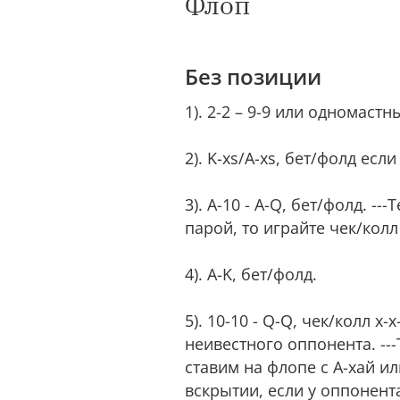
Флоп
Без позиции
1). 2-2 – 9-9 или одномаст
2). K-xs/A-xs, бет/фолд ес
3). A-10 - A-Q, бет/фолд. -
парой, то играйте чек/колл
4). A-K, бет/фолд.
5). 10-10 - Q-Q, чек/колл x
неивестного оппонента. ---
ставим на флопе с А-хай ил
вскрытии, если у оппонента