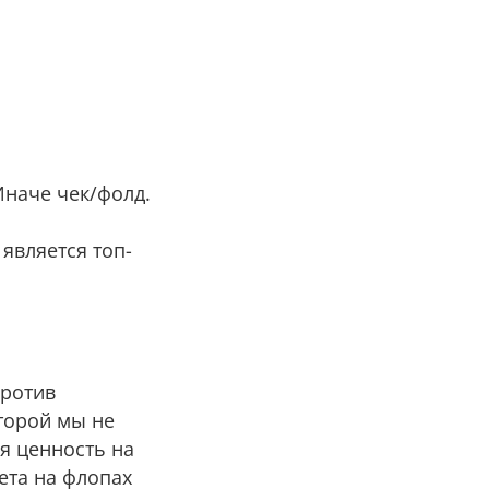
 Иначе чек/фолд.
а является топ-
против
оторой мы не
ая ценность на
бета на флопах