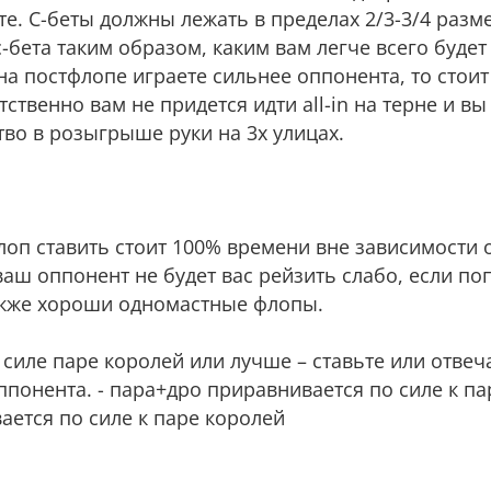
те. С-беты должны лежать в пределах 2/3-3/4 разм
ета таким образом, каким вам легче всего будет с
 на постфлопе играете сильнее оппонента, то стоит
ственно вам не придется идти all-in на терне и в
тво в розыгрыше руки на 3х улицах.
 флоп ставить стоит 100% времени вне зависимости 
аш оппонент не будет вас рейзить слабо, если поп
 Также хороши одномастные флопы.
 силе паре королей или лучше – ставьте или отвеч
ппонента. - пара+дро приравнивается по силе к па
ется по силе к паре королей