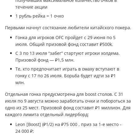
получивших максимальное количество очков в
течение акции
1 рубль рейка = 1 очко
Первыми начнут состязание любители китайского покера.
Гонка для игроков OFC пройдет с 29 июня по 5
июля. Общий призовой фонд составит ₽500k.
С 3 по 13 июля “забег” стартуют игроки холдема.
Призовой фонд — ₽1,5 млн.
Те, кто предпочитает играть в омаху вступают в
гонку с 17 по 26 июля. Борьба будет идти за ₽1
млн.
Отдельная гонка предусмотрена для boost столов. С 31
июля по 9 августа можно заработать очки и побороться за
одно из 25 мест. Призовой фонд составит ₽1 миллион. Для
каждого лимита отдельный лидерборд:
Leon [Boost] (₽1/2) на ₽75 000 , приз за 1-е место -
24 000 ₽;