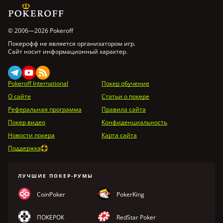
© 2006—2026 Pokeroff
Покерофф не является организатором игр.
Сайт носит информационный характер.
Pokeroff International
Покер обучение
О сайте
Статьи о покере
Реферальная программа
Правила сайта
Покер видео
Конфиденциальность
Новости покера
Карта сайта
Поддержка
ЛУЧШИЕ ПОКЕР-РУМЫ
CoinPoker
PokerKing
ПОКЕРОК
RedStar Poker