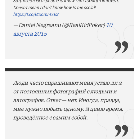
Surprises a lot of people to know I am 100% an introvert.
Doesn't mean I don't know how to me social!
https://t.co/BtxomI4YB2
— Daniel Negreanu (@RealKidPoker)
10
августа 2015
Люди часто спрашивают меня устаю ли я
от постоянных фотографий с людьми и
автографов. Ответ — нет. Иногда, правда,
мне нужно побыть одному. Я ценю время,
проведённое с самим собой.