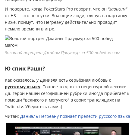
И поверьте, когда PokerStars Pro говорит, что он
"зависим"
от HS — это не шутки. Знающие люди, глянув на картинку
ниже, поймут, что Негреану действительно проводит
немало времени в игре.
Золотой портрет Джайны Праудмур за 500 побед магом
Ю спик Рашн?
Как оказалось, у Даниэля есть серьёзная любовь к
русскому языку
. Точнее. кхм, к его нецензурной лексике.
Да, герой нашей сегодняшней рубрики иногда прибегает к
помощи "великого и могучего" в своих трансляциях на
Twtich.tv. Убедитесь сами :)
Читай:
Даниэль Негреану познаёт прелести русского языка