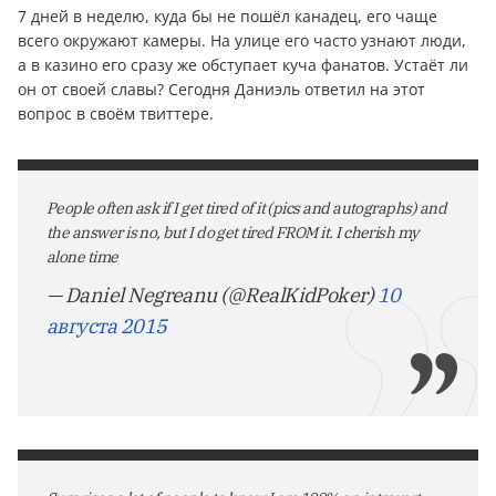
7 дней в неделю, куда бы не пошёл канадец, его чаще
всего окружают камеры. На улице его часто узнают люди,
а в казино его сразу же обступает куча фанатов. Устаёт ли
он от своей славы? Сегодня Даниэль ответил на этот
вопрос в своём твиттере.
People often ask if I get tired of it (pics and autographs) and
the answer is no, but I do get tired FROM it. I cherish my
alone time
— Daniel Negreanu (@RealKidPoker)
10
августа 2015