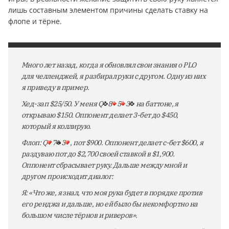
лишь составным элементом причины сделать ставку на
флопе и тёрне.
Много лет назад, когда я обновлял свои знания о PLO
для челленджей, я разбирал руки с другом. Одну из них
я приведу в пример.
Хед-зап $25/50. У меня Q
8
5
3
на баттоне, я
открываю $150. Оппонент делает 3-бет до $450,
который я коллирую.
Флоп: Q
7
3
, пот $900. Оппонент делает c-бет $600, я
раздуваю пот до $2,700 своей ставкой в $1,900.
Оппонент сбрасывает руку. Дальше между мной и
другом происходит диалог:
Я: «Что же, я знал, что моя рука будет в порядке против
его ренджа и дальше, но ей было бы некомфортно на
большом числе тёрнов и риверов».