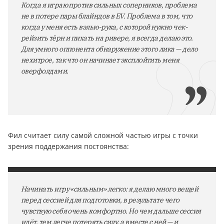
Когда я играю против сильных соперников, проблема
не в потере пары блайндов в EV. Проблема в том, что
когда у меня есть вэлью-рука, с которой нужно чек-
рейзить тёрн и пихать на ривере, я всегда делаю это.
Для умного оппонента обнаружение этого лика — дело
нехитрое, так что он начинает эксплойтить меня
оверфолдами.
Фил считает силу самой сложной частью игры с точки
зрения поддержания постоянства:
Начинать игру «сильным» легко: я делаю много вещей
перед сессией для подготовки, в результате чего
чувствую себя очень комфортно. Но чем дальше сессия
идёт, тем легче потерять силу, а вместе с ней — и