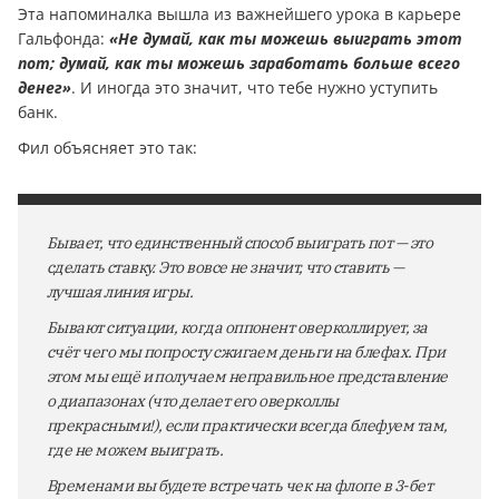
Эта напоминалка вышла из важнейшего урока в карьере
Гальфонда:
«Не думай, как ты можешь выиграть этот
пот; думай, как ты можешь заработать больше всего
денег»
. И иногда это значит, что тебе нужно уступить
банк.
Фил объясняет это так:
Бывает, что единственный способ выиграть пот — это
сделать ставку. Это вовсе не значит, что ставить —
лучшая линия игры.
Бывают ситуации, когда оппонент оверколлирует, за
счёт чего мы попросту сжигаем деньги на блефах. При
этом мы ещё и получаем неправильное представление
о диапазонах (что делает его оверколлы
прекрасными!), если практически всегда блефуем там,
где не можем выиграть.
Временами вы будете встречать чек на флопе в 3-бет