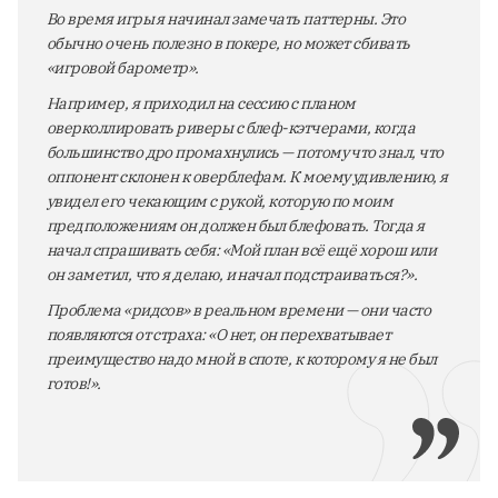
Во время игры я начинал замечать паттерны. Это
обычно очень полезно в покере, но может сбивать
«игровой барометр».
Например, я приходил на сессию с планом
оверколлировать риверы с блеф-кэтчерами, когда
большинство дро промахнулись — потому что знал, что
оппонент склонен к оверблефам. К моему удивлению, я
увидел его чекающим с рукой, которую по моим
предположениям он должен был блефовать. Тогда я
начал спрашивать себя: «Мой план всё ещё хорош или
он заметил, что я делаю, и начал подстраиваться?».
Проблема «ридсов» в реальном времени — они часто
появляются от страха: «О нет, он перехватывает
преимущество надо мной в споте, к которому я не был
готов!».