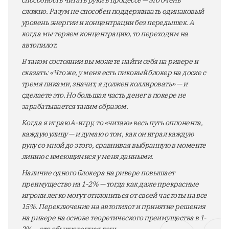
способность читать руки в процессе — это очень
сложно. Разум не способен поддерживать одинаковый
уровень энергии и концентрации без передышек. А
когда мы теряем концентрацию, то переходим на
автопилот.
В таком состоянии вы можете найти себя на ривере и
сказать: «Что же, у меня есть пиковый блокер на доске с
тремя пиками, значит, я должен коллировать» — и
сделаете это. Но большая часть денег в покере не
зарабатывается таким образом.
Когда я играю A-игру, то «читаю» весь путь оппонента,
каждую улицу — и думаю о том, как он играл каждую
руку со мной до этого, сравнивая выбранную в моменте
линию с имеющимися у меня данными.
Наличие одного блокера на ривере повышает
преимущество на 1-2% — тогда как даже прекрасные
игроки легко могут отклониться от своей частоты на все
15%. Переключение на автопилот и принятие решения
на ривере на основе теоретического преимущества в 1-