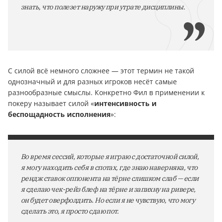
знать, что полезет наружу при утрате дисциплины.
С силой всё немного сложнее — этот термин не такой
однозначный и для разных игроков несёт самые
разнообразные смыслы. Конкретно Фил в применении к
покеру называет силой «
интенсивность и
беспощадность исполнения
»:
Во время сессий, которые я играю с достаточной силой,
я могу находить себя в спотах, где знаю наверняка, что
рендж ставок оппонента на тёрне слишком слаб — если
я сделаю чек-рейз блеф на тёрне и запихну на ривере,
он будет оверфолдить. Но если я не чувствую, что могу
сделать это, я просто сдаю пот.