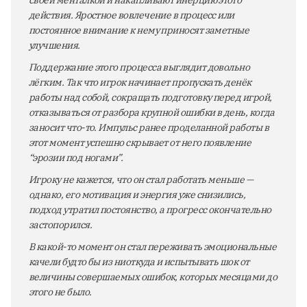
своей менталкой и накапливают инерцию этого
действия. Яростное вовлечение в процесс или
постоянное внимание к нему приносят заметные
улучшения.
Поддержание этого процесса выглядит довольно
лёгким. Так что игрок начинает пропускать денёк
работы над собой, сокращать подготовку перед игрой,
отказываться от разбора крупной ошибки в день, когда
заносит что-то. Импульс ранее проделанной работы в
этот момент успешно скрывает от него появление
“эрозии под ногами”.
Игроку не кажется, что он стал работать меньше —
однако, его мотивация и энергия уже снизились,
подход утратил постоянство, а прогресс окончательно
застопорился.
В какой-то момент он стал переживать эмоциональные
качели будто бы из ниоткуда и испытывать шок от
величины совершаемых ошибок, которых месяцами до
этого не было.