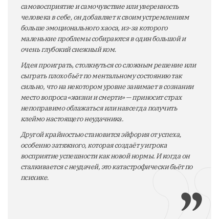
самовосприятие и самочувствие или уверенность
человека в себе, он добавляет к своим устремлениям
больше эмоционального хаоса, из-за которого
маленькие проблемы собираются в один большой и
очень глубокий снежный ком.
Идея проиграть, столкнуться со сложным решение или
сыграть плохо бьёт по ментальному состоянию так
сильно, что на некотором уровне занимает в сознании
место вопроса «жизни и смерти» — приносит страх
непоправимо облажаться или навсегда получить
клеймо настоящего неудачника.
Другой крайностью становится эйфория от успеха,
особенно затяжного, которая создаёт у игрока
восприятие успешности как новой нормы. И когда он
сталкивается с неудачей, это катастрофически бьёт по
психике.