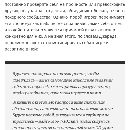
постоянно проверять себя на прочность или превосходить
других, получая за это деньги, объединяют большую часть
покерного сообщества. Однако, порой игроки перенимают
эти «почему» как шаблон, не спрашивая самих себя о том,
что действительно является причиной играть в покер
конкретно для них. А не зная этого, по словам Джареда,
невозможно адекватно мотивировать себя к игре и
развитию в ней:
Я достаточно хорошо знаю покеристов, чтобы
утверждать — вы на самом деле никогда не задавали
себе этот вопрос. Что же — пришла пора сделать это,
чтобы разобраться, почему вы играете в покер.
Запишите ответ на этот вопрос в виде списка или
абзаца текста, настолько длинного, насколько хотите.
Будьте честны с собой, заглядывайте в глубину и не
торопитесь — дайте себе 7-10 дней, чтобы обдумать
этот вопрос и дать на него детальный ответ. Обсудите