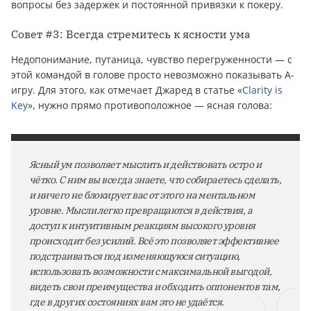
вопросы без задержек и постоянной привязки к покеру.
Совет #3: Всегда стремитесь к ясности ума
Недопонимание, путаница, чувство перегруженности — с
этой командой в голове просто невозможно показывать A-
игру. Для этого, как отмечает Джаред в статье «
Clarity is
Key
», нужно прямо противоположное — ясная голова:
Ясный ум позволяет мыслить и действовать остро и
чётко. С ним вы всегда знаете, что собираетесь сделать,
и ничего не блокирует вас от этого на ментальном
уровне. Мысли легко превращаются в действия, а
доступ к интуитивным реакциям высокого уровня
происходит без усилий. Всё это позволяет эффективнее
подстраиваться под изменяющуюся ситуацию,
использовать возможности с максимальной выгодой,
видеть свои преимущества и обходить оппонентов там,
где в других состояниях вам это не удаётся.