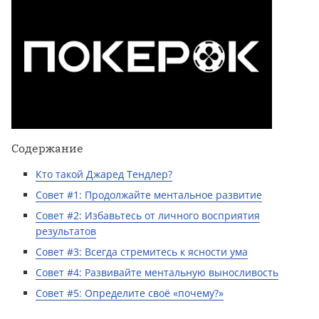
Содержание
Кто такой Джаред Тендлер?
Совет #1: Продолжайте ментальное развитие
Совет #2: Избавьтесь от личного восприятия
результатов
Совет #3: Всегда стремитесь к ясности ума
Совет #4: Развивайте ментальную выносливость
Совет #5: Определите своё «почему?»