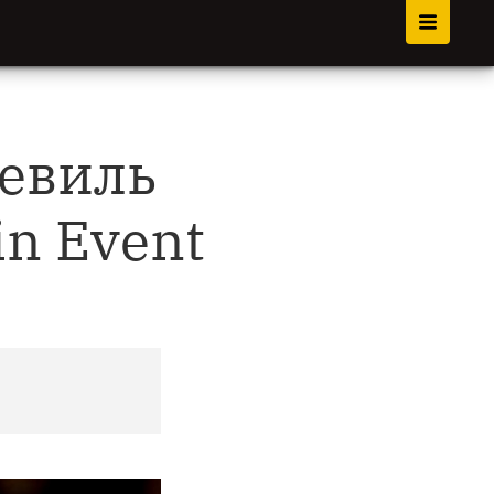
Невиль
n Event