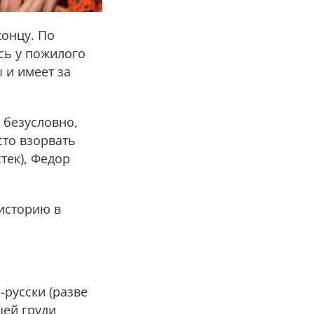
онцу. По
сь у пожилого
 и имеет за
 безусловно,
сто взорвать
тек), Федор
 историю в
-русски (разве
шей груди