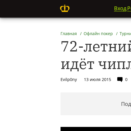
Вход
Р
Главная
Офлайн покер
Турн
72-летни
идёт чип
Evilp0ny
13 июля 2015
0
Под