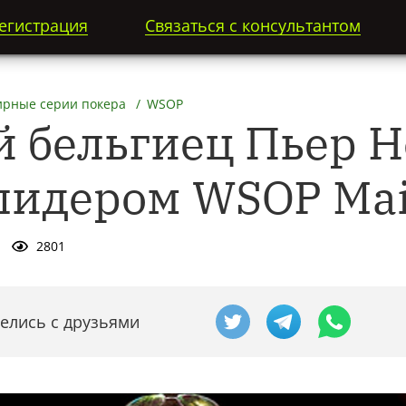
егистрация
Связаться с консультантом
ирные серии покера
WSOP
й бельгиец Пьер 
лидером WSOP Mai
2801
елись с друзьями