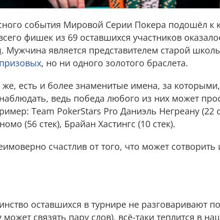
сного события Мировой Серии Покера подошёл к к
всего фишек из 69 оставшихся участников оказало
я
. Мужчина является представителем старой школы
 призовых
, но ни одного золотого браслета.
 же, есть и более знаменитые имена, за которыми,
наблюдать, ведь победа любого из них может про
имер: Team PokerStars Pro Даниэль Негреану (22 с
номо (56 стек), Брайан Хастингс (10 стек).
еимоверно счастлив от того, что может сотворить
инство оставшихся в турнире не разговаривают по
 может связять пару слов), всё-таки теплится в на