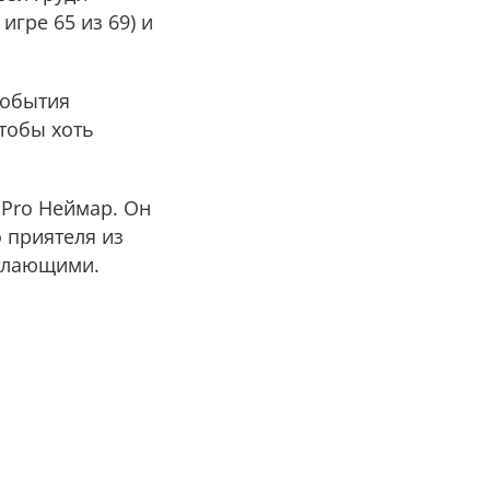
игре 65 из 69) и
События
тобы хоть
 Pro Неймар. Он
о приятеля из
желающими.