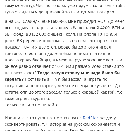
тому моменту). Честно говоря, уже подумывал о том, чтобы
тупо отсидеться до призовой зоны и тут мне поперло
Я на СО, блайнды 800/1600/80, мне приходит AQs. До меня
все скидывают карты, я захожу в банк ставкой 4200. BTN и
SB - фолд, BB (32 600 фишек) - колл. На флопе 10-10-8. Я
рейз, ВВ ререйз и понеслась... в общем - лошара я, опп
показал 10-4 и я вылетел. Вроде бы до этого я играл
тайтово, то есть опп должен был понимать, что я не
просто краду блайнды, а имею на руках хорошие карты и
он все равно отвечает с 10-4. Или размер моей ставки это
не показывает?
Тогда какую ставку мне надо было бы
сделать?
Поставить all-in я бы зассал, а играть по
ситуации, а не по карте у меня не всегда получается. Да,
кстати, опп до этого заходил только с хорошей картой, т.е.
тоже играл аккуратно.
Только сильно не пинайте.
Извините, что путанно, не знаю как с
RedStar
раздачу
сконвертировать, т.к. история на русском сохраняется и
конвертер под неё я не нашел. Буду благодарен, если