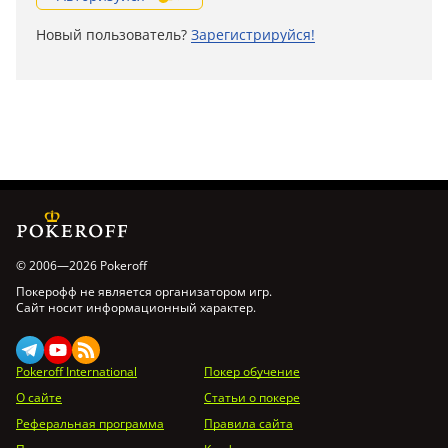
Новый пользователь?
Зарегистрируйся!
© 2006—2026 Pokeroff
Покерофф не является организатором игр.
Сайт носит информационный характер.
Pokeroff International
Покер обучение
О сайте
Статьи о покере
Реферальная программа
Правила сайта