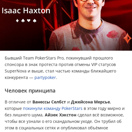
Бывший Team PokerStars Pro, покинувший прошлого
спонсора в знак протеста против отмены VIP статусов
SuperNova и выше, стал частью команды ближайшего
конкурента —
partypoker
.
Человек принципа
В отличие от
Ванессы Селбст
и
Джейсона Мерсье
,
которые
покинули команду PokerStars
в этом году мирно и
без лишнего шума,
Айзек Хэкстон
сделал всё возможное,
чтобы все узнали о его скандальном уходе. Он трубил об
этом в социальных сетях и опубликовал объёмное