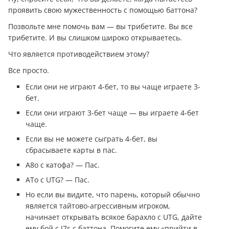
проявить свою мужественность с помощью баттона?
Позвольте мне помочь вам — вы трибетите. Вы все
трибетите. И вы слишком широко открываетесь.
Что является противодействием этому?
Все просто.
Если они не играют 4-бет, то вы чаще играете 3-
бет.
Если они играют 3-бет чаще — вы играете 4-бет
чаще.
Если вы не можете сыграть 4-бет, вы
сбрасываете карты в пас.
А8о с катофа? — Пас.
АTо с UTG? — Пас.
Но если вы видите, что парень, который обычно
является тайтово-агрессивным игроком,
начинает открывать всякое барахло с UTG, дайте
ему бой с J7s с баттона. Помогите ему «прийти в