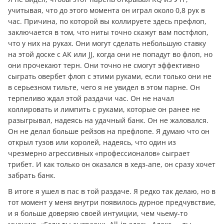
учитывая, что до этого момента он играл около 0,8 рук в
час. Причина, по которой вы коллируете здесь префлоп,
заключается в том, что ниты точно скажут вам постфлоп,
что у них на руках. Они могут сделать небольшую ставку
на этой доске с AK или JJ, когда они не попадут во флоп, но
они прочекают терн. Они точно не смогут эффективно
сыграть овербет флоп с этими руками, если только они не
в серьезном тильте, чего я не увидел в этом парне. Он
терпеливо ждал этой раздачи час. Он не начал
коллировать и лимпить с руками, которые он ранее не
разыгрывал, надеясь на удачный банк. Он не жаловался.
Он не делал больше рейзов на префлопе. Я думаю что он
открыл тузов или королей, надеясь, что один из
чрезмерно агрессивных «профессионалов» сыграет
трибет. И как только он оказался в хедз-апе, он сразу хочет
забрать банк.
В итоге я ушел в пас в той раздаче. Я редко так делаю, но в
тот момент у меня внутри появилось дурное предчувствие,
и я больше доверяю своей интуиции, чем чьему-то