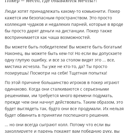
Покер — место, где сбываются мечты?!
Люди хотят принадлежать какому-то комьюнити. Покер
кажется им безопасным пространством. Это просто
коллекция чудаков и недалеких парней, которые в вроде
бы просто дарят деньги на дистанции. Покер также
воспринимается как чаша возможностей.
Вы можете быть победителем! Вы можете быть богатым!
Наконец, вы можете быть кем-то! Но если вы допускаете
одну глупую ошибку, и все за столом видят это ... все,
мистика исчезла. Ты уже не кто-то, да? Ты просто
позируешь! Посмотри на себя! Тщетная попытка!
По этой причине большинство игроков в покер играют
одинаково. Когда они сталкиваются с серьезными
решениями, им требуется много времени подумать,
прежде чем они начнут действовать. Таким образом, это
будет выглядеть так, будто они все продумали. Их нельзя
будет обвинить в принятии поспешного решения.
... но они всегда сыграют колл. Потому что если вы
заколлируете и парень покажет вам победную руку, вы