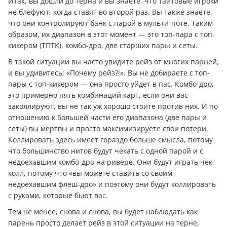
Итак, вы дошли до терна и вы знаете, что тайтовые игроки
не блефуют, когда ставят во второй раз. Вы также знаете,
что они контролируют банк с парой в мульти-поте. Таким
образом, их диапазон в этот момент — это топ-пара с топ-
кикером (ТПТК), комбо-дро, две старших пары и сеты.
В такой ситуации вы часто увидите рейз от многих парней,
и вы удивитесь: «Почему рейз?!». Вы не добираете с топ-
пары с топ-кикером — она просто уйдет в пас. Комбо-дро,
это примерно пять комбинаций карт, если они вас
заколлируют, вы не так уж хорошо стоите против них. И по
отношению к большей части его диапазона (две пары и
сеты) вы мертвы и просто максимизируете свои потери.
Коллировать здесь имеет гораздо больше смысла, потому
что большинство нитов будут чекать с одной парой и с
недоехавшим комбо-дро на ривере. Они будут играть чек-
колл, потому что «вы можете ставить со своим
недоехавшим флеш-дро» и поэтому они будут коллировать
с руками, которые бьют вас.
Тем не менее, снова и снова, вы будет наблюдать как
парень просто делает рейз в этой ситуации на терне,