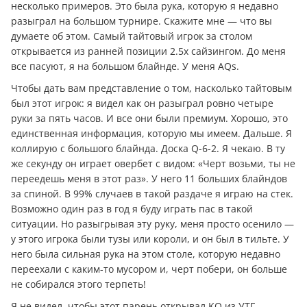
несколько примеров. Это была рука, которую я недавно
разыграл на большом турнире. Скажите мне — что вы
думаете об этом. Самый тайтовый игрок за столом
открывается из ранней позиции 2.5x сайзингом. До меня
все пасуют, я на большом блайнде. У меня AQs.
Чтобы дать вам представление о том, насколько тайтовым
был этот игрок: я видел как он разыграл ровно четыре
руки за пять часов. И все они были премиум. Хорошо, это
единственная информация, которую мы имеем. Дальше. Я
коллирую с большого блайнда. Доска Q-6-2. Я чекаю. В ту
же секунду он играет овербет с видом: «Черт возьми, ты не
переедешь меня в этот раз». У него 11 больших блайндов
за спиной. В 99% случаев в такой раздаче я играю на стек.
Возможно один раз в год я буду играть пас в такой
ситуации. Но разыгрывая эту руку, меня просто осенило —
у этого игрока были тузы или короли, и он был в тильте. У
него была сильная рука на этом столе, которую недавно
переехали с каким-то мусором и, черт побери, он больше
не собирался этого терпеть!
Я не видел, чтобы этот парень открывал KQ из УТГ,