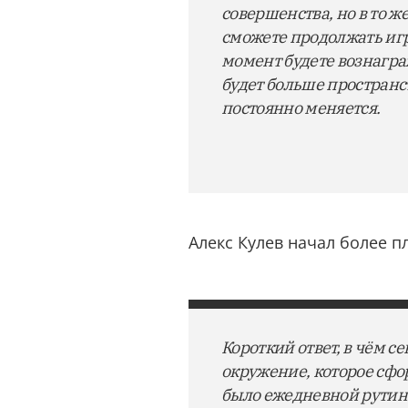
совершенства, но в то 
сможете продолжать игра
момент будете вознаграж
будет больше пространст
постоянно меняется.
Алекс Кулев начал более п
Короткий ответ, в чём се
окружение, которое сфо
было ежедневной рутины