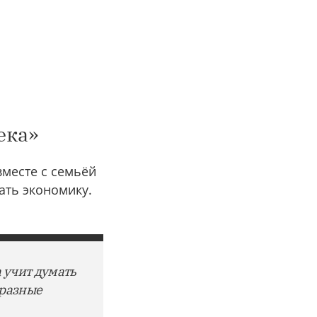
ека»
вместе с семьёй
чать экономику.
 учит думать
 разные