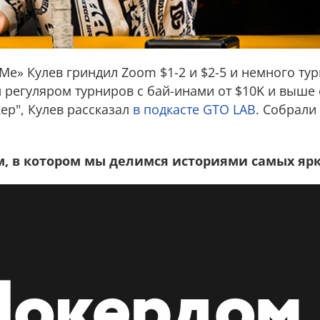
fMe» Кулев гриндил Zoom $1-2 и $2-5 и немного ту
ал регуляром турниров с бай-инами от $10K и выше
кер", Кулев рассказал
в подкасте GTO LAB
. Собрали
м, в котором мы делимся историями самых ярк