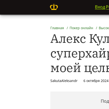
Вход
Р
Главная
Покер онлайн
Высок
Алекс Ку
суперхай
моей цел
SakutaAleksandr
6 октября 2024
Под