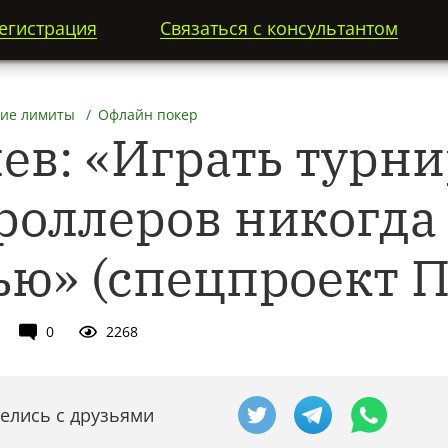
егистрация
Связаться с консультантом
ие лимиты
Офлайн покер
лев: «Играть турн
роллеров никогда
ью» (спецпроект 
0
2268
елись с друзьями