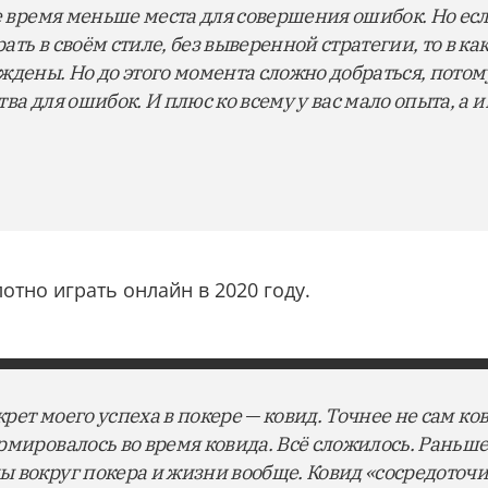
же время меньше места для совершения ошибок. Но ес
ть в своём стиле, без выверенной стратегии, то в ка
дены. Но до этого момента сложно добраться, потому
ва для ошибок. И плюс ко всему у вас мало опыта, а и
лотно играть онлайн в 2020 году.
крет моего успеха в покере — ковид. Точнее не сам ков
рмировалось во время ковида. Всё сложилось. Раньше
 вокруг покера и жизни вообще. Ковид «сосредоточи