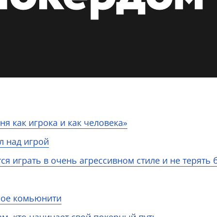
я как игрока и как человека»
л над игрой
тся играть в очень агрессивном стиле и не терять 
ное комьюнити