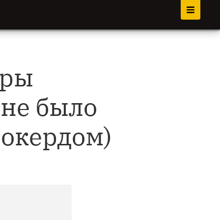
иры
 не было
Покердом)