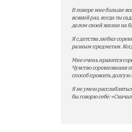
В покере мне больше вс
всякий раз, когда ты сад
делом своей жизни на б
Я с детства любил соре
разным предметам. Ког
Мне очень нравится соре
Чувство соревнования п
способ прожить долгую 
Я не умею расслабляться
бы говорю себе: «Сначал