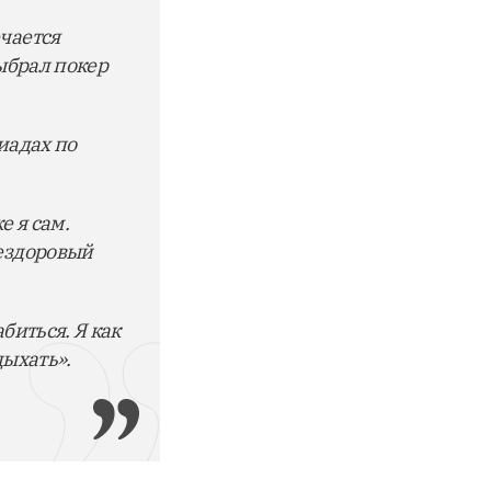
ючается
выбрал покер
иадах по
е я сам.
нездоровый
биться. Я как
дыхать».