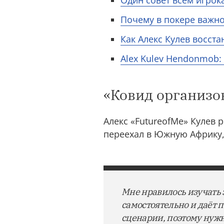
Один совет всем игрок
Почему в покере важно
Как Алекс Кулев восст
Alex Kulev Hendonmob: 
«Ковид организов
Алекс «FutureofMe» Кулев р
переехал в Южную Африку, 
Мне нравилось изучать 
самостоятельно и даёт п
сценарии, поэтому нужн