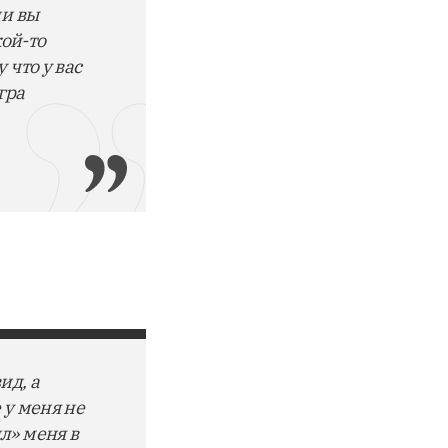
ли вы
кой-то
 что у вас
гра
ид, а
 у меня не
л» меня в