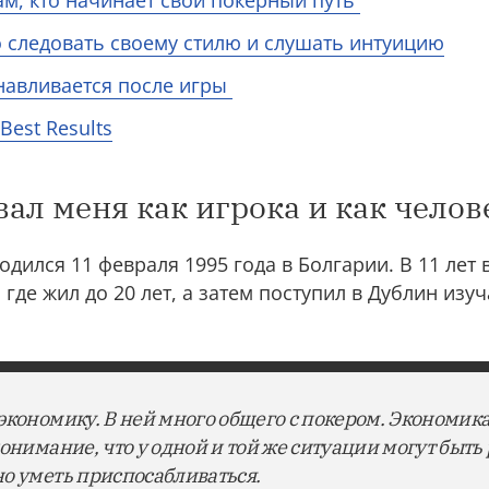
ам, кто начинает свой покерный путь
 следовать своему стилю и слушать интуицию
анавливается после игры
Best Results
ал меня как игрока и как челов
одился 11 февраля 1995 года в Болгарии. В 11 лет 
где жил до 20 лет, а затем поступил в Дублин изу
экономику. В ней много общего с покером. Экономика
онимание, что у одной и той же ситуации могут быть
о уметь приспосабливаться.