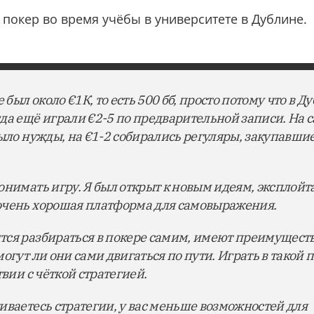
в покер во время учёбы в университете в Дублине.
 был около €1К, то есть 500 бб, просто потому что в Д
да ещё играли €2-5 по предварительной записи. На с
ыло нужды, на €1-2 собирались регуляры, закупавшие
онимать игру. Я был открыт к новым идеям, эксплойт
очень хорошая платформа для самовыражения.
ся разбираться в покере самим, имеют преимуществ
огут ли они сами двигаться по пути. Играть в такой 
твии с чёткой стратегией.
иваетесь стратегии, у вас меньше возможностей для