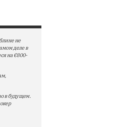
ублине не
амом деле в
ся на €800-
ам,
о в будущем.
покер