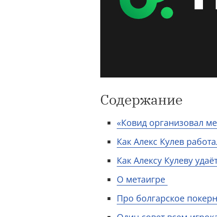
Содержание
«Ковид организовал мен
Как Алекс Кулев работа
Как Алексу Кулеву удаё
О метаигре
Про болгарское покер