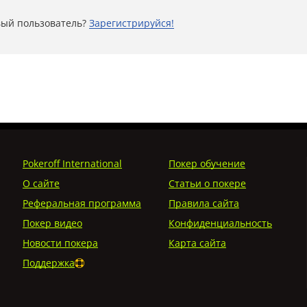
ый пользователь?
Зарегистрируйся!
Pokeroff International
Покер обучение
О сайте
Статьи о покере
Реферальная программа
Правила сайта
Покер видео
Конфиденциальность
Новости покера
Карта сайта
Поддержка