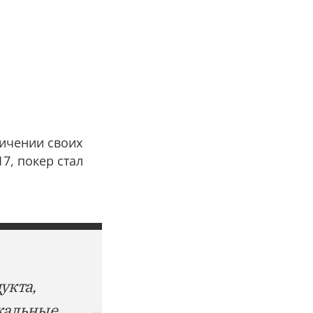
личении своих
7, покер стал
укта,
кальные