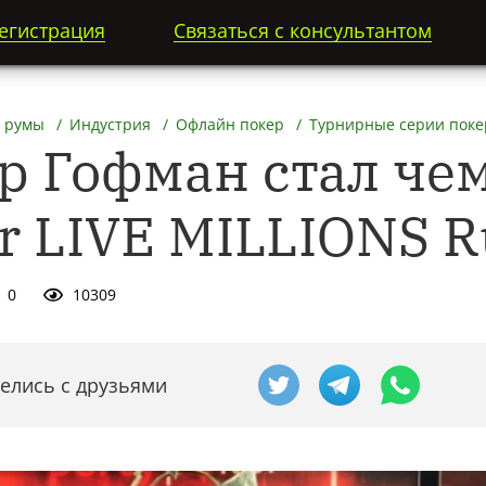
егистрация
Связаться с консультантом
 румы
Индустрия
Офлайн покер
Турнирные серии поке
р Гофман стал ч
r LIVE MILLIONS R
0
10309
елись с друзьями