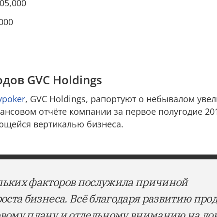
05,000
000
дов GVC Holdings
ypoker
, GVC Holdings, рапортуют о небывалом уве
нансовом отчёте компании за первое полугодие 201
ющейся вертикалью бизнеса.
льких факторов послужила причиной
оста бизнеса. Всё благодаря развитию прод
вому плану и отдельному вниманию на ло