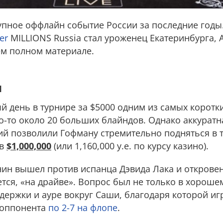
упное оффлайн событие России за последние годы
er
MILLIONS Russia стал уроженец Екатеринбурга, 
м полном материале.
и
 день в турнире за $5000 одним из самых коротки
-то около 20 больших блайндов. Однако аккуратн
ий позволили Гофману стремительно подняться в т
 в
$1,000,000
(или 1,160,000 у.е. по курсу казино).
янин вышел против испанца Дэвида Лака и открове
ется, «на драйве». Вопрос был не только в хорош
оддержки и ауре вокруг Саши, благодаря которой иг
 оппонента
по 2-7 на флопе
.