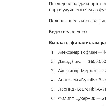
Последняя раздача противо
пар) и улучшемнием до фул
Полная запись игры за фи
Видео недоступно
Выплаты финалистам par
Александр Гофман — $
Дэвид Лака — $600,000
Александр Мержвински
Анатолий «Dykalis» Зы
Леонид «LeBroHbKA» Л
Филипп Цукерник — $1