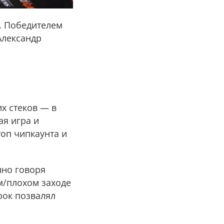
. Победителем
Александр
х стеков — в
ая игра и
оп чипкаунта и
нно говоря
ем/плохом заходе
рок позвалял