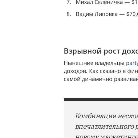
Михал Скленичка — $1
Вадим Липовка — $70,
Взрывной рост дохо
Нынешние владельцы
part
доходов. Как сказано в фи
самой динамично развива
Комбинация неско
впечатлительного р
новому маркетинго