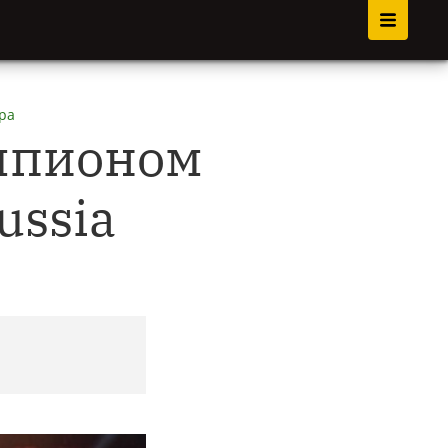
ра
емпионом
ussia