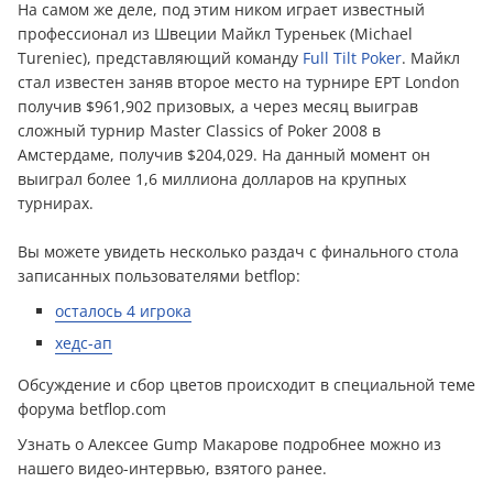
На самом же деле, под этим ником играет известный
профессионал из Швеции Майкл Туреньек (Michael
Tureniec), представляющий команду
Full Tilt Poker
. Майкл
стал известен заняв второе место на турнире EPT London
получив $961,902 призовых, а через месяц выиграв
сложный турнир Master Classics of Poker 2008 в
Амстердаме, получив $204,029. На данный момент он
выиграл более 1,6 миллиона долларов на крупных
турнирах.
Вы можете увидеть несколько раздач с финального стола
записанных пользователями betflop:
осталось 4 игрока
хедс-ап
Обсуждение и сбор цветов происходит в специальной теме
форума betflop.com
Узнать о Алексее Gump Макарове подробнее можно из
нашего видео-интервью, взятого ранее.