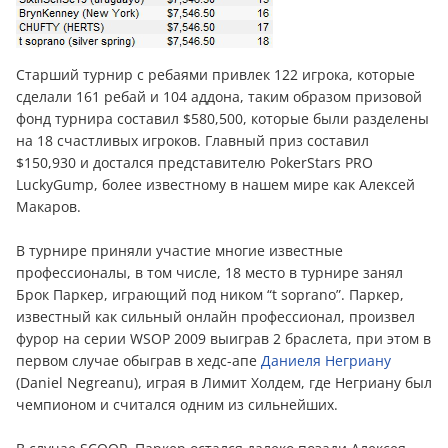
Старший турнир с ребаями привлек 122 игрока, которые
сделали 161 ребай и 104 аддона, таким образом призовой
фонд турнира составил $580,500, которые были разделены
на 18 счастливых игроков. Главный приз составил
$150,930 и достался представителю PokerStars PRO
LuckyGump, более известному в нашем мире как Алексей
Макаров.
В турнире приняли участие многие известные
профессионалы, в том числе, 18 место в турнире занял
Брок Паркер, играющий под ником “t soprano”. Паркер,
известный как сильный онлайн профессионал, произвел
фурор на серии WSOP 2009 выиграв 2 браслета, при этом в
первом случае обыграв в хедс-апе
Даниеля Негриану
(Daniel Negreanu), играя в Лимит Холдем, где Негриану был
чемпионом и считался одним из сильнейших.