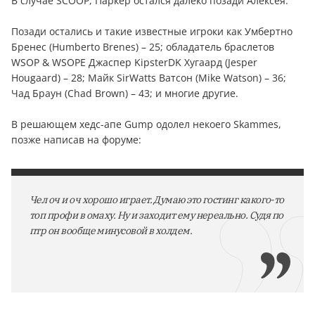
В случае SCOOP, Паркер остался далеко позади Алексея.
Позади остались и такие известные игроки как Умбертно
Бренес (Humberto Brenes) – 25; обладатель браслетов
WSOP & WSOPE Джаспер KipsterDK Хугаард (Jesper
Hougaard) – 28; Майк SirWatts Ватсон (Mike Watson) – 36;
Чад Браун (Chad Brown) – 43; и многие другие.
В решающем хедс-апе Gump одолел некоего Skammes,
позже написав на форуме:
Чел оч и оч хорошо играет. Думаю это гостинг какого-то
топ профи в омаху. Ну и заходит ему нереально. Судя по
птр он вообще минусовой в холдем.