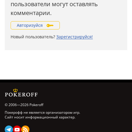
пользователи могут оставлять
комментарии.
Авторизуйся
Новый пользователь?
Зарегистрируйся!
© 2006—2026 Pokeroff
Покерофф не является организатором игр.
Сайт носит информационный характер.