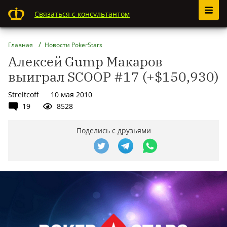
Связаться с консультантом
Главная
Новости PokerStars
Алексей Gump Макаров
выиграл SCOOP #17 (+$150,930)
Streltcoff
10 мая 2010
19
8528
Поделись с друзьями