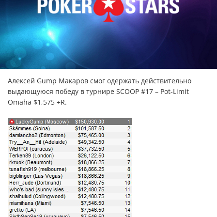
Алексей Gump Макаров смог одержать действительно
выдающуюся победу в турнире SCOOP #17 – Pot-Limit
Omaha $1,575 +R.