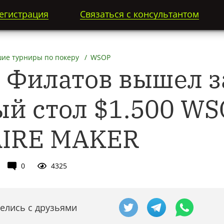
егистрация
Связаться с консультантом
ие турниры по покеру
WSOP
 Филатов вышел з
й стол $1.500 WS
AIRE MAKER
0
4325
елись с друзьями