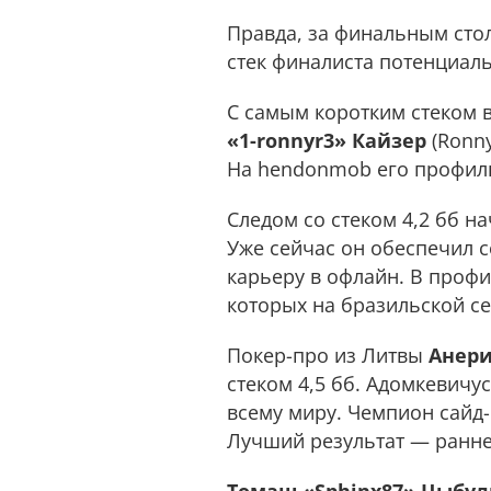
Правда, за финальным сто
стек финалиста потенциал
С самым коротким стеком 
«1-ronnyr3» Кайзер
(Ronny
На hendonmob его профиль 
Следом со стеком 4,2 бб н
Уже сейчас он обеспечил 
карьеру в офлайн. В профи
которых на бразильской с
Покер-про из Литвы
Анери
стеком 4,5 бб. Адомкевичу
всему миру. Чемпион сайд-
Лучший результат — раннер-