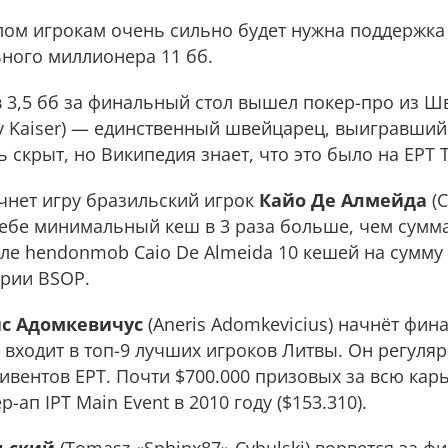
лом игрокам очень сильно будет нужна поддержка
ьного миллионера 11 бб.
в 3,5 бб за финальный стол вышел покер-про из 
 Kaiser) — единственный швейцарец, выигравший 
скрыт, но Википедия знает, что это было на EPT 
ачнет игру бразильский игрок
Кайо Де Алмейда
(C
себе минимальный кеш в 3 раза больше, чем сумм
ле hendonmob Caio De Almeida 10 кешей на сумму $
ерии BSOP.
с Адомкевичус
(Aneris Adomkevicius) начнёт фин
с входит в топ-9 лучших игроков Литвы. Он регуля
ивентов EPT. Почти $700.000 призовых за всю кар
ап IPT Main Event в 2010 году ($153.310).