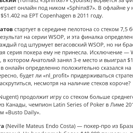
льский
(Tomasz «Sphinx87» Cybulski) ворвется за ф
играет онлайн под ником «Sphinx87». В офлайне у 
51.402 на EPT Copenhagen в 2011 году.
латов
стартует в середине пелотона со стеком 7,5 б
езультат на серии WSOP, и эта финалка определен
 каждый год штурмует вегасовский WSOP, но ни бра
я серия покера ему не принесла. Исключение — 
 в котором Анатолий занял 3-е место и выиграл $1
 в онлайн определенно положительно сказался на 
есно, будет ли «nl_profit» придерживаться страт
раскрутиться, несмотря на наличие стеков короче?
Nugent) продолжит игру со стеком больше среднего
Канады, чемпион Latin Series of Poker в Лиме 2012
м «Busto Daily».
та
(Neville Mateus Endo Costa) — покер-про из Браз