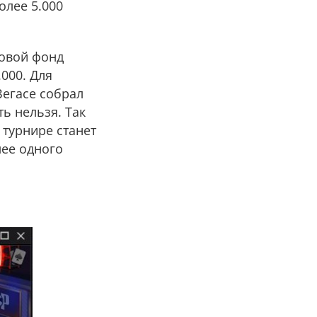
олее 5.000
зовой фонд
.000. Для
Вегасе собрал
ь нельзя. Так
 турнире станет
лее одного