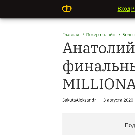
Вход
Р
Главная
Покер онлайн
Больш
Анатолий
финальны
MILLION
SakutaAleksandr
3 августа 2020
Под