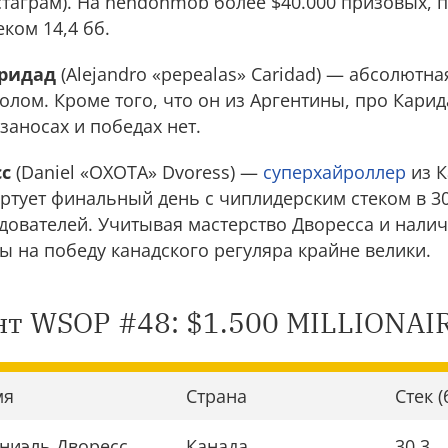
таграм). На hendonmob более $40.000 призовых, п
еком 14,4 бб.
аридад
(Alejandro «pepealas» Caridad) — абсолютна
лом. Кроме того, что он из Аргентины, про Карид
заносах и победах нет.
сс
(Daniel «OXOTA» Dvoress) —
суперхайроллер
из К
ртует финальный день с чиплидерским стеком в 3
дователей. Учитывая мастерство Дворесса и нали
ы на победу канадского регуляра крайне велики.
нт WSOP #48: $1.500 MILLIONA
мя
Страна
Стек (
ниэль Дворесс
Канада
30,3