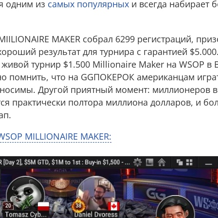
ся одним из
самых популярных
и всегда набирает б
MIILIONAIRE MAKER собрал 6299 регистраций, при
 хороший результат для турнира с гарантией $5.000
живой турнир $1.500 Millionaire Maker на WSOP в 
жно помнить, что на GGПОКЕРОК американцам играт
тносимы. Другой приятный момент: миллионеров в
ся практически полтора миллиона долларов, и бо
ап.
 WSOP MILLIONAIRE MAKER: