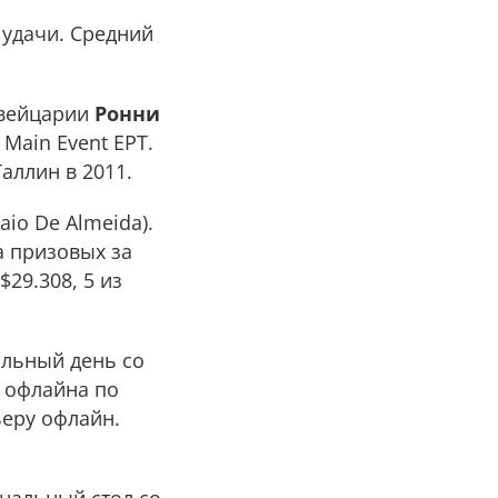
 удачи. Средний
Швейцарии
Ронни
Main Event EPT.
Таллин в 2011.
aio De Almeida).
а призовых за
29.308, 5 из
альный день со
р офлайна по
ьеру офлайн.