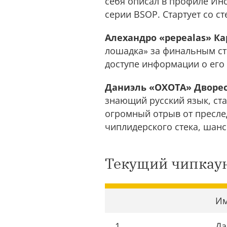
себя описал в профиле Инс
серии BSOP. Стартует со ст
Алехандро «pepealas» К
лошадка» за финальным сто
доступе информации о его 
Даниэль «OXOTA» Дворе
знающий русский язык, ста
огромный отрыв от пресле
чиплидерского стека, шанс
Текущий чипкау
И
1
Да