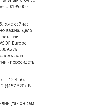
инальный стол со
него $195.000
б. Уже сейчас
но важна. Дело
слета, ни
WSOP Europe
.009.279.
расходах и
егии «пересидеть
 — 12,4 бб.
 ($157.520). В
илии (так он сам