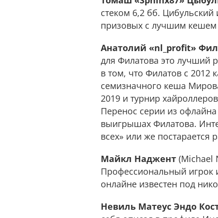
Томаш «Sphinx87» Цыбу
стеком 6,2 бб. Цибульский 
призовых с лучшим кешем $
Анатолий «nl_profit» Фи
для Филатова это лучший р
в том, что Филатов с 2012
семизначного кеша Мирова
2019 и турнир хайроллеров,
Перенос серии из офлайна
выигрышах Филатова. Интер
всех» или же постарается 
Майкл Наджент
(Michael 
Профессиональный игрок из 
онлайне известен под нико
Невиль Матеус Эндо Кос