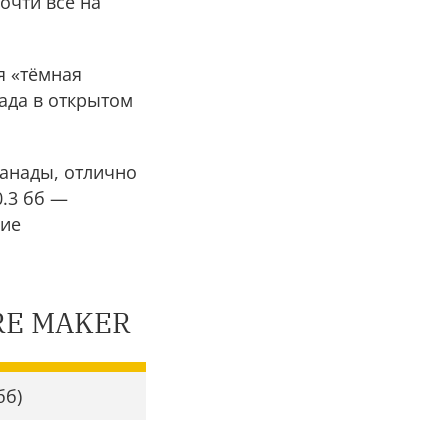
очти все на
я «тёмная
ада в открытом
анады, отлично
0.3 бб —
чие
IRE MAKER
бб)