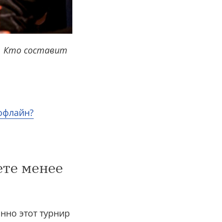
P. Кто составит
 офлайн?
ете менее
нно этот турнир