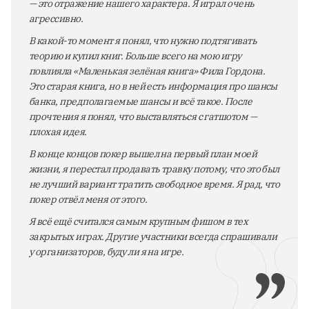
— это отражение нашего характера. Я играл очень
агрессивно.
В какой-то момент я понял, что нужно подтягивать
теорию и купил книг. Больше всего на мою игру
повлияла «Маленькая зелёная книга» Фила Гордона.
Это старая книга, но в ней есть информация про шансы
банка, предполагаемые шансы и всё такое. После
прочтения я понял, что выставляться с гатшотом —
плохая идея.
В конце концов покер вышел на первый план моей
жизни, я перестал продавать травку потому, что это был
не лучший вариант тратить свободное время. Я рад, что
покер отвёл меня от этого.
Я всё ещё считался самым крупным фишом в тех
закрытых играх. Другие участники всегда спрашивали
у организаторов, буду ли я на игре.