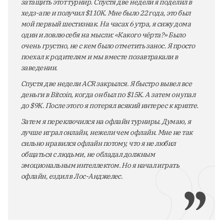
затащить этот турнир. Спустя две недели я поделил в
хедз-апе и получил $110K. Мне было 22 года, это был
мой первый шестизнак. На часах 6 утра, я сижу дома
один и ловлю себя на мысли: «Какого чёрта?» Было
очень грустно, не с кем было отметить занос. Я просто
поехал к родителям и мы вместе позавтракали в
заведении.
Спустя две недели ACR закрылся. Я быстро вывел все
деньги в Bitcoin, когда он был по $15K. А затем он упал
до $9K. После этого я потерял всякий интерес к крипте.
Затем я переключился на офлайн турниры. Думаю, я
лучше играл онлайн, нежели чем офлайн. Мне не так
сильно нравился офлайн потому, что я не любил
общаться с людьми, не обладал должным
эмоциональным интеллектом. Но я начал играть
офлайн, ездил в Лос-Анджелес.