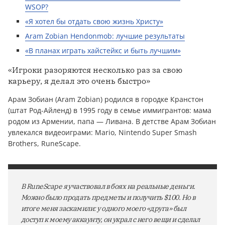
WSOP?
«Я хотел бы отдать свою жизнь Христу»
Aram Zobian Hendonmob: лучшие результаты
«В планах играть хайстейкс и быть лучшим»
«Игроки разоряются несколько раз за свою
карьеру, я делал это очень быстро»
Арам Зобиан (Aram Zobian) родился в городке Кранстон
(штат Род-Айленд) в 1995 году в семье иммигрантов: мама
родом из Армении, папа — Ливана. В детстве Арам Зобиан
увлекался видеоиграми: Mario, Nintendo Super Smash
Brothers, RuneScape.
В RuneScape я участвовал в боях на реальные деньги.
Можно было продать предметы и получить $100. Но в
итоге меня заскамили: у одного моего «друга» был
доступ к моему аккаунту, он украл с него вещи и сделал