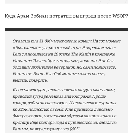
Куда Арам Зобиан потратил выигрыш после WSOP?
От выплаты в $1,8M у меня снесло крышу. На тот момент
я был слишком уверен в своей игре. Я переехал в Лас-
Вегас и поселился на 28 этаже The Martin в комплексе
Panorama Towers. Зря я это сделал, конечно. Я не был
большим любителем вечеринок, но, сами понимаете,
Вегас есть Вегас. В любой момент можно поесть,
выпить, покурить.
Я поселился один, начал гоняться за удовольствиями,
проводил тучу времени за видеоиграми. Проще
говоря, забил на свою жизнь. И начал играть турниры
по $25K полностью от себя. Мне пришлось довольно
быстро усвоить, что с таким образом жизни я долго не
протяну. Ещё полтора года я путешествовал, слетал на
Багамы, поиграл турниры по $50K.