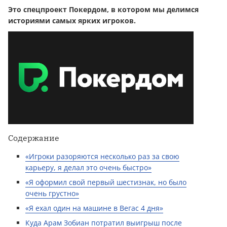
Это спецпроект Покердом, в котором мы делимся
историями самых ярких игроков.
Содержание
«Игроки разоряются несколько раз за свою
карьеру, я делал это очень быстро»
«Я оформил свой первый шестизнак, но было
очень грустно»
«Я ехал один на машине в Вегас 4 дня»
Куда Арам Зобиан потратил выигрыш после