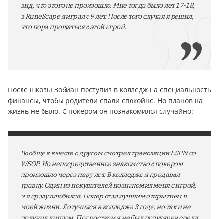
вид, что этого не произошло. Мне тогда было лет 17-18,
в RuneScape я играл с 9 лет. После того случая я решил,
что пора прощаться с этой игрой.
После школы Зобиан поступил в колледж на специальность
финансы, чтобы родители спали спокойно. Но планов на
жизнь не было. С покером он познакомился случайно:
Вообще я вместе с другом смотрел трансляции ESPN со
WSOP. Но непосредственное знакомство с покером
произошло через пару лет. В колледже я продавал
травку. Один из покупателей познакомил меня с игрой,
и я сразу влюбился. Покер стал лучшим открытием в
моей жизни. Я отучился в колледже 3 года, но так и не
получил диплом. Подростком я не был популярен среди