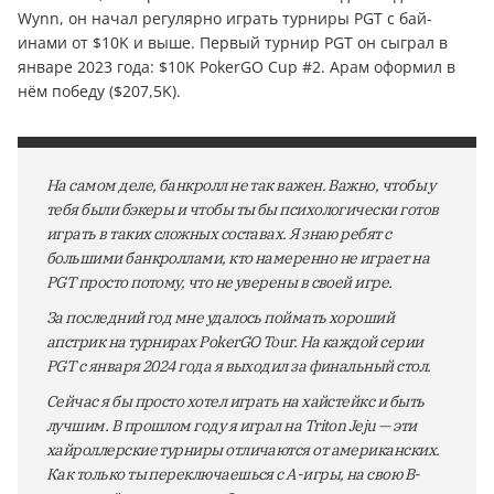
Wynn, он начал регулярно играть турниры PGT с бай-
инами от $10K и выше. Первый турнир PGT он сыграл в
январе 2023 года: $10K PokerGO Cup #2. Арам оформил в
нём победу ($207,5K).
На самом деле, банкролл не так важен. Важно, чтобы у
тебя были бэкеры и чтобы ты бы психологически готов
играть в таких сложных составах. Я знаю ребят с
большими банкроллами, кто намеренно не играет на
PGT просто потому, что не уверены в своей игре.
За последний год мне удалось поймать хороший
апстрик на турнирах PokerGO Tour. На каждой серии
PGT с января 2024 года я выходил за финальный стол.
Сейчас я бы просто хотел играть на хайстейкс и быть
лучшим. В прошлом году я играл на Triton Jeju — эти
хайроллерские турниры отличаются от американских.
Как только ты переключаешься с А-игры, на свою B-