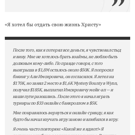
«Я хотел бы отдать свою жизнь Христу»
После того, как я потерял все деньги, я чувствовал стыд
и вину. Мне не хотелось брать взаймы, не люблю быть
должным кому-либо. По правде говоря, с того
выигрыша в $1,8M осталось около $50K. Я попросил
бэкинг у Али Имсировича, он согласился. Я летел на
$170K, но занял 2 место в $1,6K Mystery Bounty в Wynn,
получил $185K, выплатил Имсировичу мейк-ап — и
наши пути разошлись. После этого я начал играть
турниры по $33 онлайн с банкроллом в $5K.
Мне понравилось вернуться к онлайн-гринду, я как
будто бы начал изучать игру заново и влюбился в игру.
Я очень часто повторяю: «Какой же я идиот!» Я