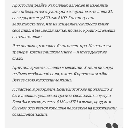
Просто подумайте, как сильно вы можете изменить
жизнь бездомного, у которого в кармане есть лишь $1,
если дадите ему $20 или $100. Конечно, есть
вероятность того, что на эти деньги он просто купит
себе пива, я бы сделал так же, но ты всё равно сделаешь
его счастливым.
Я не понимал, что такое быть покер-про. Не нанимал
тренера, тратил слишком много — и итоге денег не
стало.
Причина кроется в вашем мышлении. У меня никогда
не было глобальной цели, плана. Я просто жил в Лас-
Вегасе свою холостяцкую жизнь.
К счастью, я разорился. Если бы этого не произошло, я
бы и дальше продолжал тратить свою жизнь впустую.
Если бы я раскрутился с $1M до $5M и выше, вряд ли я
бы смог оставаться хорошим человеком на протяжении
оставшейся жизни.