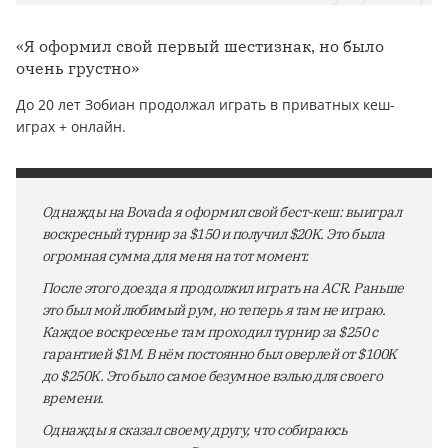
«Я оформил свой первый шестизнак, но было
очень грустно»
До 20 лет Зобиан продолжал играть в приватных кеш-
играх + онлайн.
Однажды на Bovada я оформил свой бест-кеш: выиграл
воскресный турнир за $150 и получил $20K. Это была
огромная сумма для меня на тот момент.
После этого доезда я продолжил играть на ACR. Раньше
это был мой любимый рум, но теперь я там не играю.
Каждое воскресенье там проходил турнир за $250 с
гарантией $1M. В нём постоянно был оверлей от $100K
до $250K. Это было самое безумное вэлью для своего
времени.
Однажды я сказал своему другу, что собираюсь