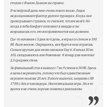
столом с Филом Лааком на стриме.
В четвёртый день мне очень много везло. Люди
недооценивают фактор удачи в турнирах. Когда они
проигрывают с тузами, то считают, что им везёт. Но
когда в тебя блефует оппонент в никуда и ты
вскрываешь его, это воспринимается как должное.
Где-то начиная с 3 дня по 6 день, я играл со стеком в 100
бб, было весело. Ощущалось, как будто в кеш играешь.
Самым крутым для меня оказался Day 6. Я начал 30 из
105, складывалось как боженьке. К концу дня накопил
2,5 средних стека.
За финальный стол я вышел с 7 из 9 стеков в 30 бб. Здесь
я начал нервничать, потому что был единственным
игроком моложе 25 лет. В итоге вылетел, запушив с SB
17 бб с A6s в чиплидера. Неоптимальная игра. Но в то
время я не очень хорошо понимал диапазоны.