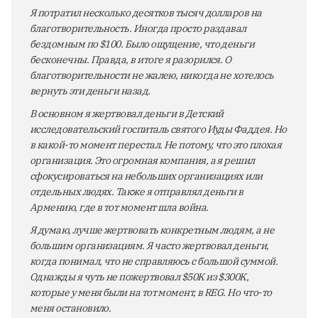
Я потратил несколько десятков тысяч долларов на
благотворительность. Иногда просто раздавал
бездомным по $100. Было ощущение, что деньги
бесконечны. Правда, в итоге я разорился. О
благотворительности не жалею, никогда не хотелось
вернуть эти деньги назад.
В основном я жертвовал деньги в Детский
исследовательский госпиталь святого Иуды Фаддея. Но
в какой-то момент перестал. Не потому, что это плохая
организация. Это огромная компания, а я решил
сфокусироваться на небольших организациях или
отдельных людях. Также я отправлял деньги в
Армению, где в тот момент шла война.
Я думаю, лучше жертвовать конкретным людям, а не
большим организациям. Я часто жертвовал деньги,
когда понимал, что не справляюсь с большой суммой.
Однажды я чуть не пожертвовал $50K из $300K,
которые у меня были на тот момент, в REG. Но что-то
меня остановило.