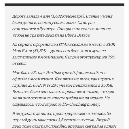
Дорога заняла 4 дня (1,682 километра). В тачке у меня
были деньги, поэтому спал я мало. Один раз
остановился в Денвере. Специально ехал на машине,
чтобы не тратить деньги на Uber в Вегасе.
На серии я оформил два ITM и доехал до 6 места в $10K
Main Event ($1,8M) — до сих пор бест-кеш и лучшее
выступление в моей жизни. Я играл этот турнир на 70%
от себя.
Мне было 23 года. Это был третий финальный стол
офлайн в моей жизни. Я понятия не имел, как играть в
глубине 25 бб BTN vs SB с учётом пейджампов в $500K.
Выплаты были настолько сюрреалистичными, что для
меня они оставались просто цифрами на экране. Не
ощущалось, что я играю за life-chanhing money.
Я не думал о деньгах, просто держался «в потоке». За
первый день наколотил 3,5 стартовых стека. Второй
день тоже отыграл спокойно, впервые сыграл за одним