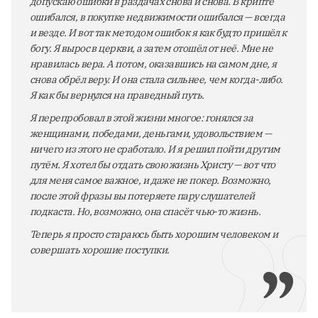
допускаю ошибки в раздачах снова и снова. В крипте
ошибался, в покупке недвижимости ошибался — всегда
и везде. И вот так методом ошибок я как будто пришёл к
богу. Я вырос в церкви, а затем отошёл от неё. Мне не
нравилась вера. А потом, оказавшись на самом дне, я
снова обрёл веру. И она стала сильнее, чем когда-либо.
Я как бы вернулся на праведный путь.
Я перепробовал в этой жизни многое: гонялся за
женщинами, победами, деньгами, удовольствием —
ничего из этого не сработало. И я решил пойти другим
путём. Я хотел бы отдать свою жизнь Христу — вот что
для меня самое важное, и даже не покер. Возможно,
после этой фразы вы потеряете пару слушателей
подкаста. Но, возможно, она спасёт чью-то жизнь.
Теперь я просто стараюсь быть хорошим человеком и
совершать хорошие поступки.