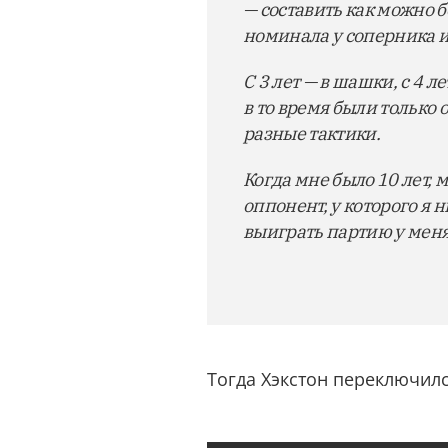
— составить как можно 
номинала у соперника и
С 3 лет — в шашки, с 4 л
в то время были только 
разные тактики.
Когда мне было 10 лет, 
оппонент, у которого я 
выиграть партию у мен
Тогда Хэкстон переключился