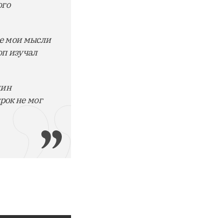
ого
Все мои мысли
оп изучал
дин
рок не мог