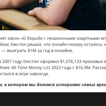
инят закон «О борьбе с незаконными азартными иг
Айзек Хэкстон решил, что онлайн-покеру осталось 
ь — выиграть $1M за год в онлайне.
 в 2007 году Хэкстон оформил $1,076,133 призовых 
тинг All Time Money List 2023 года с $16,9M. Расск
остался в игре навсегда.
, в котором мы делимся историями самых ярки