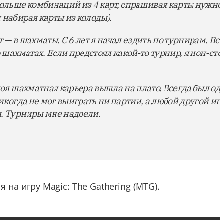
больше комбинаций из 4 карт, спрашивая карты нужн
 набирая карты из колоды).
ет — в шахматы. С 6 лет я начал ездить по турнирам. 
о шахматах. Если предстоял какой-то турнир, я нон-ст
моя шахматная карьера вышла на плато. Всегда был о
никогда не мог выиграть ни партии, а любой другой иг
я. Турниры мне надоели.
 на игру Magic: The Gathering (MTG).