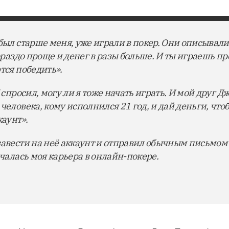
был старше меня, уже играли в покер. Они описывали 
гораздо проще и денег в разы больше. И ты играешь п
ются победить».
 спросил, могу ли я тоже начать играть. И мой друг Дж
человека, кому исполнился 21 год, и дай деньги, чтоб
каунт».
завести на неё аккаунт и отправил обычным письмом
ачалась моя карьера в онлайн-покере.