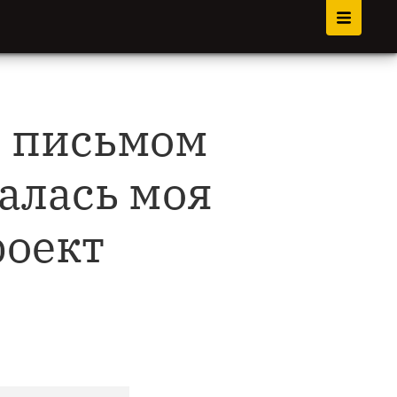
л письмом
чалась моя
роект