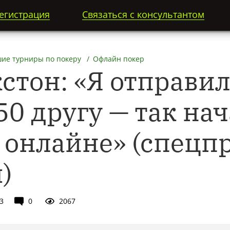
егистрация
Связаться с консультантом
ие турниры по покеру
Офлайн покер
кстон: «Я отправи
0 другу — так на
в онлайне» (спецп
)
3
0
2067