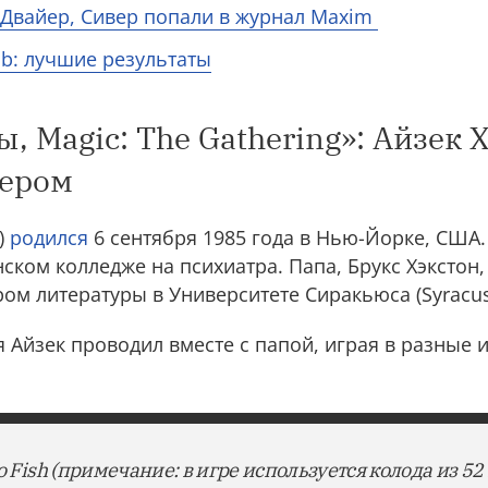
О’Двайер, Сивер попали в журнал Maxim
b: лучшие результаты
 Magic: The Gathering»: Айзек 
кером
n)
родился
6 сентября 1985 года в Нью-Йорке, США
нском колледже на психиатра. Папа, Брукс Хэкстон,
м литературы в Университете Сиракьюса (Syracuse
 Айзек проводил вместе с папой, играя в разные
o Fish (примечание: в игре используется колода из 52 