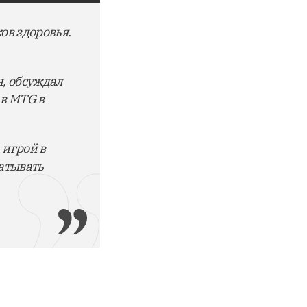
ков здоровья.
н, обсуждал
 в MTG в
 игрой в
батывать