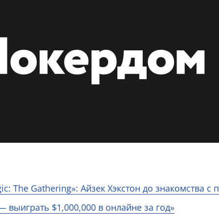
: The Gathering»: Айзек Хэкстон до знакомства с 
— выиграть $1,000,000 в онлайне за год»