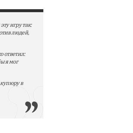
эту игру так:
ротив людей,
о ответил:
ы я мог
 купюру в