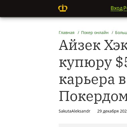
Вход
Р
Главная
Покер онлайн
Больш
Айзек Хэ
купюру $5
карьера 
Покердом
SakutaAleksandr
29 декабря 202