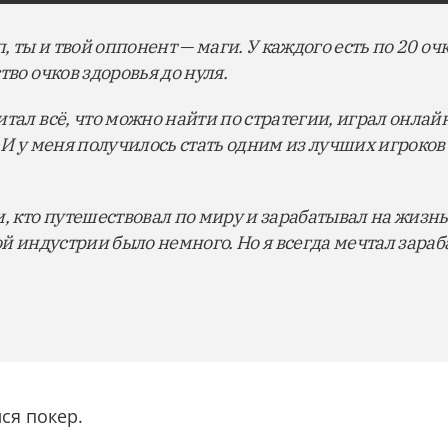
, ты и твой оппонент — маги. У каждого есть по 20 оч
тво очков здоровья до нуля.
тал всё, что можно найти по стратегии, играл онлай
 И у меня получилось стать одним из лучших игроков
, кто путешествовал по миру и зарабатывал на жизнь
ой индустрии было немного. Но я всегда мечтал зара
лся покер.