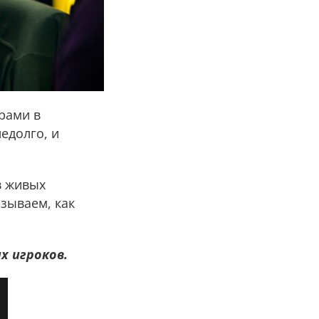
рами в
недолго, и
в живых
азываем, как
х игроков.