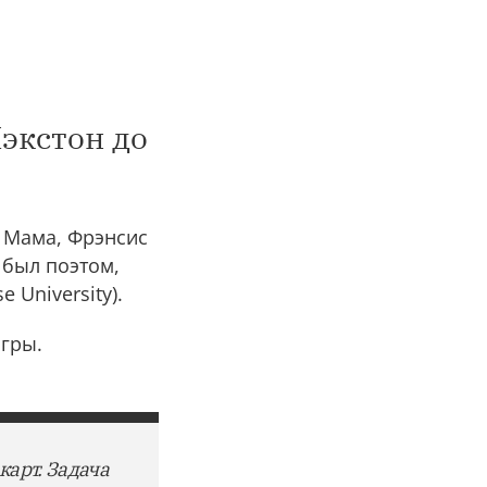
Хэкстон до
. Мама, Фрэнсис
 был поэтом,
 University).
 игры.
карт. Задача