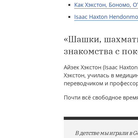
Как Хэкстон, Бономо, 
Isaac Haxton Hendonmo
«Шашки, шахматы,
знакомства с по
Айзек Хэкстон (Isaac Haxto
Хэкстон, училась в медици
переводчиком и профессоро
Почти всё свободное время
В детстве мы играли в G