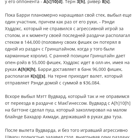
у его оппонента -
А[c]10[d]
. Терн
3[h]
, ривер
8[s]
.
Пока Барри планомерно наращивал свой стек, выбыл еще
один участник, причем как раз от его руки, - Рэнди
Хэддокс, который не справился с агрессивной игрой за
столом, и к моменту своей последней раздачи располагал
стеком в 144,000 (половину своих фишек он потерял в
одной из раздач с Гринштайном, когда у того были
карманные короли). С ранней позиции Гринштайн дает
опен-рэйз в 55,000 фишек, Хэддокс идет в олл-ин, имея на
руках
А[h]К[h]
, Барри доставляет в банк 96,000 фишек,
располагая
К[s]J[s]
. На терне приходит валет, который
отправляет Рэнди домой с суммой в $36,084.
Вскоре выбыл Мэтт Вудвард, который так и не оправимся
от переезда в раздаче с МакГинессом. Вудвард с А[h]10[h]
на баттоне сделал пуш, который заколлировал на малом
блайнде Бахадор Ахмади, державший в руках два туза.
После вылета Вудварда, и без того игравший агрессивно
Шварц полностью задавил стол, выигрывая одну раздачу