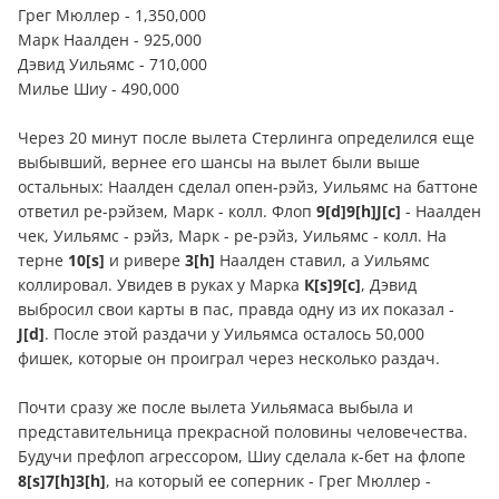
Грег Мюллер - 1,350,000
Марк Наалден - 925,000
Дэвид Уильямс - 710,000
Милье Шиу - 490,000
Через 20 минут после вылета Стерлинга определился еще
выбывший, вернее его шансы на вылет были выше
остальных: Наалден сделал опен-рэйз, Уильямс на баттоне
ответил ре-рэйзем, Марк - колл. Флоп
9[d]9[h]J[c]
- Наалден
чек, Уильямс - рэйз, Марк - ре-рэйз, Уильямс - колл. На
терне
10[s]
и ривере
3[h]
Наалден ставил, а Уильямс
коллировал. Увидев в руках у Марка
К[s]9[c]
, Дэвид
выбросил свои карты в пас, правда одну из их показал -
J[d]
. После этой раздачи у Уильямса осталось 50,000
фишек, которые он проиграл через несколько раздач.
Почти сразу же после вылета Уильямаса выбыла и
представительница прекрасной половины человечества.
Будучи префлоп агрессором, Шиу сделала к-бет на флопе
8[s]7[h]3[h]
, на который ее соперник - Грег Мюллер -