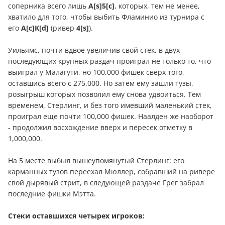
соперника всего лишь
А[s]5[c]
, которых, тем не менее,
хватило для того, чтобы выбить Фламинио из турнира с
его
А[c]К[d]
(ривер
4[s]
).
Уильямс, почти вдвое увеличив свой стек, в двух
последующих крупных раздач проиграл не только то, что
выиграл у Малагути, но 100,000 фишек сверх того,
оставшись всего с 275,000. Но затем ему зашли тузы,
розыгрыш которых позволил ему снова удвоиться. Тем
временем, Стерлинг, и без того имевший маленький стек,
проиграл еще почти 100,000 фишек. Наалден же наоборот
- продолжил восхождение вверх и пересек отметку в
1,000,000.
На 5 месте выбыл вышеупомянутый Стерлинг: его
карманных тузов переехал Мюллер, собравший на ривере
свой дырявый стрит, в следующей раздаче Грег забрал
последние фишки Мэтта.
Стеки оставшихся четырех игроков: