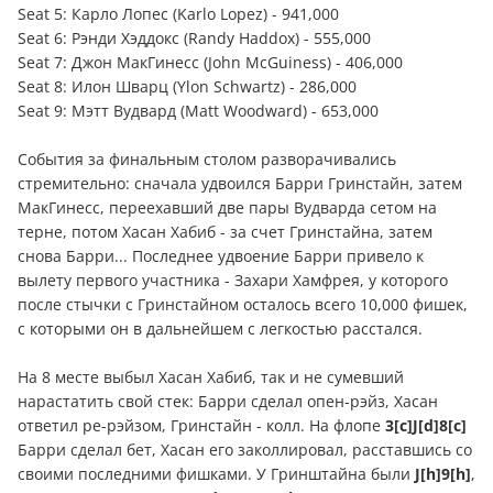
Seat 5: Карло Лопес (Karlo Lopez) - 941,000
Seat 6: Рэнди Хэддокс (Randy Haddox) - 555,000
Seat 7: Джон МакГинесс (John McGuiness) - 406,000
Seat 8: Илон Шварц (Ylon Schwartz) - 286,000
Seat 9: Мэтт Вудвард (Matt Woodward) - 653,000
События за финальным столом разворачивались
стремительно: сначала удвоился Барри Гринстайн, затем
МакГинесс, переехавший две пары Вудварда сетом на
терне, потом Хасан Хабиб - за счет Гринстайна, затем
снова Барри... Последнее удвоение Барри привело к
вылету первого участника - Захари Хамфрея, у которого
после стычки с Гринстайном осталось всего 10,000 фишек,
с которыми он в дальнейшем с легкостью расстался.
На 8 месте выбыл Хасан Хабиб, так и не сумевший
нарастатить свой стек: Барри сделал опен-рэйз, Хасан
ответил ре-рэйзом, Гринстайн - колл. На флопе
3[c]J[d]8[c]
Барри сделал бет, Хасан его заколлировал, расставшись со
своими последними фишками. У Гринштайна были
J[h]9[h]
,