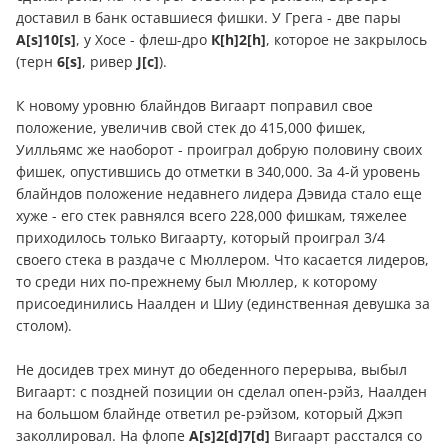
доставил в банк оставшиеся фишки. У Грега - две пары
А[s]10[s]
, у Хосе - флеш-дро
К[h]2[h]
, которое не закрылось
(терн
6[s]
, ривер
J[c]
).
К новому уровню блайндов Вигаарт поправил свое
положение, увеличив свой стек до 415,000 фишек,
Уилльямс же наоборот - проиграл добрую половину своих
фишек, опустившись до отметки в 340,000. За 4-й уровень
блайндов положение недавнего лидера Дэвида стало еще
хуже - его стек равнялся всего 228,000 фишкам, тяжелее
приходилось только Вигаарту, который проиграл 3/4
своего стека в раздаче с Мюллером. Что касается лидеров,
то среди них по-прежнему был Мюллер, к которому
присоединились Наалден и Шиу (единственная девушка за
столом).
Не досидев трех минут до обеденного перерыва, выбыл
Вигаарт: с поздней позиции он сделал опен-рэйз, Наалден
на большом блайнде ответил ре-рэйзом, который Джэп
заколлировал. На флопе
А[s]2[d]7[d]
Вигаарт расстался со