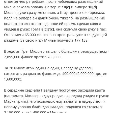
ответил чек-ре-рэйзом, после небольших размышлений
Милье заколлировала. На терне
10[c]
и ривере
10[d]
Мюллер уже сразу же ставил, а Шиу просто коллировала.
Колл на ривере ей дался очень тяжело, на размышление
она потратила все отведенное ей время, сделав колл и
увидев в руках Грега
8[c]7[c]
, она скинула свою руку в пас.
Отавшиеся 65,000 фишек она проиграла уже в следующей
раздаче. За свою игру Милье получила $77,138.
В хедс-ап Грег Мюллер вышел с большим преимуществом -
2,895,000 фишек против 705,000.
За 20 минут игры один на один, Наалдену удалось
сократить разрыв по фишкам до 400,000 (2,000,000 против
1,600,000).
В середине хедс-апа Наалдену постоянно заходила карта
(например, Мюллер в двух раздачах подряд увидел в руках
Марка трипс), что позволило ему захватить лидерство - к
новому уровню блайндов Наалден подошел со стеком в
2,150,000, при 1,450,000 у Мюллера.