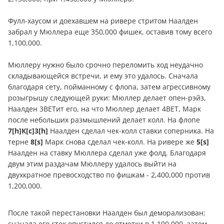
Фулл-хаусом и доехавшем на ривере стритом Наалден
забрал у Мюллера еще 350,000 фишек, оставив тому всего
1,100,000.
Мюллеру нужно было срочно переломить ход неудачно
складывающейся встречи, и ему это удалось. Сначала
благодаря сету, пойманному с флопа, затем агрессивному
розыгрышу следующей руки: Мюллер делает опен-рэйз,
Наалден 3ВЕТит его, на что Мюллер делает 4ВЕТ, Марк
после небольших размышлений делает колл. На флопе
7[h]К[c]3[h]
Наалден сделал чек-колл ставки соперника. На
терне
8[s]
Марк снова сделал чек-колл. На ривере же
5[s]
Наалден на ставку Мюллера сделал уже фолд. Благодаря
двум этим раздачам Мюллеру удалось выйти на
двухкратное превосходство по фишкам - 2,400,000 против
1,200,000.
После такой перестановки Наалден был деморализован:
сначала его стек опустился до отметки в 1,100,000, затем