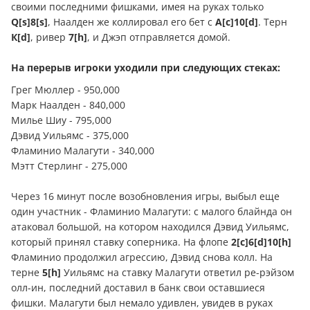
своими последними фишками, имея на руках только
Q[s]8[s]
, Наалден же коллировал его бет с
А[c]10[d]
. Терн
К[d]
, ривер
7[h]
, и Джэп отправляется домой.
На перерыв игроки уходили при следующих стеках:
Грег Мюллер - 950,000
Марк Наалден - 840,000
Милье Шиу - 795,000
Дэвид Уильямс - 375,000
Фламинио Малагути - 340,000
Мэтт Стерлинг - 275,000
Через 16 минут после возобновления игры, выбыл еще
один участник - Фламинио Малагути: с малого блайнда он
атаковал большой, на котором находился Дэвид Уильямс,
который принял ставку соперника. На флопе
2[c]6[d]10[h]
Фламинио продолжил агрессию, Дэвид снова колл. На
терне
5[h]
Уильямс на ставку Малагути ответил ре-рэйзом
олл-ин, последний доставил в банк свои оставшиеся
фишки. Малагути был немало удивлен, увидев в руках