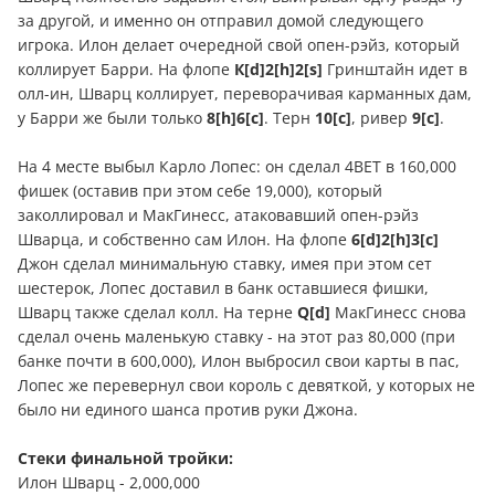
за другой, и именно он отправил домой следующего
игрока. Илон делает очередной свой опен-рэйз, который
коллирует Барри. На флопе
К[d]2[h]2[s]
Гринштайн идет в
олл-ин, Шварц коллирует, переворачивая карманных дам,
у Барри же были только
8[h]6[c]
. Терн
10[c]
, ривер
9[c]
.
На 4 месте выбыл Карло Лопес: он сделал 4ВЕТ в 160,000
фишек (оставив при этом себе 19,000), который
заколлировал и МакГинесс, атаковавший опен-рэйз
Шварца, и собственно сам Илон. На флопе
6[d]2[h]3[c]
Джон сделал минимальную ставку, имея при этом сет
шестерок, Лопес доставил в банк оставшиеся фишки,
Шварц также сделал колл. На терне
Q[d]
МакГинесс снова
сделал очень маленькую ставку - на этот раз 80,000 (при
банке почти в 600,000), Илон выбросил свои карты в пас,
Лопес же перевернул свои король с девяткой, у которых не
было ни единого шанса против руки Джона.
Стеки финальной тройки:
Илон Шварц - 2,000,000