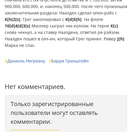
900,000, 600,000, и, наконец 500,000, после чего произошла
заключительная раздача: Наалден сделал опен-рэйз с
К[h]2[s]
, Грег заколлировал с
К[d]5[h]
. На флопе
10[d]4[d]3[s]
Мюллер сыграл чек-коллом. На терне
К[c]
снова чекнул, а на ставку Наалдена, ответил ре-рэйзом,
Наалден пошел в олл-ин, который Грег принял. Ривер
J[h]
Марка не спас.
#
Даниэль Негреану
#
Барри Гринштейн
Нет комментариев.
Только зарегистрированные
пользователи могут оставлять
комментарии.