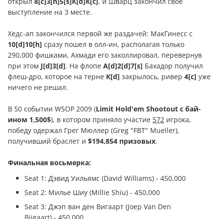
открыл
8[c]3[h]5[s]К[d]К[c]
, и Шварц закончил свое
выступление на 3 месте.
Хедс-ап закончился первой же раздачей: МакГинесс с
10[d]10[h]
сразу пошел в олл-ин, располагая только
290,000 фишками, Ахмади его заколлировал, перевернув
при этом
J[d]3[d]
. На флопе
А[d]2[d]7[s]
Бахадор получил
флеш-дро, которое на терне
К[d]
закрылось, ривер
4[c]
уже
ничего не решал.
В 50 событии WSOP 2009 (
Limit Hold'em Shootout с бай-
ином 1,500$
), в котором приняло участие
572
игрока,
победу одержал Грег Мюллер (Greg "FBT" Mueller),
получивший браслет и
$194,854 призовых
.
Финальная восьмерка:
Seat 1: Дэвид Уильямс (David Williams) - 450,000
Seat 2: Милье Шиу (Millie Shiu) - 450,000
Seat 3: Джэп ван ден Вигаарт (Joep Van Den
Bijgaart) - 450,000