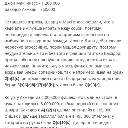
Джон МакГинесс - 1,200,000
Бахадор Ахмади - 750,000
Оставшись втроем, Шварц и МакГинесс решили, что в
хедс-апе им лучше играть между собой, поэтому,
поочередно и вдвоем, стали принимать попытки по
выбиванию из турнира Ахмади. Илон и Джон действовали
чересчур агрессивно, порой мешая друг другу, поэтому
неудивительно, что и без того игравший тайтово Бахадор,
принял оборонительную позицию, предпочитая играть
чек-коллами. Значительную часть фишек он выиграл,
вскрывая блефы соперников, так, например: имея на руках
2[h]2[c]
, он проколлил ставки Шварца на всех улицах при
борде
5[s]6[c]8[c]7[x]8[h]
, у Илона были
Q[c]3[c]
.
Когда у Ахмади из 4,000,000 фишек, что были на столе, в
руках находилось 3,000,000, выбыл первый его соперник -
Шварц: Бахадор с
А[s]2[s]
сделал опен-рэйз в 105,000
фишек и дальше заколлил олл-ин в 495,000 от Илона, у
которого на руках были
Q[d]10[s]
. Дилер поочередно