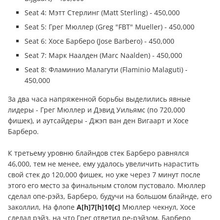
Seat 4: Мэтт Стерлинг (Matt Sterling) - 450,000
Seat 5: Грег Мюллер (Greg "FBT" Mueller) - 450,000
Seat 6: Хосе Барберо (Jose Barbero) - 450,000
Seat 7: Марк Наалден (Marc Naalden) - 450,000
Seat 8: Фламинио Малагути (Flaminio Malaguti) -
450,000
За два часа напряженной борьбы выделились явные
лидеры - Грег Мюллер и Дэвид Уильямс (по 720,000
фишек), и аутсайдеры - Джэп ван ден Вигаарт и Хосе
Барберо.
К третьему уровню блайндов стек Барберо равнялся
46,000, тем не менее, ему удалось увеличить нарастить
свой стек до 120,000 фишек, но уже через 7 минут после
этого его место за финальным столом пустовало. Мюллер
сделал опе-рэйз, Барберо, будучи на большом блайнде, его
заколлил, На флопе
А[h]7[h]10[c]
Мюллер чекнул, Хосе
сделал рэйз, на что Грег ответил ре-рэйзом, Барберо