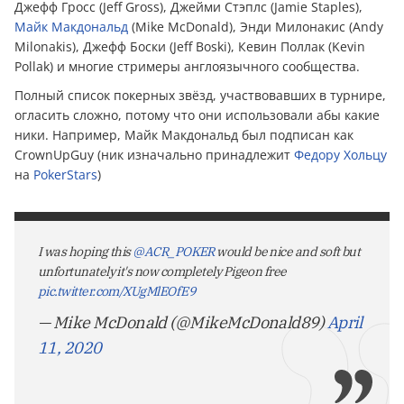
Джефф Гросс (Jeff Gross), Джейми Стэплс (Jamie Staples),
Майк Макдональд
(Mike McDonald), Энди Милонакис (Andy
Milonakis), Джефф Боски (Jeff Boski), Кевин Поллак (Kevin
Pollak) и многие стримеры англоязычного сообщества.
Полный список покерных звёзд, участвовавших в турнире,
огласить сложно, потому что они использовали абы какие
ники. Например, Майк Макдональд был подписан как
CrownUpGuy (ник изначально принадлежит
Федору Хольцу
на
PokerStars
)
I was hoping this
@ACR_POKER
would be nice and soft but
unfortunately it's now completely Pigeon free
pic.twitter.com/XUgMlEOfE9
— Mike McDonald (@MikeMcDonald89)
April
11, 2020