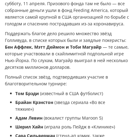
субботу, 11 апреля. Призового фонда там не было — все
собранные деньги ушли в фонд Feeding America, который
является самой крупной в США организацией по борьбе с
голодом и спасению пострадавших из-за коронавируса.
Поддержать благое дело решило множество звёзд
Голливуда, в списке которых были и заядлые покеристы:
Бен Аффлек, Мэтт Деймон и Тоби Магуайр
— те самые,
которые участвовали в скайлимитной подпольной игре
Нью-Йорка. По слухам, Магуайр выиграл в ней несколько
десятков миллионов долларов.
Полный список звёзд, подтвердивших участие в
благотворительном турнире:
Том Брэди
(известный в США футболист)
Брайан Крэнстон
(звезда сериала «Во все
тяжкие»)
Адам Левин
(вокалист группы Maroon 5)
Шерил Хайн
(играла роль Пейдж в «Клинике»)
Сара Сильверман
(стенд-ап комик, также