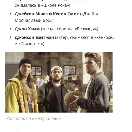
снималась в «Школе Рока»)
Джейсон Мьюз и Кевин Смит
(«Джей и
Молчаливый Боб»)
Джон Хэмм
(звезда сериала «Безумцы»)
Джейсон Бэйтман
(актёр, снимался в «Хэнкоке»
и «Связи нет»)
«Кто пойдёт на эту срань?»