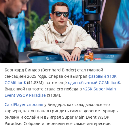
Бернхард Биндер (Bernhard Binder) стал главной
сенсацией 2025 года. Сперва он выиграл
фазовый $10K
GGMillion$
($1,83M), затем ещё
один обычный GGMillion$
.
Вишенкой на торте стала его победа в
$25K Super Main
Event WSOP Paradise
($10M).
CardPlayer спросил
у Биндера, как складывалась его
карьера, как он начал гриндить самые дорогие турниры
онлайн и офлайн и выиграл Super Main Event WSOP
Paradise. Собрали и перевели всё самое интересное.