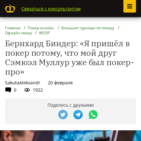
Связаться с консультантом
Главная
Покер онлайн
Большие турниры по покеру
Офлайн покер
WSOP
Бернхард Биндер: «Я пришёл в
покер потому, что мой друг
Сэмюэл Муллур уже был покер-
про»
SakutaAleksandr
20 февраля
0
1922
Поделись с друзьями