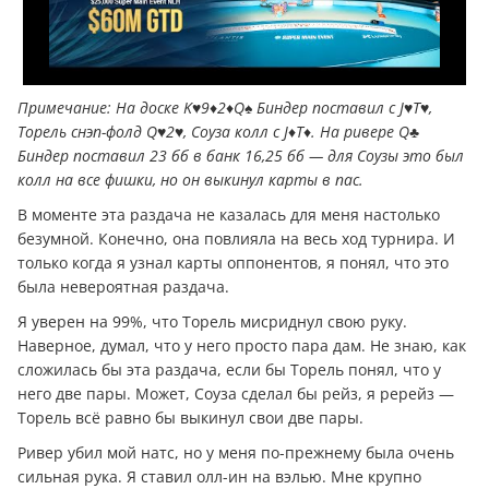
Примечание: На доске K♥️9♦️2♦️Q♠️ Биндер поставил с J♥️T♥️,
Торель снэп-фолд Q♥️2♥️, Соуза колл с J♦️T♦️. На ривере Q♣️
Биндер поставил 23 бб в банк 16,25 бб — для Соузы это был
колл на все фишки, но он выкинул карты в пас.
В моменте эта раздача не казалась для меня настолько
безумной. Конечно, она повлияла на весь ход турнира. И
только когда я узнал карты оппонентов, я понял, что это
была невероятная раздача.
Я уверен на 99%, что Торель мисриднул свою руку.
Наверное, думал, что у него просто пара дам. Не знаю, как
сложилась бы эта раздача, если бы Торель понял, что у
него две пары. Может, Соуза сделал бы рейз, я ререйз —
Торель всё равно бы выкинул свои две пары.
Ривер убил мой натс, но у меня по-прежнему была очень
сильная рука. Я ставил олл-ин на вэлью. Мне крупно