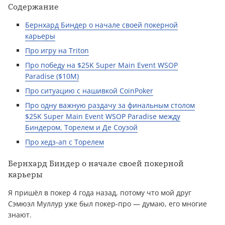
Содержание
Бернхард Биндер о начале своей покерной
карьеры
Про игру на Triton
Про победу на $25K Super Main Event WSOP
Paradise ($10M)
Про ситуацию с нашивкой CoinPoker
Про одну важную раздачу за финальным столом
$25K Super Main Event WSOP Paradise между
Биндером, Торелем и Де Соузой
Про хедз-ап с Торелем
Бернхард Биндер о начале своей покерной
карьеры
Я пришёл в покер 4 года назад, потому что мой друг
Сэмюэл Муллур уже был покер-про — думаю, его многие
знают.