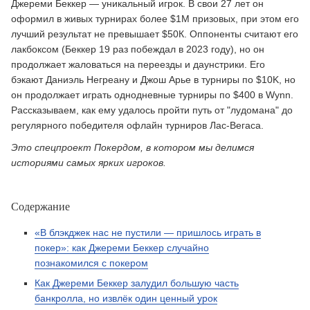
Джереми Беккер — уникальный игрок. В свои 27 лет он
оформил в живых турнирах более $1M призовых, при этом его
лучший результат не превышает $50К. Оппоненты считают его
лакбоксом (Беккер 19 раз побеждал в 2023 году), но он
продолжает жаловаться на переезды и даунстрики. Его
бэкают Даниэль Негреану и Джош Арье в турниры по $10K, но
он продолжает играть однодневные турниры по $400 в Wynn.
Рассказываем, как ему удалось пройти путь от "лудомана" до
регулярного победителя офлайн турниров Лас-Вегаса.