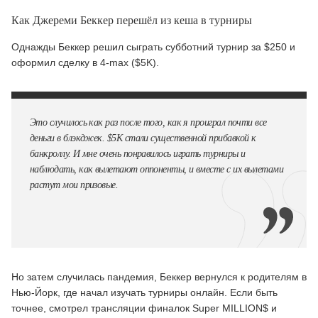
проигранное. В тот момент я чувствовал себя отвратительно:
уехал из дома, проиграл большую часть денег. Так я вернулся к
игре $1-2.
Этот случай лудомании мне очень помог. С тех пор я больше
никогда не играл в блэкджек и не делал ставок на спорт.
Максимум — могу сыграть в крэпс на небольшие деньги по фану
с друзьями.
Как Джереми Беккер перешёл из кеша в турниры
Однажды Беккер решил сыграть субботний турнир за $250 и
оформил сделку в 4-max ($5K).
Это случилось как раз после того, как я проиграл почти все
деньги в блэкджек. $5K стали существенной прибавкой к