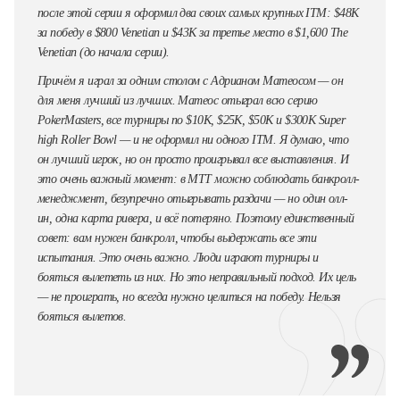
Осенью 2023 года Беккер сыграл 6 турниров PokerMasters по
$10K и оформил 2 ITM на сумму $35,6K. Это придало ему
ещё больше уверенности в своей игре.
Участие в турнирах PokerMasters придало мне уверенности в
себе. Я понимал, что играю с лучшими из лучших. По правую
руку от меня сидел Алекс Фоксен, по левую — Адриан Матеос. И
я чувствовал себя уверенно. Мне удалось оформить два ITM, я
отыграл серию в небольшой минус. Но я понимал: если бы пару
раздач сложились по-другому, я мог бы выиграть больше. И
после этой серии я оформил два своих самых крупных ITM: $48K
за победу в $800 Venetian и $43K за третье место в $1,600 The
Venetian (до начала серии).
Причём я играл за одним столом с Адрианом Матеосом — он
для меня лучший из лучших. Матеос отыграл всю серию
PokerMasters, все турниры по $10K, $25K, $50K и $300K Super
high Roller Bowl — и не оформил ни одного ITM. Я думаю, что
он лучший игрок, но он просто проигрывал все выставления. И