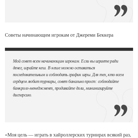
Не уверен, что я я хотя бы раз выигрывал турнир с 53. Мой
любимый баскетболист Кевин Дюрант играет под номером 35.
Эта рука стала мемом. Люди выигрывают раздачи за столом и
показывают мне 53 — это твоя рука. Важно: эта рука должна
быть разномастной. Обратите внимание на все мои победные
фото. Если я когда-нибудь выиграю турнир с одномастными 35,
буду ставить одномастные.
Советы начинающим игрокам от Джереми Беккера