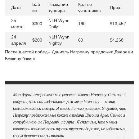
это получилось само собой.
Как Даниэль Негреану предложил Джереми Беккеру бэкинг
на WSOP
Весной 2023 года Беккер взорвал покерное инфополе. За 2
месяца он выиграл 8 турниров Wynn.
Бай-
Название
Кол-во
Дата
Приз
ин
турнира
участников
25
NLH Wynn
$300
190
$13,452
марта
Daily
24
NLH Wynn
$200
69
$4,268
апреля
Nightly
После шестой победы Даниэль Негреану предложил Джереми
Беккеру бэкинг.