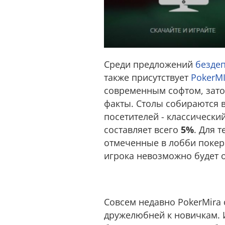
Среди предложений
безде
также присутствует
PokerM
современным софтом, зато
факты. Столы собираются 
посетителей - классически
составляет всего
5%
. Для 
отмеченные в лобби покер 
игрока невозможно будет о
Совсем недавно PokerMira 
дружелюбней к новичкам. 