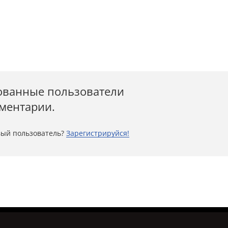
ованные пользователи
мментарии.
ый пользователь?
Зарегистрируйся!