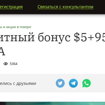
егистрация
Связаться с консультантом
ы и акции в покере
итный бонус $5+95
A
5364
елись с друзьями