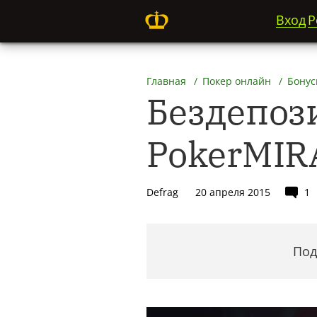
Вход
Р
Главная
Покер онлайн
Бонус
Бездепоз
PokerMIR
Defrag
20 апреля 2015
1
Под