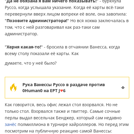
"
Да не обязана я вам ничего показывать!
" - буркнула
Руссо, когда услышала указание. Когда её карты всё-таки
перевернули вверх лицом вопреки её воле, она завопила:
"
Позовите администратора!
" Но вся хохма заключалась в
том, что с ней разговаривал как раз-таки сам
администратор.
"
Херня какая-то!
" - бросила в отчаянии Ванесса, когда
всему столу показали её карты. Как
думаете, что у неё было?
Рука Ванессы Руссо в раздаче против
0Human0 на EPT J
6
Как говорится, весь офис лежал стол взорвался. Но не
только стол. Взорвался также и твиттер. Самые сочные
перлы выдал весельчак Бенджер, который сам недавно
занёс
полмиллиона в турнире хайроллеров. Но перед этим
посмотрим на публичную реакцию самой Ванессы: