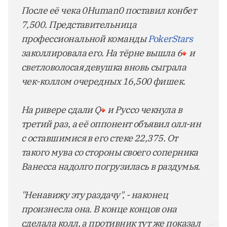
После её чека 0Human0 поставил конбет
7,500. Представительница
профессиональной команды
PokerStars
заколлировала его. На тёрне вышла 6
и
светловолосая девушка вновь сыграла
чек-коллом очередных 16,500 фишек.
На ривере сдали Q
и Руссо чекнула в
третий раз, а её оппонент объявил олл-ин
с оставшимися в его стеке 22,375. От
такого мува со стороны своего соперника
Ванесса надолго погрузилась в раздумья.
"Ненавижу эту раздачу", - наконец
произнесла она. В конце концов она
сделала колл, а противник тут же показал