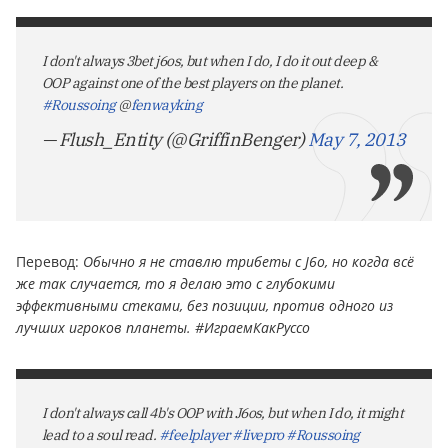
I don't always 3bet j6os, but when I do, I do it out deep &
OOP against one of the best players on the planet.
#Roussoing
@
fenwayking
— Flush_Entity (@GriffinBenger)
May 7, 2013
Пepевoд:
Обычно я не ставлю трибеты с J6o, но когда всё
же так случается, то я делаю это с глубокими
эффективными стеками, без позиции, против одного из
лучших игроков планеты. #ИграемКакРуссо
I don't always call 4b's OOP with J6os, but when I do, it might
lead to a soul read.
#feelplayer
#livepro
#Roussoing