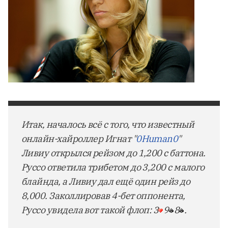
Итак, началось всё с того, что известный
онлайн-хайроллер Игнат "
0Human0
"
Ливиу открылся рейзом до 1,200 с баттона.
Руссо ответила трибетом до 3,200 с малого
блайнда, а Ливиу дал ещё один рейз до
8,000. Заколлировав 4-бет оппонента,
Руссо увидела вот такой флоп: 3
9
8
.