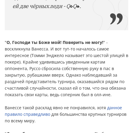
ей две чёрных леди - Q
Q
.
"
О, Господи ты Боже мой! Поверить не могу!
" -
воскликнула Ванесса. И вот тут-то началось самое
интересное (Томми Энджело называет это шестой улицей в
покере). Крайне удивившись увиденным картам
оппонента, Руссо сбросила собственную руку в пас в
закрытую, рубашками вверх. Однако наблюдавший за
раздачей представитель турнира, оказавшийся рядом по
счастливой случайности, сказал ей о том, что она обязана
показать свои карты, ведь соперник был в олл-ине.
Ванессе такой расклад явно не понравился, хотя
данное
правило справедливо
для большинства крупных турниров
по всему миру.