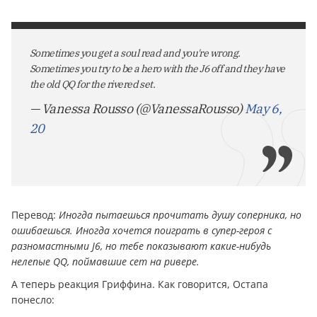
Sometimes you get a soul read and you're wrong.
Sometimes you try to be a hero with the J6 off and they have
the old QQ for the rivered set.
— Vanessa Rousso (@VanessaRousso)
May 6,
20
Пepевoд:
Иногда пытаешься прочитать душу соперника, но
ошибаешься. Иногда хочется поиграть в супер-героя с
разномастными J6, но тебе показывают какие-нибудь
нелепые QQ, поймавшие сет на ривере.
А теперь реакция Гриффина. Как говорится, Остапа
понесло: