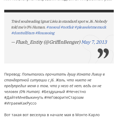
Tried soulreading Ignat Liviu in standard spot w. J6. Nobody
told me's 0% Human.
#nosoul
#notfair
#pleaseletmemuck
#donttellStars
#Roussoing
— Flush_Entity (@GriffinBenger)
May 7, 2013
Пepевoд:
Попыталась прочитать душу Игната Ливиу в
стандартной ситуации с J6. Жаль, что никто не
предупредил меня о том, что у него её нет, ведь он не
человек (0% Human).
#Бездушный #Нечестно
#ДайтеМнеВыкинуть #НеГоворитеСтарзaм
#ИграемКакРуссо
Вот такая вот веселуха в начале мая в Монте-Карло