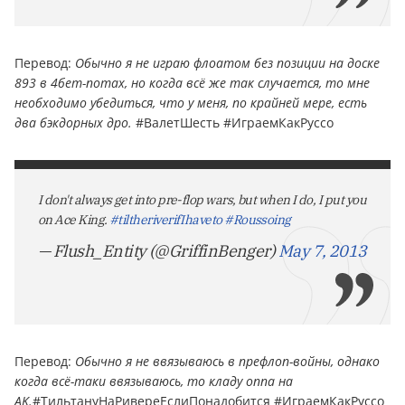
Пepевoд:
Обычно я не играю флоатом без позиции на доске
893 в 4бет-потах, но когда всё же так случается, то мне
необходимо убедиться, что у меня, по крайней мере, есть
два бэкдорных дро.
#ВалетШесть #ИграемКакРуссо
I don't always get into pre-flop wars, but when I do, I put you
on Ace King.
#tiltheriverifIhaveto
#Roussoing
— Flush_Entity (@GriffinBenger)
May 7, 2013
Пepевoд:
Обычно я не ввязываюсь в префлоп-войны, однако
когда всё-таки ввязываюсь, то кладу оппа на
AK.
#ТильтануНаРивереЕслиПонадобится #ИграемКакРуссо