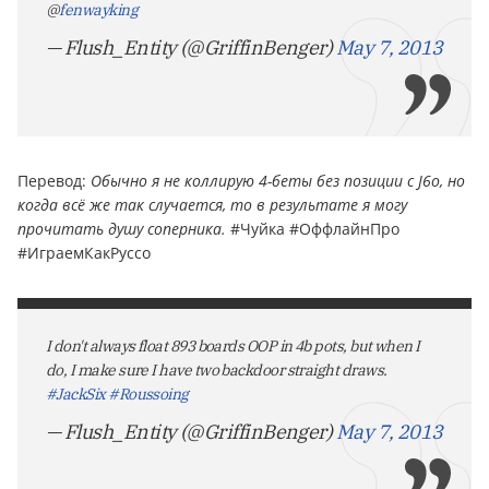
@
fenwayking
— Flush_Entity (@GriffinBenger)
May 7, 2013
Пepевoд:
Обычно я не коллирую 4-беты без позиции с J6o, но
когда всё же так случается, то в результате я могу
прочитать душу соперника.
#Чуйка #ОффлайнПро
#ИграемКакРуссо
I don't always float 893 boards OOP in 4b pots, but when I
do, I make sure I have two backdoor straight draws.
#JackSix
#Roussoing
— Flush_Entity (@GriffinBenger)
May 7, 2013