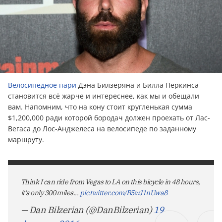
Велосипедное пари
Дэна Билзеряна и Билла Перкинса
становится всё жарче и интереснее, как мы и обещали
вам. Напомним, что на кону стоит кругленькая сумма
$1,200,000 ради которой бородач должен проехать от Лас-
Вегаса до Лос-Анджелеса на велосипеде по заданному
маршруту.
Think I can ride from Vegas to LA on this bicycle in 48 hours,
it's only 300 miles...
pic.twitter.com/B5wJ1nUwa8
— Dan Bilzerian (@DanBilzerian)
19