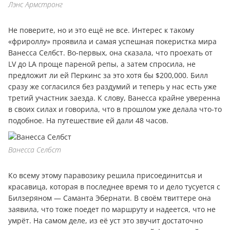
Лэнс Армстронг
Не поверите, но и это ещё не все. Интерес к такому
«фрироллу» проявила и самая успешная покеристка мира
Ванесса Селбст. Во-первых, она сказала, что проехать от
LV до LA проще пареной репы, а затем спросила, не
предложит ли ей Перкинс за это хотя бы $200,000. Билл
сразу же согласился без раздумий и теперь у нас есть уже
третий участник заезда. К слову, Ванесса крайне уверенна
в своих силах и говорила, что в прошлом уже делала что-то
подобное. На путешествие ей дали 48 часов.
Ванесса Селбст
Ко всему этому паравозику решила присоединитсья и
красавица, которая в последнее время то и дело тусуется с
Билзеряном — Саманта Эбернати. В своём твиттере она
заявила, что тоже поедет по маршруту и надеется, что не
умрёт. На самом деле, из её уст это звучит достаточно