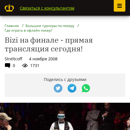
Связаться с консультантом
Главная
Большие турниры по покеру
Где играть в офлайн покер?
Bizi на финале - прямая
трансляция сегодня!
Streltcoff
4 ноября 2008
0
1731
Поделись с друзьями