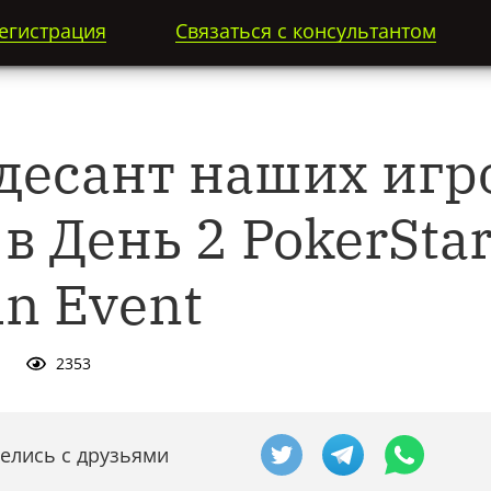
егистрация
Связаться с консультантом
десант наших игр
в День 2 PokerSta
n Event
2353
елись с друзьями