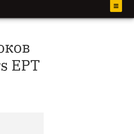
оков
rs EPT