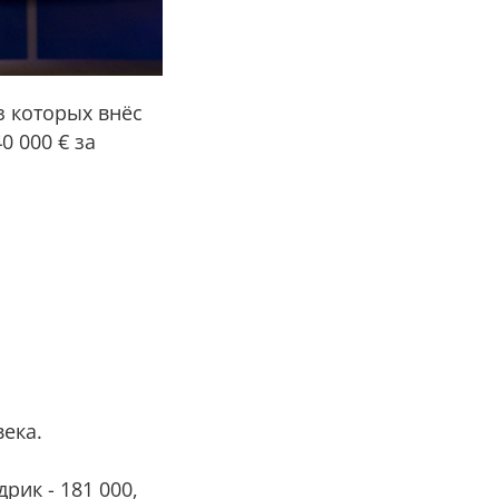
з которых внёс
0 000 € за
ека.
рик - 181 000,