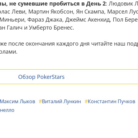
ы, не сумевшие пробиться в День 2
: Людовик 
лас Леви, Мартин Якобсон, Ян Скампа, Марсел Лу
 Миньери, Фараз Джака, Джеймс Акенхид, Пол Бере
ан Галич и Умберто Бренес.
же после окончания каждого дня читайте наш под
толами.
Обзор PokerStars
Максим Лыков
#
Виталий Лункин
#
Константин Пучков
анелло