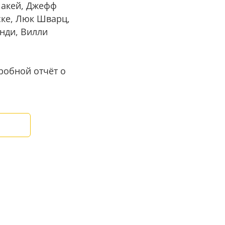
Лакей, Джефф
ске, Люк Шварц,
нди, Вилли
робной отчёт о