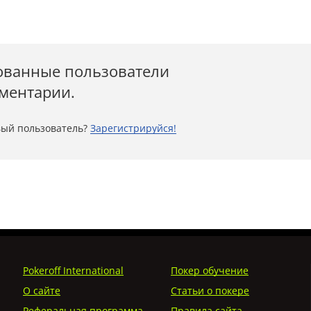
ованные пользователи
мментарии.
ый пользователь?
Зарегистрируйся!
Pokeroff International
Покер обучение
О сайте
Статьи о покере
Реферальная программа
Правила сайта