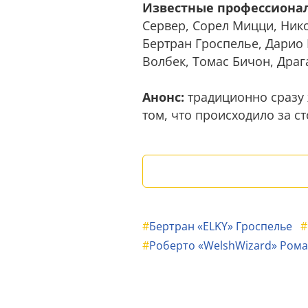
Известные профессионал
Сервер, Сорел Мицци, Нико
Бертран Гроспелье, Дарио
Волбек, Томас Бичон, Драг
Анонс:
традиционно сразу 
том, что происходило за с
#
Бертран «ELKY» Гроспелье
#
#
Роберто «WelshWizard» Ром