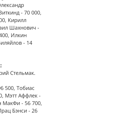
 Олександр
иткинд - 70 000,
00, Кирилл
хаил Шахнович -
 400, Илкин
Биляйлов - 14
:
рий Стельмак.
6 500, Тобиас
0, Мэтт Аффлек -
н МакФи - 56 700,
Прац Бэнси - 26