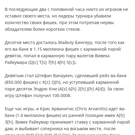
В последующие два с половиной часа никто из игроков не
оставил своего места, но лидеры турнира убавили
количество своих фишек, при этом потрепав нервы
обладателям более коротких стеков.
Десятое место досталось Майклу Бингеру, после того как
его ва-банк в 1.15 миллиона фишек с карманной парой
девяток, попал в карманную пару валетов Вивека
Райкумара (Q[c] T[s] 7[h] 4[h] 5[c]).
Девятым стал Штефан Ванаукен, сделавший рейз ва-банк
(850.000 фишек) с K[c] Q[h], но уступивший карманной
паре десяток Эндрю Кни (A[s] 6[h] 2[h] J[h] A[d]). За свою
игру Штефан получил 100.000$.
Еще час игры, и Крис Арванитис (Chris Arvanitis) идет ва-
банк (1.4 миллиона фишек) из ранней позиции имея А[h]
3[h]. Вивек Райкумар принимает ставку с карманной парой
дам, и выбивает соперника на восьмом месте, после