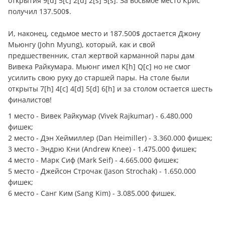
открытия 9[d] 5[c] 2[d] 2[s] 5[s]. За восьмое место Крис
получил 137.500$.
И, наконец, седьмое место и 187.500$ достается Джону
Мьюнгу (John Myung), который, как и свой
предшественник, стал жертвой карманной пары дам
Вивека Райкумара. Мьюнг имел K[h] Q[c] но не смог
усилить свою руку до старшей пары. На столе были
открыты 7[h] 4[c] 4[d] 5[d] 6[h] и за столом остается шесть
финалистов!
1 место - Вивек Райкумар (Vivek Rajkumar) - 6.480.000
фишек;
2 место - Дэн Хеймиллер (Dan Heimiller) - 3.360.000 фишек;
3 место - Эндрю Кни (Andrew Knee) - 1.475.000 фишек;
4 место - Марк Сиф (Mark Seif) - 4.665.000 фишек;
5 место - Джейсон Строчак (Jason Strochak) - 1.650.000
фишек;
6 место - Санг Ким (Sang Kim) - 3.085.000 фишек.