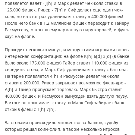
появляется валет - J[h] и Марк делает чек-колл ставки в
125.000 фишек. Ривер - 7[h] и Сиф делает еще один чек-
колл, но на этот раз уравнивает ставку в 400.000 фишек!
После чего банк в 1.2 миллиона фишек переходит к Тайеру
Расмуссену, открывшему карманную пару королей, и фулл-
хаус на флопе.
Проходит несколько минут, и между этими игроками вновь
интересная конфронтация: на флопе К[h] 6[d] 3[d] (в банке
было около 175.000 фишек) Тайер ставит 110.000 фишек из
середины стола, и Марк Сиф уравнивает ставку с баттона.
На терне появляется 4[h] и Расмуссен делает чек-колл
ставки в 200.000. Ривер закрывает возможное флеш-дро -
А[h] и Тайер пропускает торговлю. Марк быстро ставит
400.000 фишек, и Расмуссен вынужден взять долгую паузу.
В итоге он принимает ставку, и Марк Сиф забирает банк
открыв флеш с Т[h] 7[h].
За столами происходило множество ва-банков, судьбу
которых решал коин-флип, а так же несколько игроков