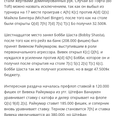
стали жертвами доминированных рук. Случай Бо Тофта (Bo
Toft) можно назвать исключением, так как он выбыл из
турнира на 17 месте проиграв с А[h] K[c] против A[d] Q[s]
Майкла Бингера (Michael Binger), после того как на столе
были открыты Q[d] 7[h] 7[d] 7[s] T[c] Бо получил 32.500$.
Шестнадцатое место занял Бобби Шаста (Bobby Shasta),
после того как его рейз ва-банк (208.000 фишек) был
принят Вивеком Райкумаром, выступившим в роли
первоначального агрессора. Вивек открыл К[c] Q[h], и
нуждался в усилении против А[d] 6[h] Бобби, которое он и
получил после открытия на столе 7[c] 5[c] 2[s] Т[c] 6[c].
Бобби Шаста так же получил усиление, но в виде 47.500$к
бюджету.
Интересная раздача началась префлоп ставкой в 120.000
фишек от Вивека Райкумара из утг. Штефан Ванаукен
уравнивает ставку с катофа и дилер открывает на флопе
Q[s] 9[d] 2[s]. Райкумар ставит 185.000 фишек, и соперник
вновь уравнивает ставку. Терном становится 7[h] и ставка
Вивека увеличивается до 380.000, но Штефан