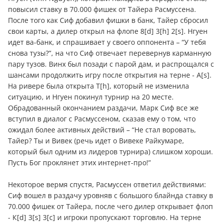
повысил ставку в 70.000 фишек от Тайера Расмуссена.
После того как Сиф добавил фишки в банк, Тайер сбросил
свои карты, а дилер открыл на флопе 8[d] 3[h] 2[s]. Нгуен
идет ва-банк, и спрашивает у своего оппонента – “У тебя
снова тузы?”, на что Сиф отвечает перевернув карманную
пару тузов. Винх был позади с парой дам, и распрощался с
шансами продолжить игру после открытия на терне - А[s].
На ривере была открыта Т[h], который не изменила
ситуацию, и Нгуен покинул турнир на 20 месте.
Обрадованный окончанием раздачи, Марк Сиф все же
вступил в диалог с Расмуссеном, сказав ему о том, что
ожидал более активных действий – “Не стал воровать,
Тайер? Ты и Вивек (речь идет о Вивеке Райкумаре,
который был одним из лидеров турнира) слишком хороши.
Пусть Бог проклянет этих интернет-про!”
Некоторое вермя спустя, Расмуссен ответил действиями:
Сиф вошел в раздачу уровняв с большого блайнда ставку в
70.000 фишек от Тайера, после чего дилер открывает флоп
- К[d] 3[s] 3[c] и игроки пропускают торговлю. На терне