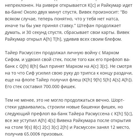
непреклонен. На ривере открывается К[c] и Райкумар идет
ва-банк! Около двух минут спустя, Вивек произносит: “Во
всяком случае, теперь понятно, что у тебя нет натса,
иначе ты бы уже принял ставку.” Штефан продолжает
думать, и 30 секунд спустя, сбрасывает свои карты. Вивек
Райкумар открыл А[h] T[h], удивив всех своим блефом.
Тайер Расмуссен продолжал личную войну с Марком
Сифом, и удвоил свой стек, после того как его префлоп ва-
банк с Q[h] 8[h] был принят Марком на А[c] 3[c]. Не смотря
на то что Сиф усилил свою руку до трипса к концу раздачи,
еще на флопе Тайер получил флеш (K[h] 9[h] 5[h] A[s] A[h]).
Его стек составил 700.000 фишек.
Тем не менее, это не могло продолжаться вечно. Шорт-
стеки удваивались, строили новые башенки фишек, но
следующий префлоп ва-банк Тайера Расмуссена с К[h] 5[c],
все же уступил А[h] 4[s] Вивека Райкумара после открытия
на столе 9[s] 8[c] 2[c] 3[c] 2[h] и Расмуссен занял 12 место,
получив 65.000$ призовых.