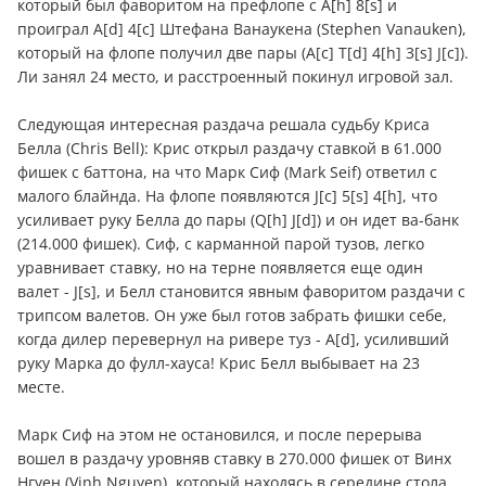
который был фаворитом на префлопе с А[h] 8[s] и
проиграл А[d] 4[c] Штефана Ванаукена (Stephen Vanauken),
который на флопе получил две пары (А[c] Т[d] 4[h] 3[s] J[c]).
Ли занял 24 место, и расстроенный покинул игровой зал.
Следующая интересная раздача решала судьбу Криса
Белла (Chris Bell): Крис открыл раздачу ставкой в 61.000
фишек с баттона, на что Марк Сиф (Mark Seif) ответил с
малого блайнда. На флопе появляются J[c] 5[s] 4[h], что
усиливает руку Белла до пары (Q[h] J[d]) и он идет ва-банк
(214.000 фишек). Сиф, с карманной парой тузов, легко
уравнивает ставку, но на терне появляется еще один
валет - J[s], и Белл становится явным фаворитом раздачи с
трипсом валетов. Он уже был готов забрать фишки себе,
когда дилер перевернул на ривере туз - А[d], усиливший
руку Марка до фулл-хауса! Крис Белл выбывает на 23
месте.
Марк Сиф на этом не остановился, и после перерыва
вошел в раздачу уровняв ставку в 270.000 фишек от Винх
Нгуен (Vinh Nguyen), который находясь в середине стола,