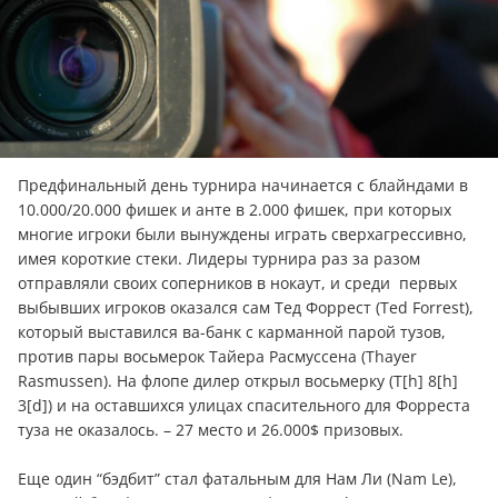
Предфинальный день турнира начинается с блайндами в
10.000/20.000 фишек и анте в 2.000 фишек, при которых
многие игроки были вынуждены играть сверхагрессивно,
имея короткие стеки. Лидеры турнира раз за разом
отправляли своих соперников в нокаут, и среди первых
выбывших игроков оказался сам Тед Форрест (Ted Forrest),
который выставился ва-банк с карманной парой тузов,
против пары восьмерок Тайера Расмуссена (Thayer
Rasmussen). На флопе дилер открыл восьмерку (Т[h] 8[h]
3[d]) и на оставшихся улицах спасительного для Форреста
туза не оказалось. – 27 место и 26.000$ призовых.
Еще один “бэдбит” стал фатальным для Нам Ли (Nam Le),