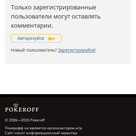
Только зарегистрированные
пользователи могут оставлять
комментарии.
Авторизуйся
Новый пользователь?
Зарегистрируйся!
© 2006—2026 Pokeroff
Покерофф не является организатором игр.
Сайт носит информационный характер.