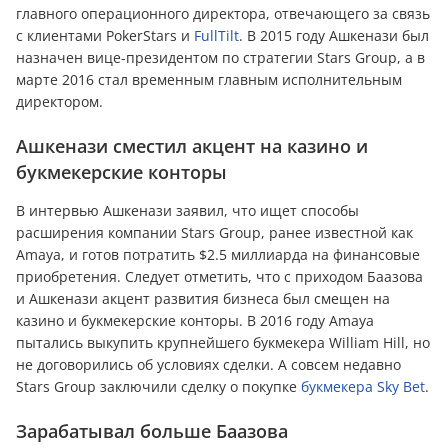
главного операционного директора, отвечающего за связь
с клиентами PokerStars и
FullTilt
. В 2015 году Ашкенази был
назначен вице-президентом по стратегии Stars Group, а в
марте 2016 стал временным главным исполнительным
директором.
Ашкенази сместил акцент на казино и
букмекерские конторы
В интервью Ашкенази заявил, что ищет способы
расширения компании Stars Group, ранее известной как
Amaya, и готов потратить $2.5 миллиарда на финансовые
приобретения. Следует отметить, что с приходом Баазова
и Ашкенази акцент развития бизнеса был смещен на
казино и букмекерские конторы. В 2016 году Amaya
пытались выкупить крупнейшего букмекера William Hill, но
не договорились об условиях сделки. А совсем недавно
Stars Group заключили сделку о покупке
букмекера Sky Bet
.
Зарабатывал больше Баазова