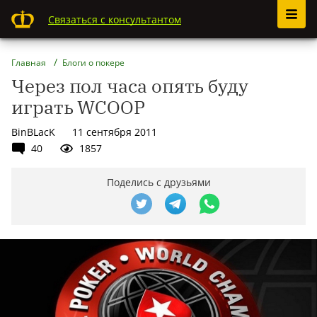
Связаться с консультантом
Главная
Блоги о покере
Через пол часа опять буду
играть WCOOP
BinBLacK
11 сентября 2011
40
1857
Поделись с друзьями