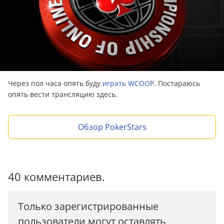
Через пол часа опять буду
играть WCOOP
. Постараюсь
опять вести трансляцию здесь.
Обзор PokerStars
40 комментариев.
Только зарегистрированные
пользователи могут оставлять