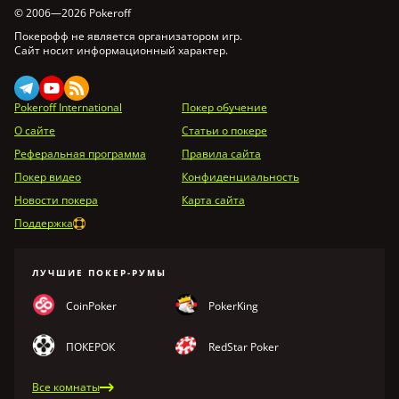
© 2006—2026 Pokeroff
Покерофф не является организатором игр.
Сайт носит информационный характер.
Pokeroff International
Покер обучение
О сайте
Статьи о покере
Реферальная программа
Правила сайта
Покер видео
Конфиденциальность
Новости покера
Карта сайта
Поддержка
ЛУЧШИЕ ПОКЕР-РУМЫ
CoinPoker
PokerKing
ПОКЕРОК
RedStar Poker
Все комнаты