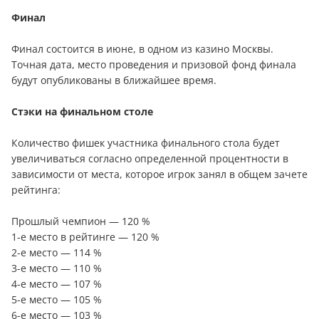
Финал
Финал состоится в июне, в одном из казино Москвы.
Точная дата, место проведения и призовой фонд финала
будут опубликованы в ближайшее время.
Стэки на финальном столе
Количество фишек участника финального стола будет
увеличиваться согласно определенной процентности в
зависимости от места, которое игрок занял в общем зачете
рейтинга:
Прошлый чемпион — 120 %
1-е место в рейтинге — 120 %
2-е место — 114 %
3-е место — 110 %
4-е место — 107 %
5-е место — 105 %
6-е место — 103 %